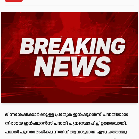
ഭിന്നശേഷിക്കാർക്കുള്ള പ്രത്യേക ഇൻഷുറൻസ് പദ്ധതിയായ
നിരാമയ ഇൻഷുറൻസ് പദ്ധതി പുനഃസ്ഥാപിച്ച് ഉത്തരവായി.
പദ്ധതി പുനരാരംഭിക്കുന്നതിന് ആവശ്യമായ എഴുപത്തഞ്ചു