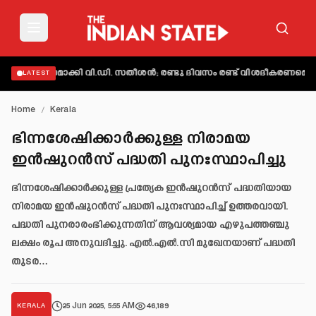
വ്യക്തമാക്കി വി.ഡി. സതീശൻ; രണ്ടു ദിവസം രണ്ട് വിശദീകരണമെന്ന് ആക
LATEST
Home
/
Kerala
ഭിന്നശേഷിക്കാർക്കുള്ള നിരാമയ
ഇൻഷുറൻസ് പദ്ധതി പുനഃസ്ഥാപിച്ചു
ഭിന്നശേഷിക്കാർക്കുള്ള പ്രത്യേക ഇൻഷുറൻസ് പദ്ധതിയായ
നിരാമയ ഇൻഷുറൻസ് പദ്ധതി പുനഃസ്ഥാപിച്ച് ഉത്തരവായി.
പദ്ധതി പുനരാരംഭിക്കുന്നതിന് ആവശ്യമായ എഴുപത്തഞ്ചു
ലക്ഷം രൂപ അനുവദിച്ചു. എൽ.എൽ.സി മുഖേനയാണ് പദ്ധതി
തുടര…
25 Jun 2025, 5:55 AM
46,189
KERALA