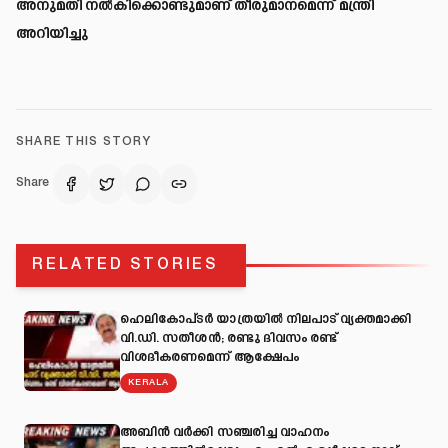
അനുമതി നൽകിക്കൊണ്ടുമാണ് തീരുമാനമെന്ന് മന്ത്രി
അറിയിച്ചു
SHARE THIS STORY
Share
RELATED STORIES
ഹെലികോപ്ടർ യാത്രയിൽ നിലപാട് വ്യക്തമാക്കി
വി.ഡി. സതീശൻ; രണ്ടു ദിവസം രണ്ട്
വിശദീകരണമെന്ന് ആക്ഷേപം
KERALA
അബിന്‍ വര്‍ക്കി സഞ്ചരിച്ച വാഹനം