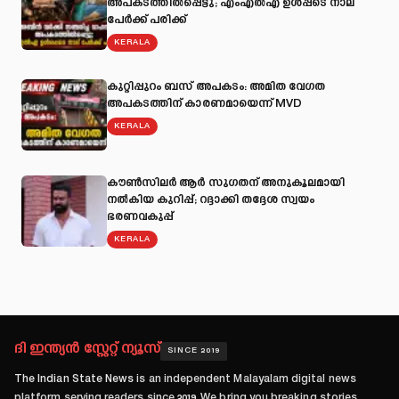
അപകടത്തില്‍പ്പെട്ടു; എംഎല്‍എ ഉള്‍പ്പടെ നാല്
പേര്‍ക്ക് പരിക്ക്
KERALA
കുറ്റിപ്പുറം ബസ് അപകടം: അമിത വേഗത
അപകടത്തിന് കാരണമായെന്ന് MVD
KERALA
കൗൺസിലർ ആർ സുഗതന് അനുകൂലമായി
നല്‍കിയ കുറിപ്പ്; റദ്ദാക്കി തദ്ദേശ സ്വയം
ഭരണവകുപ്പ്
KERALA
ദി ഇന്ത്യൻ സ്റ്റേറ്റ് ന്യൂസ്
SINCE 2019
The Indian State News
is an independent Malayalam digital news
platform serving readers since
2019
. We bring you breaking stories,