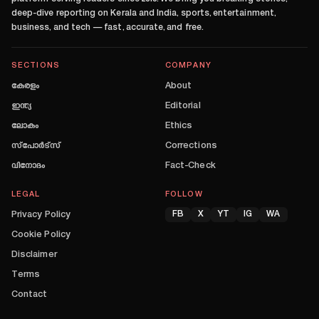
deep-dive reporting on Kerala and India, sports, entertainment,
business, and tech — fast, accurate, and free.
SECTIONS
COMPANY
കേരളം
About
ഇന്ത്യ
Editorial
ലോകം
Ethics
സ്പോർട്സ്
Corrections
വിനോദം
Fact-Check
LEGAL
FOLLOW
Privacy Policy
FB
X
YT
IG
WA
Cookie Policy
Disclaimer
Terms
Contact