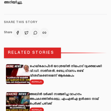
അറിയിച്ചു.
SHARE THIS STORY
Share
RELATED STORIES
ഹെലികോപ്ടർ യാത്രയിൽ നിലപാട് വ്യക്തമാക്കി
വി.ഡി. സതീശൻ; രണ്ടു ദിവസം രണ്ട്
വിശദീകരണമെന്ന് ആക്ഷേപം
KERALA
അബിന്‍ വര്‍ക്കി സഞ്ചരിച്ച വാഹനം
അപകടത്തില്‍പ്പെട്ടു; എംഎല്‍എ ഉള്‍പ്പടെ നാല്
പേര്‍ക്ക് പരിക്ക്
KERALA