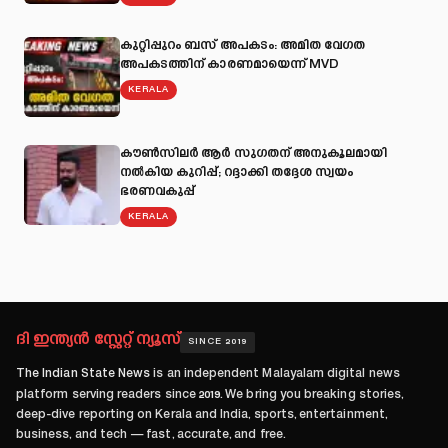
കുറ്റിപ്പുറം ബസ് അപകടം: അമിത വേഗത
അപകടത്തിന് കാരണമായെന്ന് MVD
KERALA
കൗൺസിലർ ആർ സുഗതന് അനുകൂലമായി
നല്‍കിയ കുറിപ്പ്; റദ്ദാക്കി തദ്ദേശ സ്വയം
ഭരണവകുപ്പ്
KERALA
ദി ഇന്ത്യൻ സ്റ്റേറ്റ് ന്യൂസ്
SINCE 2019
The Indian State News
is an independent Malayalam digital news
platform serving readers since
2019
. We bring you breaking stories,
deep-dive reporting on Kerala and India, sports, entertainment,
business, and tech — fast, accurate, and free.