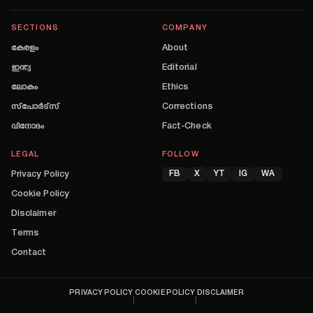
SECTIONS
COMPANY
കേരളം
About
ഇന്ത്യ
Editorial
ലോകം
Ethics
സ്പോർട്സ്
Corrections
വിനോദം
Fact-Check
LEGAL
FOLLOW
Privacy Policy
FB
X
YT
IG
WA
Cookie Policy
Disclaimer
Terms
Contact
PRIVACY POLICY
COOKIE POLICY
DISCLAIMER
|
|