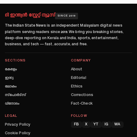
ദി ഇന്ത്യൻ സ്റ്റേറ്റ് ന്യൂസ്
SINCE 2019
The Indian State News
is an independent Malayalam digital news
platform serving readers since
2019
. We bring you breaking stories,
deep-dive reporting on Kerala and India, sports, entertainment,
business, and tech — fast, accurate, and free.
SECTIONS
COMPANY
കേരളം
About
ഇന്ത്യ
Editorial
ലോകം
Ethics
സ്പോർട്സ്
Corrections
വിനോദം
Fact-Check
LEGAL
FOLLOW
Privacy Policy
FB
X
YT
IG
WA
Cookie Policy