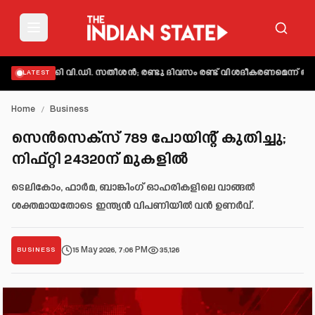
ക്തമാക്കി വി.ഡി. സതീശൻ; രണ്ടു ദിവസം രണ്ട് വിശദീകരണമെന്ന് ആക്ഷ
LATEST
Home
/
Business
സെൻസെക്സ് 789 പോയിന്റ് കുതിച്ചു;
നിഫ്റ്റി 24320ന് മുകളിൽ
ടെലികോം, ഫാർമ, ബാങ്കിംഗ് ഓഹരികളിലെ വാങ്ങൽ
ശക്തമായതോടെ ഇന്ത്യൻ വിപണിയിൽ വൻ ഉണർവ്.
15 May 2026, 7:06 PM
35,126
BUSINESS