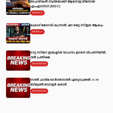
ഓഹരികൾ സ്വന്തമാക്കി ആഗോള ഭീമനായ
എംഎസ്‌സി (MSC)
KERALA
ക്രെഡ് മേധാവി കുനാൽ ഷാ മെറ്റ സിഇഒ ആകും
KERALA
ടാറ്റ സിയറ ഇലക്ട്രിക് വാഹനം ഉടനെ വിപണിയിൽ;
വൻ പ്രതീക്ഷ
BUSINESS
സൺ ഫാർമ ഓർഗനോൺ ഏറ്റെടുക്കൽ; 11.75
ബില്യൺ ഡോളർ കരാർ
BUSINESS