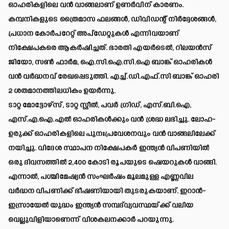
ഓഹരികളിലെ വൻ വാങ്ങലാണ് ഉണർവിന് കാരണം.
കമ്പനികളുടെ ത്രൈമാസ ഫലങ്ങൾ, ഡിവിഡന്റ് നിർദ്ദേശങ്ങൾ,
പ്രധാന കോർപറേറ്റ് അപ്ഡേറ്റുകൾ എന്നിവയാണ്
നിക്ഷേപകരെ ആകർഷിച്ചത്. ഭാരതി എയർടെൽ, റിലയൻസ്
ജിയോ, സൺ ഫാർമ, ഐ.സി.ഐ.സി.ഐ ബാങ്ക് ഓഹരികൾ
വൻ വർദ്ധനവ് രേഖപ്പെടുത്തി. എച്ച്.ഡി.എഫ്.സി ബാങ്ക് ഓഹരി
2 ശതമാനത്തിലധികം ഉയർന്നു.
ടാറ്റ മോട്ടോഴ്സ്, ടാറ്റ സ്റ്റീൽ, പവർ ഗ്രിഡ്, എസ്.ബി.ഐ,
എസ്.എ.ഐ.എൽ ഓഹരികൾക്കും വൻ ശ്രദ്ധ ലഭിച്ചു. ലോഹ-
ഉരുക്ക് ഓഹരികളിലെ പുനഃപ്രവേശനവും വൻ വാങ്ങലിലേക്ക്
നയിച്ചു. വിദേശ സ്ഥാപന നിക്ഷേപകർ ഇന്ത്യൻ വിപണിയിൽ
ഒരു ദിവസത്തിൽ 2,400 കോടി രൂപയുടെ ഷെയറുകൾ വാങ്ങി.
എന്നാൽ, പശ്ചിമേഷ്യൻ സംഘർഷം മൂലമുള്ള എണ്ണവില
വർദ്ധന വിപണിക്ക് ഭീഷണിയായി തുടരുകയാണ്. ഇറാൻ-
ഇസ്രായേൽ യുദ്ധം ഇന്ത്യൻ സമ്പദ്‌വ്യവസ്ഥയ്ക്ക് വലിയ
വെല്ലുവിളിയാണെന്ന് വിശകലനക്കാർ പറയുന്നു.