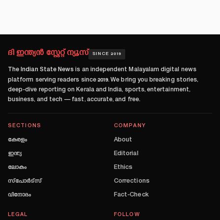
ദി ഇന്ത്യൻ സ്റ്റേറ്റ് ന്യൂസ്
SINCE 2019
The Indian State News
is an independent Malayalam digital news
platform serving readers since
2019
. We bring you breaking stories,
deep-dive reporting on Kerala and India, sports, entertainment,
business, and tech — fast, accurate, and free.
SECTIONS
COMPANY
കേരളം
About
ഇന്ത്യ
Editorial
ലോകം
Ethics
സ്പോർട്സ്
Corrections
വിനോദം
Fact-Check
LEGAL
FOLLOW