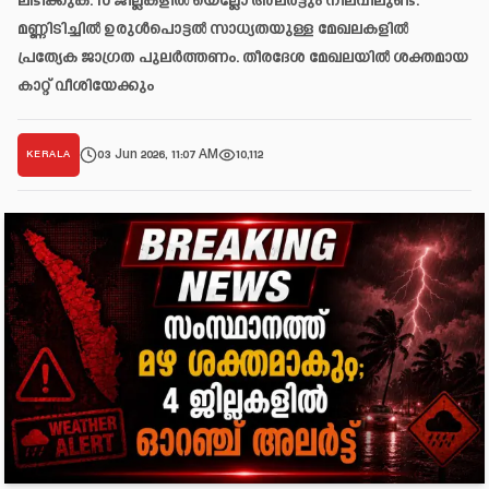
ലഭിക്കുക. 10 ജില്ലകളിൽ യെല്ലോ അലർട്ടും നിലവിലുണ്ട്.
മണ്ണിടിച്ചിൽ ഉരുൾപൊട്ടൽ സാധ്യതയുള്ള മേഖലകളിൽ
പ്രത്യേക ജാഗ്രത പുലർത്തണം. തീരദേശ മേഖലയിൽ ശക്തമായ
കാറ്റ് വീശിയേക്കും
03 Jun 2026, 11:07 AM
10,112
KERALA