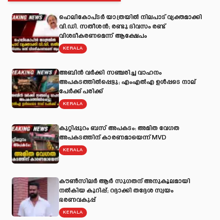
ഹെലികോപ്ടർ യാത്രയിൽ നിലപാട് വ്യക്തമാക്കി
വി.ഡി. സതീശൻ; രണ്ടു ദിവസം രണ്ട്
വിശദീകരണമെന്ന് ആക്ഷേപം
KERALA
അബിന്‍ വര്‍ക്കി സഞ്ചരിച്ച വാഹനം
അപകടത്തില്‍പ്പെട്ടു; എംഎല്‍എ ഉള്‍പ്പടെ നാല്
പേര്‍ക്ക് പരിക്ക്
KERALA
കുറ്റിപ്പുറം ബസ് അപകടം: അമിത വേഗത
അപകടത്തിന് കാരണമായെന്ന് MVD
KERALA
കൗൺസിലർ ആർ സുഗതന് അനുകൂലമായി
നല്‍കിയ കുറിപ്പ്; റദ്ദാക്കി തദ്ദേശ സ്വയം
ഭരണവകുപ്പ്
KERALA