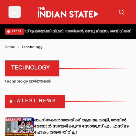
ൽ നിലപാട് വ്യക്തമാക്കി വി.ഡി. സതീശൻ; രണ്ടു ദിവസം രണ്ട് വിശദീകര
LATEST
Home
/
technology
TECHNOLOGY
technology
വാർത്തകൾ
LATEST NEWS
ബഹിരാകാശത്തേയ്ക്ക് ആദ്യ മലയാളി; അനിൽ
മേനോൻ സഞ്ചരിക്കുന്ന സോയൂസ് എം എസ് 29
പേടകം യാത്ര തിരിച്ചു