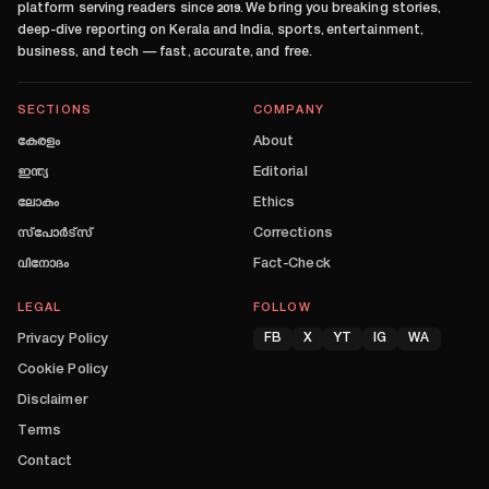
platform serving readers since
2019
. We bring you breaking stories,
deep-dive reporting on Kerala and India, sports, entertainment,
business, and tech — fast, accurate, and free.
SECTIONS
COMPANY
കേരളം
About
ഇന്ത്യ
Editorial
ലോകം
Ethics
സ്പോർട്സ്
Corrections
വിനോദം
Fact-Check
LEGAL
FOLLOW
Privacy Policy
FB
X
YT
IG
WA
Cookie Policy
Disclaimer
Terms
Contact