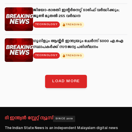
ജിയോ-ഭാരതി ഇന്റർനെറ്റ് ടാരിഫ് വർദ്ധിക്കും;
ജൂൺ മുതൽ 25% വർദ്ധന
TECHNOLOGY
TRENDING
ഗൂഗിളും ആന്റ്ലർ ഇന്ത്യയും ചേർന്ന് 5000 എ.ഐ
സ്ഥാപകർക്ക് സൗജന്യ പരിശീലനം
TECHNOLOGY
TRENDING
LOAD MORE
ദി ഇന്ത്യൻ സ്റ്റേറ്റ് ന്യൂസ്
SINCE 2019
The Indian State News
is an independent Malayalam digital news