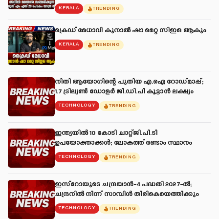
KERALA
TRENDING
ക്രെഡ് മേധാവി കുനാൽ ഷാ മെറ്റ സിഇഒ ആകും
KERALA
TRENDING
നിതി ആയോഗിന്റെ പുതിയ എ.ഐ റോഡ്മാപ്പ്;
1.7 ട്രില്യൺ ഡോളർ ജി.ഡി.പി കൂട്ടാൻ ലക്ഷ്യം
TECHNOLOGY
TRENDING
ഇന്ത്യയിൽ 10 കോടി ചാറ്റ്ജി.പി.ടി
ഉപയോക്താക്കൾ; ലോകത്ത് രണ്ടാം സ്ഥാനം
TECHNOLOGY
TRENDING
ഇസ്റോയുടെ ചന്ദ്രയാൻ-4 പദ്ധതി 2027-ൽ;
ചന്ദ്രനിൽ നിന്ന് സാമ്പിൾ തിരികെയെത്തിക്കും
TECHNOLOGY
TRENDING