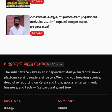
KERALA
കൗൺസിലർ ആർ സുഗതന് അനുകൂലമായി
നല്‍കിയ കുറിപ്പ്; റദ്ദാക്കി തദ്ദേശ സ്വയം
ഭരണവകുപ്പ്
KERALA
ദി ഇന്ത്യൻ സ്റ്റേറ്റ് ന്യൂസ്
SINCE 2019
The Indian State News
is an independent Malayalam digital news
platform serving readers since
2019
. We bring you breaking stories,
deep-dive reporting on Kerala and India, sports, entertainment,
business, and tech — fast, accurate, and free.
SECTIONS
COMPANY
കേരളം
About