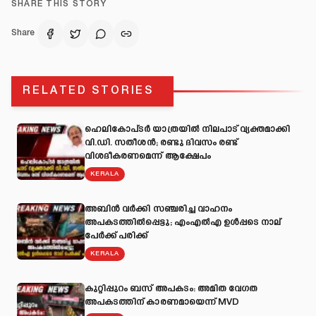
SHARE THIS STORY
Share
RELATED STORIES
ഹെലികോപ്ടർ യാത്രയിൽ നിലപാട് വ്യക്തമാക്കി
വി.ഡി. സതീശൻ; രണ്ടു ദിവസം രണ്ട്
വിശദീകരണമെന്ന് ആക്ഷേപം
KERALA
അബിന്‍ വര്‍ക്കി സഞ്ചരിച്ച വാഹനം
അപകടത്തില്‍പ്പെട്ടു; എംഎല്‍എ ഉള്‍പ്പടെ നാല്
പേര്‍ക്ക് പരിക്ക്
KERALA
കുറ്റിപ്പുറം ബസ് അപകടം: അമിത വേഗത
അപകടത്തിന് കാരണമായെന്ന് MVD