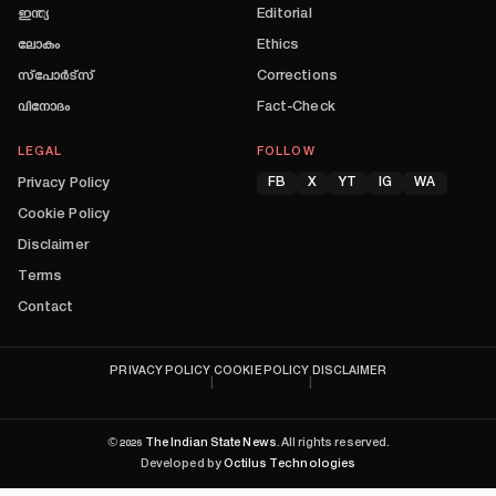
ഇന്ത്യ
Editorial
ലോകം
Ethics
സ്പോർട്സ്
Corrections
വിനോദം
Fact-Check
LEGAL
FOLLOW
Privacy Policy
FB
X
YT
IG
WA
Cookie Policy
Disclaimer
Terms
Contact
PRIVACY POLICY
COOKIE POLICY
DISCLAIMER
|
|
©
2026
The Indian State News
. All rights reserved.
Developed by
Octilus Technologies