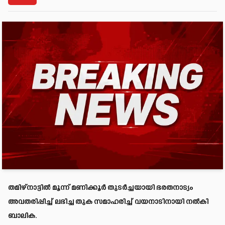
തമിഴ്‌നാട്ടിൽ മൂന്ന് മണിക്കൂർ തുടർച്ചയായി ഭരതനാട്യം
അവതരിപ്പിച്ച് ലഭിച്ച തുക സമാഹരിച്ച് വയനാടിനായി നൽകി
ബാലിക.