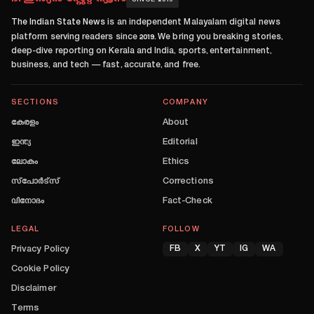
SINCE 2019
The Indian State News
is an independent Malayalam digital news
platform serving readers since
2019
. We bring you breaking stories,
deep-dive reporting on Kerala and India, sports, entertainment,
business, and tech — fast, accurate, and free.
SECTIONS
COMPANY
കേരളം
About
ഇന്ത്യ
Editorial
ലോകം
Ethics
സ്പോർട്സ്
Corrections
വിനോദം
Fact-Check
LEGAL
FOLLOW
Privacy Policy
FB
X
YT
IG
WA
Cookie Policy
Disclaimer
Terms