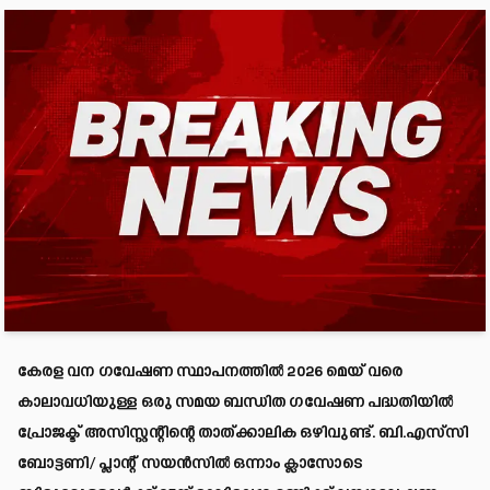
കേരള വന ഗവേഷണ സ്ഥാപനത്തിൽ 2026 മെയ് വരെ
കാലാവധിയുള്ള ഒരു സമയ ബന്ധിത ഗവേഷണ പദ്ധതിയിൽ
പ്രോജക്ട് അസിസ്റ്റന്റിന്റെ താത്ക്കാലിക ഒഴിവുണ്ട്. ബി.എസ്‌സി
ബോട്ടണി/ പ്ലാന്റ് സയൻസിൽ ഒന്നാം ക്ലാസോടെ