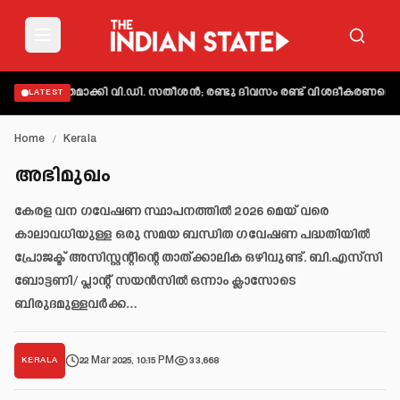
് വ്യക്തമാക്കി വി.ഡി. സതീശൻ; രണ്ടു ദിവസം രണ്ട് വിശദീകരണമെന്ന് 
LATEST
Home
/
Kerala
അഭിമുഖം
കേരള വന ഗവേഷണ സ്ഥാപനത്തിൽ 2026 മെയ് വരെ
കാലാവധിയുള്ള ഒരു സമയ ബന്ധിത ഗവേഷണ പദ്ധതിയിൽ
പ്രോജക്ട് അസിസ്റ്റന്റിന്റെ താത്ക്കാലിക ഒഴിവുണ്ട്. ബി.എസ്‌സി
ബോട്ടണി/ പ്ലാന്റ് സയൻസിൽ ഒന്നാം ക്ലാസോടെ
ബിരുദമുള്ളവർക്ക…
22 Mar 2025, 10:15 PM
33,668
KERALA