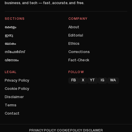
business, and tech — fast, accurate, and free.
SECTIONS
COMPANY
കേരളം
About
ഇന്ത്യ
Editorial
ലോകം
Ethics
സ്പോർട്സ്
Corrections
വിനോദം
Fact-Check
LEGAL
FOLLOW
Privacy Policy
FB
X
YT
IG
WA
Cookie Policy
Disclaimer
Terms
Contact
PRIVACY POLICY
COOKIE POLICY
DISCLAIMER