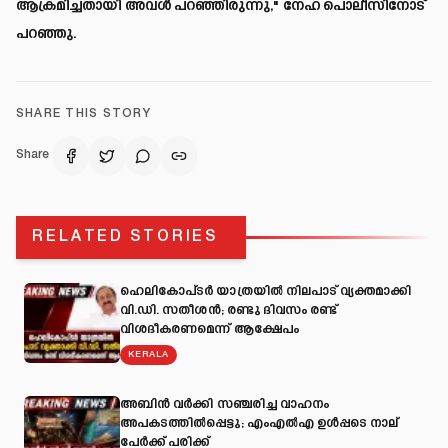
ആക്രമിച്ചതായി അവൾ പറഞ്ഞിരുന്നു," നേഹ പൊലീസിനോട്
പറഞ്ഞു.
SHARE THIS STORY
Share
RELATED STORIES
ഹെലികോപ്ടർ യാത്രയിൽ നിലപാട് വ്യക്തമാക്കി
വി.ഡി. സതീശൻ; രണ്ടു ദിവസം രണ്ട്
വിശദീകരണമെന്ന് ആക്ഷേപം
KERALA
അബിന്‍ വര്‍ക്കി സഞ്ചരിച്ച വാഹനം
അപകടത്തില്‍പ്പെട്ടു; എംഎല്‍എ ഉള്‍പ്പടെ നാല്
പേര്‍ക്ക് പരിക്ക്