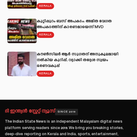
KERALA
കുറ്റിപ്പുറം ബസ് അപകടം: അമിത വേഗത
അപകടത്തിന് കാരണമായെന്ന് MVD
KERALA
കൗൺസിലർ ആർ സുഗതന് അനുകൂലമായി
നല്‍കിയ കുറിപ്പ്; റദ്ദാക്കി തദ്ദേശ സ്വയം
ഭരണവകുപ്പ്
KERALA
ദി ഇന്ത്യൻ സ്റ്റേറ്റ് ന്യൂസ്
SINCE 2019
The Indian State News
is an independent Malayalam digital news
platform serving readers since
2019
. We bring you breaking stories,
deep-dive reporting on Kerala and India, sports, entertainment,