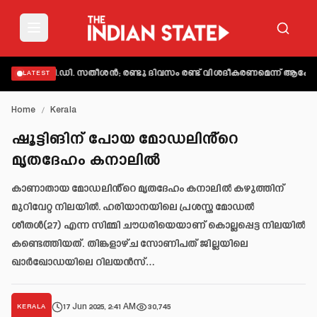
ാക്കി വി.ഡി. സതീശൻ; രണ്ടു ദിവസം രണ്ട് വിശദീകരണമെന്ന് ആക്ഷേപം
അ
LATEST
Home
/
Kerala
ഷൂട്ടിങിന് പോയ മോഡലിൻ്റെ
മൃതദേഹം കനാലിൽ
കാണാതായ മോഡലിൻ്റെ മൃതദേഹം കനാലിൽ കഴുത്തിന്
മുറിവേറ്റ നിലയിൽ. ഹരിയാനയിലെ പ്രശസ്ത മോഡൽ
ശീതൾ(27) എന്ന സിമ്മി ചൗധരിയെയാണ് കൊല്ലപ്പെട്ട നിലയിൽ
കണ്ടെത്തിയത്. തിങ്കളാഴ്ച സോണിപത് ജില്ലയിലെ
ഖാർഖോഡയിലെ റിലയൻസ്…
17 Jun 2025, 2:41 AM
30,745
KERALA