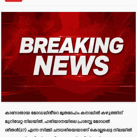
കാണാതായ മോഡലിൻ്റെ മൃതദേഹം കനാലിൽ കഴുത്തിന്
മുറിവേറ്റ നിലയിൽ. ഹരിയാനയിലെ പ്രശസ്ത മോഡൽ
ശീതൾ(27) എന്ന സിമ്മി ചൗധരിയെയാണ് കൊല്ലപ്പെട്ട നിലയിൽ