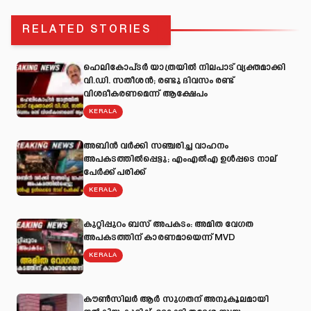
RELATED STORIES
ഹെലികോപ്ടർ യാത്രയിൽ നിലപാട് വ്യക്തമാക്കി
വി.ഡി. സതീശൻ; രണ്ടു ദിവസം രണ്ട്
വിശദീകരണമെന്ന് ആക്ഷേപം
KERALA
അബിന്‍ വര്‍ക്കി സഞ്ചരിച്ച വാഹനം
അപകടത്തില്‍പ്പെട്ടു; എംഎല്‍എ ഉള്‍പ്പടെ നാല്
പേര്‍ക്ക് പരിക്ക്
KERALA
കുറ്റിപ്പുറം ബസ് അപകടം: അമിത വേഗത
അപകടത്തിന് കാരണമായെന്ന് MVD
KERALA
കൗൺസിലർ ആർ സുഗതന് അനുകൂലമായി