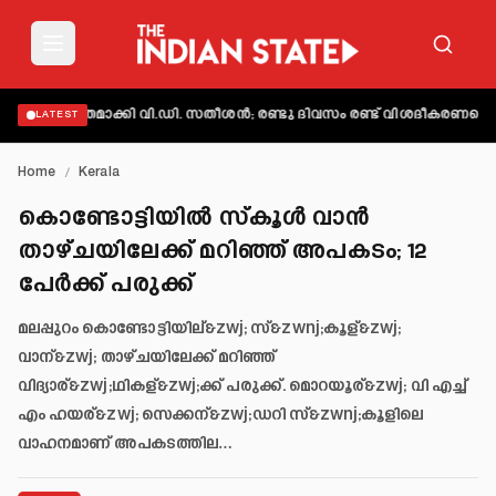
് വ്യക്തമാക്കി വി.ഡി. സതീശൻ; രണ്ടു ദിവസം രണ്ട് വിശദീകരണമെന്ന് 
LATEST
Home
/
Kerala
കൊണ്ടോട്ടിയില്‍ സ്‌കൂള്‍ വാന്‍
താഴ്ചയിലേക്ക് മറിഞ്ഞ് അപകടം; 12
പേര്‍ക്ക് പരുക്ക്
മലപ്പുറം കൊണ്ടോട്ടിയില്&zwj; സ്&zwnj;കൂള്&zwj;
വാന്&zwj; താഴ്ചയിലേക്ക് മറിഞ്ഞ്
വിദ്യാര്&zwj;ഥികള്&zwj;ക്ക് പരുക്ക്. മൊറയൂര്&zwj; വി എച്ച്
എം ഹയര്&zwj; സെക്കന്&zwj;ഡറി സ്&zwnj;കൂളിലെ
വാഹനമാണ് അപകടത്തില…