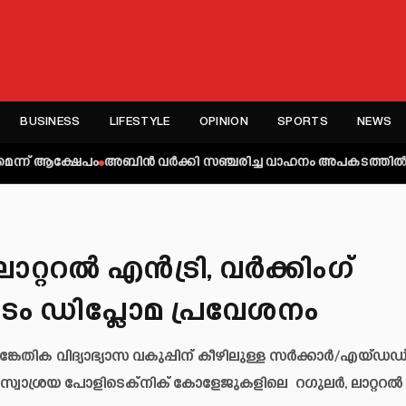
BUSINESS
LIFESTYLE
OPINION
SPORTS
NEWS
ഷേപം
അബിന്‍ വര്‍ക്കി സഞ്ചരിച്ച വാഹനം അപകടത്തില്‍പ്പെട്ടു; എംഎല്‍
ാറ്ററൽ എൻട്രി, വർക്കിംഗ്
ൈം ഡിപ്ലോമ പ്രവേശനം
േതിക വിദ്യാഭ്യാസ വകുപ്പിന് കീഴിലുള്ള സർക്കാർ/എയ്ഡഡ്
 സ്വാശ്രയ പോളിടെക്‌നിക് കോളേജുകളിലെ റഗുലർ, ലാറ്ററൽ