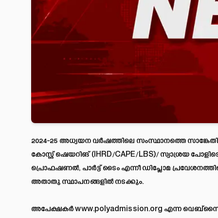
2024-25 അധ്യയന വർഷത്തിലെ സംസ്ഥാനത്തെ സാങ്കേതിക 
കോസ്റ്റ് ഷെയറിങ് (IHRD/CAPE/LBS)/ സ്വാശ്രയ പോളിട
പ്രൊഫഷണൽ, പാർട്ട് ടൈം എന്നീ ഡിപ്ലോമ പ്രവേശനത്തി
അതാതു സ്ഥാപനങ്ങളിൽ നടക്കും.
അപേക്ഷകർ
www.polyadmission.org
എന്ന വെബ്സൈറ്റ