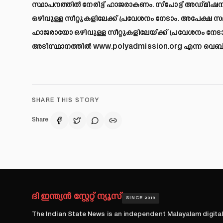
സ്ഥാപനത്തിൽ നേരിട്ട് ഹാജരാകണം. സ്‌പോട്ട് അഡ്മ
ഒഴിവുള്ള സീറ്റുകളിലേക്ക് പ്രവേശനം നേടാം. അപേക്ഷ സ
ഹാജരായോ ഒഴിവുള്ള സീറ്റുകളിലേയ്ക്ക് പ്രവേശനം നേട
അടിസ്ഥാനത്തിൽ
www.polyadmission.org
എന്ന വെബ്‌സ
SHARE THIS STORY
Share
ദി ഇന്ത്യൻ സ്റ്റേറ്റ് ന്യൂസ്
SINCE 2019
The Indian State News
is an independent Malayalam digita