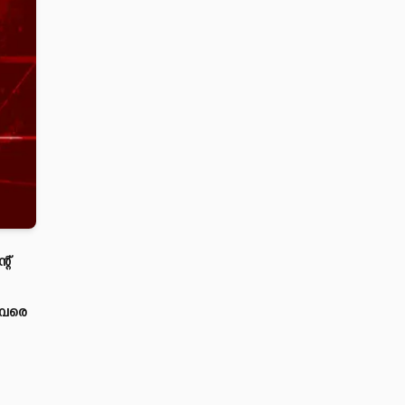
റ്
 വരെ