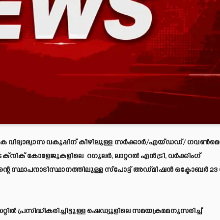
വിദ്യാഭ്യാസ വകുപ്പിന് കീഴിലുള്ള സർക്കാർ/എയ്ഡഡ്/ ഗവൺമെന്
െക്‌നിക് കോളേജുകളിലെ റഗുലർ, ലാറ്ററൽ എൻട്രി, വർക്കിംഗ്
ന്റെ സ്ഥാപനാടിസ്ഥാനത്തിലുള്ള സ്‌പോട്ട് അഡ്മിഷൻ ഒക്ടോബർ 23
ിൽ പ്രസിദ്ധീകരിച്ചിട്ടുള്ള ഷെഡ്യൂളിലെ സമയക്രമമനുസരിച്ച്