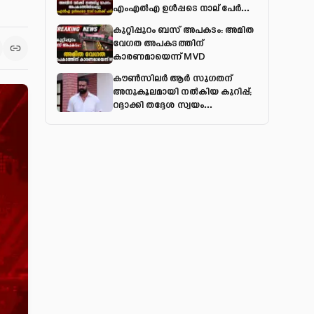
എംഎല്‍എ ഉള്‍പ്പടെ നാല് പേര്‍ക്ക്
പരിക്ക്
കുറ്റിപ്പുറം ബസ് അപകടം: അമിത
വേഗത അപകടത്തിന്
കാരണമായെന്ന് MVD
കൗൺസിലർ ആർ സുഗതന്
അനുകൂലമായി നല്‍കിയ കുറിപ്പ്;
റദ്ദാക്കി തദ്ദേശ സ്വയം
ഭരണവകുപ്പ്