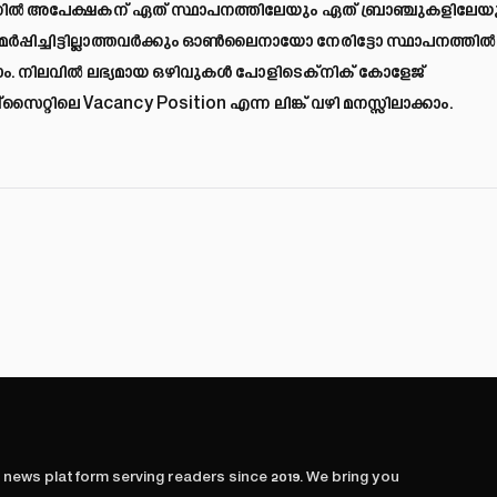
ിഷനിൽ അപേക്ഷകന് ഏത് സ്ഥാപനത്തിലേയും ഏത് ബ്രാഞ്ചുകളിലേയ
മർപ്പിച്ചിട്ടില്ലാത്തവർക്കും ഓൺലൈനായോ നേരിട്ടോ സ്ഥാപനത്തിൽ
ാം. നിലവിൽ ലഭ്യമായ ഒഴിവുകൾ പോളിടെക്‌നിക് കോളേജ്
ൈറ്റിലെ Vacancy Position എന്ന ലിങ്ക് വഴി മനസ്സിലാക്കാം.
l news platform serving readers since
2019
. We bring you