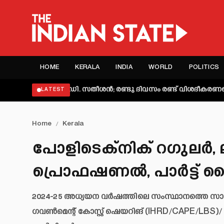
HOME
KERALA
INDIA
WORLD
POLITICS
ക്കി വി.ഡി. സതീശൻ; രണ്ടു ദിവസം രണ്ട് വിശദീകരണമെന്ന് ആക്
LATEST
Home
/
Kerala
പോളിടെക്‌നിക് റഗുലർ, ല
പ്രൊഫഷണൽ, പാർട്ട് ട
2024-25 അധ്യയന വർഷത്തിലെ സംസ്ഥാനത്തെ സാങ്ക
ഗവൺമെന്റ് കോസ്റ്റ് ഷെയറിങ് (IHRD/CAPE/LBS)/