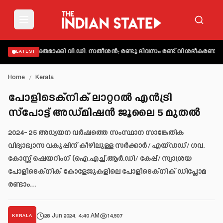
് വ്യക്തമാക്കി വി.ഡി. സതീശൻ; രണ്ടു ദിവസം രണ്ട് വിശദീകരണമെന്ന്
LATEST
Home
/
Kerala
പോളിടെക്‌നിക് ലാറ്ററൽ എൻട്രി
സ്പോട്ട് അഡ്മിഷൻ ജൂലൈ 5 മുതൽ
2024- 25 അധ്യയന വർഷത്തെ സംസ്ഥാന സാങ്കേതിക
വിദ്യാഭ്യാസ വകുപ്പിന് കീഴിലുള്ള സർക്കാർ/ എയ്ഡഡ്/ ഗവ.
കോസ്റ്റ് ഷെയറിംഗ് (ഐ.എച്ച്.ആർ.ഡി/ കേപ്പ്/ സ്വാശ്രയ
പോളിടെക്‌നിക് കോളേജുകളിലെ പോളിടെക്‌നിക് ഡിപ്ലോമ
രണ്ടാം…
28 Jun 2024, 4:40 AM
14,507
KERALA