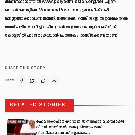
അടിസ്ഥാനത്തിൽ
www.polyadmission.org/let
എന്ന
വെബ്‌സൈറ്റിലെ Vacancy Position എന്ന ലിങ്ക് വഴി
മനസ്സിലാക്കാവുന്നതാണ്. നിലവിലെ റാങ്ക് ലിസ്റ്റിൽ ഉൾപ്പെട്ടവർ
അത് പരിശോധിച്ച് ഒഴിവുകൾ ലഭ്യമായ പോളിടെക്‌നിക്
കോളജിൽ ഹാജരാകുവാൻ പ്രത്യേകം ശ്രദ്ധിക്കേണ്ടതാണ്.
SHARE THIS STORY
Share
RELATED STORIES
ഹെലികോപ്ടർ യാത്രയിൽ നിലപാട് വ്യക്തമാക്കി
വി.ഡി. സതീശൻ; രണ്ടു ദിവസം രണ്ട്
വിശദീകരണമെന്ന് ആക്ഷേപം