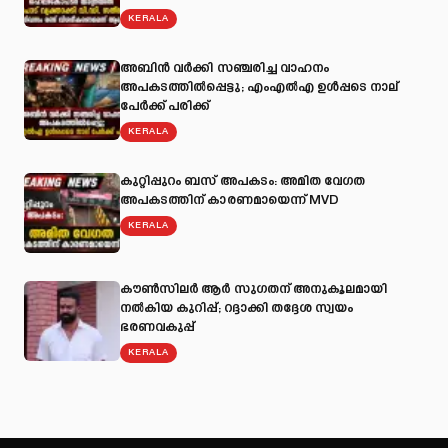
KERALA
അബിന്‍ വര്‍ക്കി സഞ്ചരിച്ച വാഹനം
അപകടത്തില്‍പ്പെട്ടു; എംഎല്‍എ ഉള്‍പ്പടെ നാല്
പേര്‍ക്ക് പരിക്ക്
KERALA
കുറ്റിപ്പുറം ബസ് അപകടം: അമിത വേഗത
അപകടത്തിന് കാരണമായെന്ന് MVD
KERALA
കൗൺസിലർ ആർ സുഗതന് അനുകൂലമായി
നല്‍കിയ കുറിപ്പ്; റദ്ദാക്കി തദ്ദേശ സ്വയം
ഭരണവകുപ്പ്
KERALA