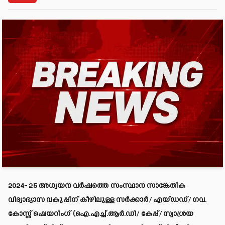
2024- 25 അധ്യയന വർഷത്തെ സംസ്ഥാന സാങ്കേതിക
വിദ്യാഭ്യാസ വകുപ്പിന് കീഴിലുള്ള സർക്കാർ/ എയ്ഡഡ്/ ഗവ.
കോസ്റ്റ് ഷെയറിംഗ് (ഐ.എച്ച്.ആർ.ഡി/ കേപ്പ്/ സ്വാശ്രയ