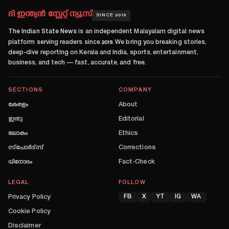
ദി ഇന്ത്യൻ സ്റ്റേറ്റ് ന്യൂസ്
SINCE 2019
The Indian State News
is an independent Malayalam digital news
platform serving readers since
2019
. We bring you breaking stories,
deep-dive reporting on Kerala and India, sports, entertainment,
business, and tech — fast, accurate, and free.
SECTIONS
COMPANY
കേരളം
About
ഇന്ത്യ
Editorial
ലോകം
Ethics
സ്പോർട്സ്
Corrections
വിനോദം
Fact-Check
LEGAL
FOLLOW
Privacy Policy
FB
X
YT
IG
WA
Cookie Policy
Disclaimer