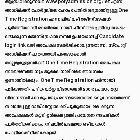
ആഗ്രഹിക്കുന്നവർ
www.polyadmission.org/let
എന്ന
അഡ്മിഷൻ പോർട്ടലിലെ ഹോം പേജിൽ ലഭ്യമായിട്ടുള്ള One
Time Registration എന്ന ലിങ്ക് വഴി രജിസ്ട്രേഷൻ
പൂർത്തിയാക്കി ഓൺലൈനായി ഫീസ് അടച്ചതിനു ശേഷം
ലഭിക്കുന്ന രജിസ്ട്രേഷൻ നമ്പർ ഉപയോഗിച്ച് Candidate
login link വഴി അപേക്ഷ സമർപ്പിക്കാവുന്നതാണ്. സ്‌പോട്ട്
അഡ്മിഷന് പുതുതായി പങ്കെടുക്കാൻ
താല്പര്യമുള്ളവർക്ക് One Time Registration അപേക്ഷ
സമർപ്പണത്തിനും ജൂലൈ നാല് വരെ അവസരം
ഉണ്ടായിരിക്കും. One Time Registration ഫീസായി
പട്ടികജാതി/ പട്ടിക വർഗ്ഗ വിഭാഗങ്ങൾ 200 രൂപയും മറ്റു
വിഭാഗങ്ങൾ 400 രൂപയും ഓൺലൈനായി ഒടുക്കേണ്ടതാണ്.
നിലവിലുള്ള റാങ്ക് ലിസ്റ്റിലേക്ക് പുതുതായി ലഭിക്കുന്ന
അപേക്ഷകൾ കൂടി ഉൾപ്പെടുത്തി പ്രവേശന നടപടികൾ
പൂർത്തീകരിക്കും. നിലവിൽ ലഭ്യമായ ഒഴിവുകൾ
പോളിടെക്‌നിക് കോളജ്