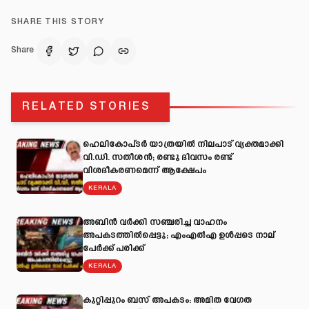
SHARE THIS STORY
Share
RELATED STORIES
ഹെലികോപ്ടർ യാത്രയിൽ നിലപാട് വ്യക്തമാക്കി
വി.ഡി. സതീശൻ; രണ്ടു ദിവസം രണ്ട്
വിശദീകരണമെന്ന് ആക്ഷേപം
KERALA
അബിന്‍ വര്‍ക്കി സഞ്ചരിച്ച വാഹനം
അപകടത്തില്‍പ്പെട്ടു; എംഎല്‍എ ഉള്‍പ്പടെ നാല്
പേര്‍ക്ക് പരിക്ക്
KERALA
കുറ്റിപ്പുറം ബസ് അപകടം: അമിത വേഗത