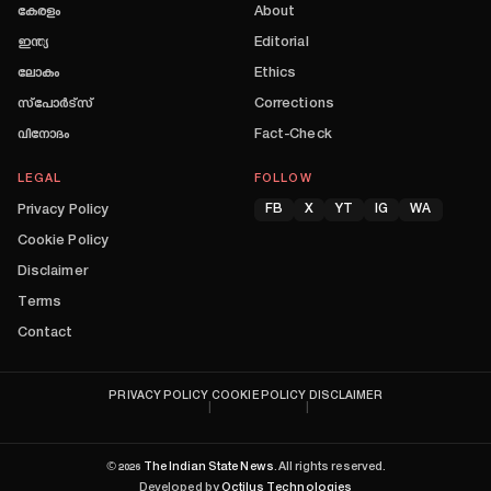
കേരളം
About
ഇന്ത്യ
Editorial
ലോകം
Ethics
സ്പോർട്സ്
Corrections
വിനോദം
Fact-Check
LEGAL
FOLLOW
Privacy Policy
FB
X
YT
IG
WA
Cookie Policy
Disclaimer
Terms
Contact
PRIVACY POLICY
COOKIE POLICY
DISCLAIMER
|
|
©
2026
The Indian State News
. All rights reserved.
Developed by
Octilus Technologies