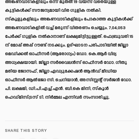
അങ്കണവാടികളിലും ഒന്ന് മുതല്‍ 19 വയസ് വരെയുള്ള
കുട്ടികള്‍ക്ക് സൗജന്യമായി വിര ഗുളിക നല്‍കി.
സ്‌കൂളുകളിലും അങ്കണവാടികളിലും പോകാത്ത കുട്ടികള്‍ക്ക്
അങ്കണവാടികളില്‍ വച്ച് മരുന്ന് വിതരണം ചെയ്യും. 7,04,053
പേര്‍ക്ക് ഗുളിക നല്‍കാനാണ് ലക്ഷ്യമിട്ടിട്ടുള്ളത്. ഫെബ്രുവരി 15
ന് മോപ്പ് അപ്പ് റൗണ്ട് നടക്കും. ഉദ്ഘാടന പരിപാടിയില്‍ ജില്ലാ
മെഡിക്കല്‍ ഓഫീസര്‍ (ആരോഗ്യം) ഡോ. കെ.ആര്‍ വിദ്യ
അധ്യക്ഷയായി. ജില്ലാ സര്‍വൈലന്‍സ് ഓഫീസര്‍ ഡോ. ഗീതു
മരിയ ജോസഫ്, ജില്ലാ എഡ്യുക്കേഷന്‍ ആന്‍ഡ് മീഡിയ
ഓഫീസര്‍ ആല്‍ജോ സി. ചെറിയാന്‍, അസിസ്റ്റന്റ് സര്‍ജന്‍ ഡോ.
പി. ലക്ഷമി, ഡി.പി.എച്ച്.എന്‍. ബി.കെ മിനി, സ്‌കൂള്‍
ഹെഡ്മിസ്ട്രസ് ടി. നിര്‍മ്മല എന്നിവര്‍ സംസാരിച്ചു.
SHARE THIS STORY