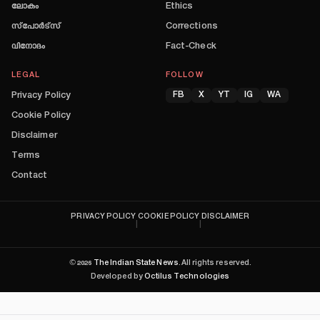
ലോകം
Ethics
സ്പോർട്സ്
Corrections
വിനോദം
Fact-Check
LEGAL
FOLLOW
Privacy Policy
FB
X
YT
IG
WA
Cookie Policy
Disclaimer
Terms
Contact
PRIVACY POLICY
COOKIE POLICY
DISCLAIMER
|
|
©
2026
The Indian State News
. All rights reserved.
Developed by
Octilus Technologies