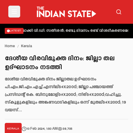
വ്യക്തമാക്കി വി.ഡി. സതീശൻ; രണ്ടു ദിവസം രണ്ട് വിശദീകരണമെന്ന് ആ
LATEST
Home
/
Kerala
ദേശീയ വിരവിമുക്ത ദിനം: ജില്ലാ തല
ഉദ്ഘാടനം നടത്തി
ദേശീയ വിരവിമുക്ത ദിനം ജില്ലാതല ഉദ്ഘാടനം
പി.എം.ജി.എം.എച്ച്.എസില്&#x200d; ജില്ലാ പഞ്ചായത്ത്
പ്രസിഡന്റ് കെ. ബിനുമോള്&#x200d; നിര്&#x200d;വഹിച്ചു.
സ്‌കൂളുകളിലും അങ്കണവാടികളിലും ഒന്ന് മുതല്&#x200d; 19
വയസ്…
10 Feb 2024, 1:50 AM
38,705
KERALA