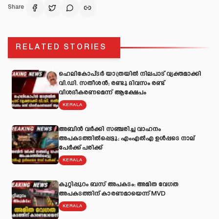
Share
RELATED STORIES
ഹെലികോപ്ടർ യാത്രയിൽ നിലപാട് വ്യക്തമാക്കി
വി.ഡി. സതീശൻ; രണ്ടു ദിവസം രണ്ട്
വിശദീകരണമെന്ന് ആക്ഷേപം
KERALA
അബിന്‍ വര്‍ക്കി സഞ്ചരിച്ച വാഹനം
അപകടത്തില്‍പ്പെട്ടു; എംഎല്‍എ ഉള്‍പ്പടെ നാല്
പേര്‍ക്ക് പരിക്ക്
KERALA
കുറ്റിപ്പുറം ബസ് അപകടം: അമിത വേഗത
അപകടത്തിന് കാരണമായെന്ന് MVD
KERALA