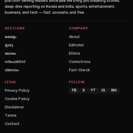
platform serving readers since
2019
. We bring you breaking stories,
deep-dive reporting on Kerala and India, sports, entertainment,
business, and tech — fast, accurate, and free.
SECTIONS
COMPANY
കേരളം
About
ഇന്ത്യ
Editorial
ലോകം
Ethics
സ്പോർട്സ്
Corrections
വിനോദം
Fact-Check
LEGAL
FOLLOW
Privacy Policy
FB
X
YT
IG
WA
Cookie Policy
Disclaimer
Terms
Contact