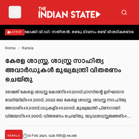
വ്യക്തമാക്കി വി.ഡി. സതീശൻ; രണ്ടു ദിവസം രണ്ട് വിശദീകരണമെന്ന് ആ
LATEST
Home
/
Kerala
കേരള ശാസ്ത്ര, ശാസ്ത്ര സാഹിത്യ
അവാര്‍ഡുകള്‍ മുഖ്യമന്ത്രി വിതരണം
ചെയ്തു
36ാമത് കേരള ശാസ്ത്ര കോണ്&#x200d;ഗ്രസിന്റെ ഉദ്ഘാടന
വേദിയില്&#x200d; 2022 ലെ കേരള ശാസ്ത്ര, ശാസ്ത്ര സാഹിത്യ
അവാര്&#x200d;ഡുകള്&#x200d; മുഖ്യമന്ത്രി പിണറായി
വിജയന്&#x200d; വിതരണം ചെയ്തു. യുവശാസ്ത്രജ്ഞര്&#…
10 Feb 2024, 12:25 AM
48,065
KERALA