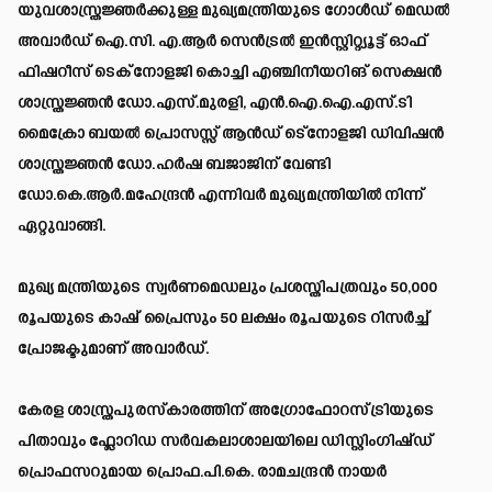
യുവശാസ്ത്രജ്ഞര്‍ക്കുള്ള മുഖ്യമന്ത്രിയുടെ ഗോള്‍ഡ് മെഡല്‍
അവാര്‍ഡ് ഐ.സി. എ.ആര്‍ സെന്‍ട്രല്‍ ഇന്‍സ്റ്റിറ്റ്യൂട്ട് ഓഫ്
ഫിഷറീസ് ടെക്‌നോളജി കൊച്ചി എഞ്ചിനീയറിങ് സെക്ഷന്‍
ശാസ്ത്രജ്ഞന്‍ ഡോ.എസ്.മുരളി, എന്‍.ഐ.ഐ.എസ്.ടി
മൈക്രോ ബയല്‍ പ്രൊസസ്സ് ആന്‍ഡ് ടെ്‌നോളജി ഡിവിഷന്‍
ശാസ്ത്രജ്ഞന്‍ ഡോ.ഹര്‍ഷ ബജാജിന് വേണ്ടി
ഡോ.കെ.ആര്‍.മഹേന്ദ്രന്‍ എന്നിവര്‍ മുഖ്യമന്ത്രിയില്‍ നിന്ന്
ഏറ്റുവാങ്ങി.
മുഖ്യ മന്ത്രിയുടെ സ്വര്‍ണമെഡലും പ്രശസ്തിപത്രവും 50,000
രൂപയുടെ കാഷ് പ്രൈസും 50 ലക്ഷം രൂപയുടെ റിസര്‍ച്ച്
പ്രോജക്ടുമാണ് അവാര്‍ഡ്.
കേരള ശാസ്ത്രപുരസ്‌കാരത്തിന് അഗ്രോഫോറസ്ട്രിയുടെ
പിതാവും ഫ്ലോറിഡ സര്‍വകലാശാലയിലെ ഡിസ്റ്റിംഗിഷ്ഡ്
പ്രൊഫസറുമായ പ്രൊഫ.പി.കെ. രാമചന്ദ്രന്‍ നായര്‍