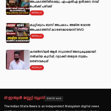
അപകടത്തില്‍പ്പെട്ടു; എംഎല്‍എ ഉള്‍പ്പടെ നാല്
പേര്‍ക്ക് പരിക്ക്
KERALA
കുറ്റിപ്പുറം ബസ് അപകടം: അമിത വേഗത
അപകടത്തിന് കാരണമായെന്ന് MVD
KERALA
കൗൺസിലർ ആർ സുഗതന് അനുകൂലമായി
നല്‍കിയ കുറിപ്പ്; റദ്ദാക്കി തദ്ദേശ സ്വയം
ഭരണവകുപ്പ്
KERALA
ദി ഇന്ത്യൻ സ്റ്റേറ്റ് ന്യൂസ്
SINCE 2019
The Indian State News
is an independent Malayalam digital news