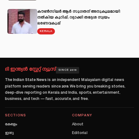
കൗൺസിലർ ആർ സുഗതന് അനുകൂലമായി
നല്‍കിയ കുറിപ്പ്; റദ്ദാക്കി തദ്ദേശ സ്വയം
ഭരണവകുപ്പ്
KERALA
ദി ഇന്ത്യൻ സ്റ്റേറ്റ് ന്യൂസ്
SINCE 2019
The Indian State News
is an independent Malayalam digital news
platform serving readers since
2019
. We bring you breaking stories,
deep-dive reporting on Kerala and India, sports, entertainment,
business, and tech — fast, accurate, and free.
SECTIONS
COMPANY
കേരളം
About
ഇന്ത്യ
Editorial