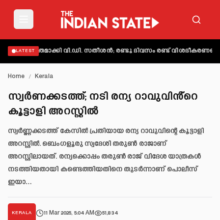
് വ്യക്തമാക്കി വി.ഡി. സതീശൻ; രണ്ടു ദിവസം രണ്ട് വിശദീകരണമെന്ന് 
LATEST
Home
/
Kerala
സ്വർണക്കടത്ത്; നടി രന്യ റാവുവിൻ്റെ
കൂട്ടാളി അറസ്റ്റിൽ
സ്വര്‍ണ്ണക്കടത്ത് കേസിൽ പ്രതിയായ രന്യ റാവുവിന്റെ കൂട്ടാളി
അറസ്റ്റിൽ. ബെംഗളൂരു സ്വദേശി തരുൺ രാജാണ്
അറസ്റ്റിലായത്. രന്യക്കൊപ്പം തരുൺ രാജ് വിദേശ യാത്രകൾ
നടത്തിയതായി കണ്ടെത്തിയതിനെ തുടർന്നാണ് പൊലീസ്
ഇയാ…
11 Mar 2025, 5:04 AM
51,834
KERALA