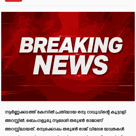
സ്വര്‍ണ്ണക്കടത്ത് കേസിൽ പ്രതിയായ രന്യ റാവുവിന്റെ കൂട്ടാളി
അറസ്റ്റിൽ. ബെംഗളൂരു സ്വദേശി തരുൺ രാജാണ്
അറസ്റ്റിലായത്. രന്യക്കൊപ്പം തരുൺ രാജ് വിദേശ യാത്രകൾ