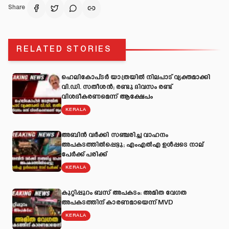
Share
RELATED STORIES
ഹെലികോപ്ടർ യാത്രയിൽ നിലപാട് വ്യക്തമാക്കി
വി.ഡി. സതീശൻ; രണ്ടു ദിവസം രണ്ട്
വിശദീകരണമെന്ന് ആക്ഷേപം
KERALA
അബിന്‍ വര്‍ക്കി സഞ്ചരിച്ച വാഹനം
അപകടത്തില്‍പ്പെട്ടു; എംഎല്‍എ ഉള്‍പ്പടെ നാല്
പേര്‍ക്ക് പരിക്ക്
KERALA
കുറ്റിപ്പുറം ബസ് അപകടം: അമിത വേഗത
അപകടത്തിന് കാരണമായെന്ന് MVD
KERALA