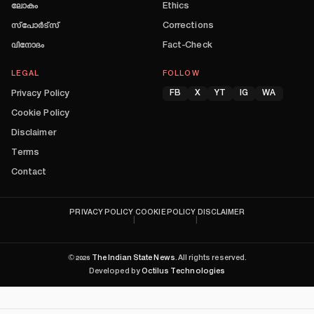
ലോകം
Ethics
സ്പോർട്സ്
Corrections
വിനോദം
Fact-Check
LEGAL
FOLLOW
Privacy Policy
FB
X
YT
IG
WA
Cookie Policy
Disclaimer
Terms
Contact
PRIVACY POLICY
COOKIE POLICY
DISCLAIMER
|
|
©
2026
The Indian State News
. All rights reserved.
Developed by
Octilus Technologies