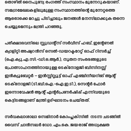
തൊഴിൽ നൈപുണ്യ രംഗത്ത് സംസ്ഥാനം മുന്നേറുകയാണ്.
സമഗ്രമേഖലകളിലുമുള്ള സംസ്ഥാനത്തിന്റെ മുന്നേറ്റത്തെ
ആരൊക്കെ മറച്ചു പിടിച്ചാലും ജനങ്ങൾ മനസിലാക്കുക തന്നെ
ചെയ്യുമെന്നും മന്ത്രി പറഞ്ഞു.
പരീക്ഷാഭവനിലെ സ്റ്റുഡന്റ്‌സ് സർവീസ് ഹബ്, ഇന്റേണൽ
ക്വാളിറ്റി അഷ്വറൻസ് സെൽ-ഡയറക്ടറേറ്റ് ഓഫ് റിസർച്ച്
(ഐ.ക്യു.എ.സി.-ഡി.ഒ.ആർ.), നൂതന സംരഭങ്ങളുടെ
പ്രോത്സാഹനത്തിനായുള്ള ടെക്‌നോളജി ബിസിനസ്സ്
ഇൻക്യൂബേറ്റർ – ഇൻസ്റ്റിറ്റ്യൂട്ട് ഓഫ് എഞ്ചിനീയറിങ് ആന്റ്
ടെക്‌നോളജി (ടി.ബി.ഐ.-ഐ.ഇ.ടി.), സെന്റർ ഫോർ
ഇന്നൊവേഷൻ ആന്റ് എന്റർപ്രണർഷിപ്പ് എന്നിവയുടെ
കെട്ടിടങ്ങളാണ് മന്ത്രി ഉദ്ഘാടനം ചെയ്തത്.
സർവകലാശാലാ സെമിനാർ കോംപ്ലക്‌സിൽ നടന്ന ചടങ്ങിൽ
വൈസ് ചാൻസലർ ഡോ. എം.കെ. ജയരാജ് അധ്യക്ഷത