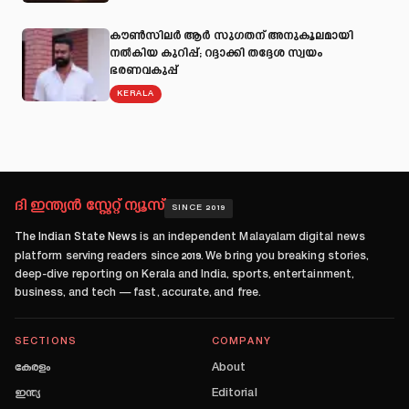
കൗൺസിലർ ആർ സുഗതന് അനുകൂലമായി
നല്‍കിയ കുറിപ്പ്; റദ്ദാക്കി തദ്ദേശ സ്വയം
ഭരണവകുപ്പ്
KERALA
ദി ഇന്ത്യൻ സ്റ്റേറ്റ് ന്യൂസ്
SINCE 2019
The Indian State News
is an independent Malayalam digital news
platform serving readers since
2019
. We bring you breaking stories,
deep-dive reporting on Kerala and India, sports, entertainment,
business, and tech — fast, accurate, and free.
SECTIONS
COMPANY
കേരളം
About
ഇന്ത്യ
Editorial