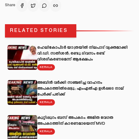
Share
RELATED STORIES
ഹെലികോപ്ടർ യാത്രയിൽ നിലപാട് വ്യക്തമാക്കി
വി.ഡി. സതീശൻ; രണ്ടു ദിവസം രണ്ട്
വിശദീകരണമെന്ന് ആക്ഷേപം
KERALA
അബിന്‍ വര്‍ക്കി സഞ്ചരിച്ച വാഹനം
അപകടത്തില്‍പ്പെട്ടു; എംഎല്‍എ ഉള്‍പ്പടെ നാല്
പേര്‍ക്ക് പരിക്ക്
KERALA
കുറ്റിപ്പുറം ബസ് അപകടം: അമിത വേഗത
അപകടത്തിന് കാരണമായെന്ന് MVD
KERALA