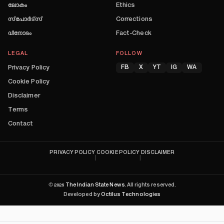
ലോകം
Ethics
സ്പോർട്സ്
Corrections
വിനോദം
Fact-Check
LEGAL
FOLLOW
Privacy Policy
FB
X
YT
IG
WA
Cookie Policy
Disclaimer
Terms
Contact
PRIVACY POLICY
COOKIE POLICY
DISCLAIMER
|
|
©
2026
The Indian State News
. All rights reserved.
Developed by
Octilus Technologies