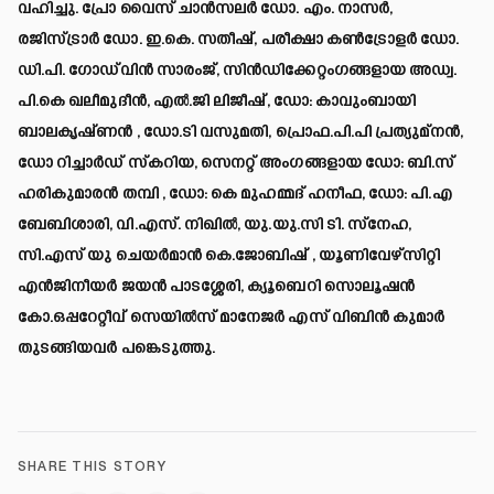
വഹിച്ചു. പ്രോ വൈസ് ചാൻസലർ ഡോ. എം. നാസർ,
രജിസ്ട്രാർ ഡോ. ഇ.കെ. സതീഷ്, പരീക്ഷാ കൺട്രോളർ ഡോ.
ഡി.പി. ഗോഡ്‍വിൻ സാരംജ്, സിൻഡിക്കേറ്റംഗങ്ങളായ അഡ്വ.
പി.കെ ഖലീമുദീൻ, എൽ.ജി ലിജീഷ്, ഡോ: കാവുംബായി
ബാലകൃഷ്ണൻ , ഡോ.ടി വസുമതി, പ്രൊഫ.പി.പി പ്രത്യുമ്നൻ,
ഡോ റിച്ചാർഡ് സ്കറിയ, സെനറ്റ് അംഗങ്ങളായ ഡോ: ബി.സ്
ഹരികുമാരൻ തമ്പി , ഡോ: കെ മുഹമ്മദ് ഹനീഫ, ഡോ: പി.എ
ബേബിശാരി, വി.എസ്. നിഖിൽ, യു.യു.സി ടി. സ്നേഹ,
സി.എസ് യു ചെയർമാൻ കെ.ജോബിഷ് , യൂണിവേഴ്സിറ്റി
എന്‍ജിനീയർ ജയൻ പാടശ്ശേരി, ക്യൂബെറി സൊലൂഷൻ
കോ.ഒപ്പറേറ്റീവ് സെയിൽസ് മാനേജർ എസ് വിബിൻ കുമാർ
തുടങ്ങിയവർ പങ്കെടുത്തു.
SHARE THIS STORY