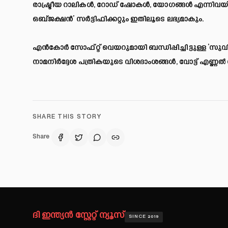
രാഷ്ട്രീയ റാലികള്‍, റോഡ് ഷോകള്‍, യോഗങ്ങള്‍ എന്നി
ഒബ്ജക്ഷന്‍’ സര്‍ട്ടിഫിക്കറ്റും ഇതിലൂടെ ലഭ്യമാകും.
എൻകോർ സോഫ്റ്റ് വെയറുമായി ബന്ധിപ്പിച്ചിട്ടുള്ള ‘സുവിധ
നാമനിര്‍ദ്ദേശ പത്രികയുടെ വിശദാംശങ്ങള്‍, വോട്ട് എണ്ണ
SHARE THIS STORY
Share
ദി ഇന്ത്യൻ സ്റ്റേറ്റ് ന്യൂസ്
SINCE 2019