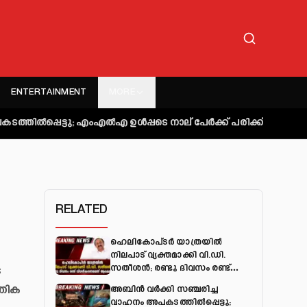
ENTERTAINMENT
MORE
ടു; എംഎല്‍എ ഉള്‍പ്പടെ നാല് പേര്‍ക്ക് പരിക്ക്
കുറ്റിപ്പുറം ബസ
RELATED
ഹെലികോപ്ടർ യാത്രയിൽ
നിലപാട് വ്യക്തമാക്കി വി.ഡി.
;
സതീശൻ; രണ്ടു ദിവസം രണ്ട്
വിശദീകരണമെന്ന് ആക്ഷേപം
്രിക
അബിന്‍ വര്‍ക്കി സഞ്ചരിച്ച
വാഹനം അപകടത്തില്‍പ്പെട്ടു;