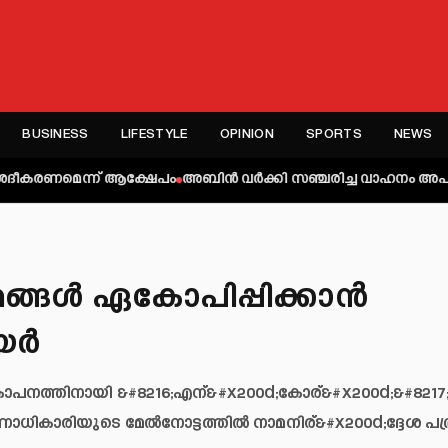
BUSINESS
LIFESTYLE
OPINION
SPORTS
NEWS
ന്ന് ആക്ഷേപം
അബിന്‍ വര്‍ക്കി സഞ്ചരിച്ച വാഹനം അപകടത്തില്‍പ്പെട്
രമങ്ങൾ ഏകോപിപ്പിക്കാൻ
െയർ
ോപനത്തിനായി &#8216;എന്&#x200d;കോര്&#x200d;&#8217
രണാധികാരിയുടെ മേൽനോട്ടത്തിൽ നാമനിര്&#x200d;ദ്ദേശ പത