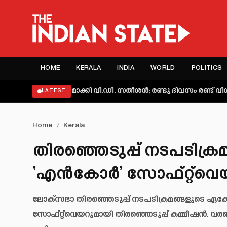
HOME
KERALA
INDIA
WORLD
POLITICS
 വ്യക്തമാക്കി വി.ഡി. സതീശൻ; രണ്ടു ദിവസം രണ്ട് വിശദീകരണമെ
LATEST
Home
/
Kerala
തിരഞ്ഞെടുപ്പ് നടപടിക്
‘എന്‍കോര്‍’ സോഫ്റ്റ്‌വ
ലോക്സഭാ തിരഞ്ഞെടുപ്പ് നടപടിക്രമങ്ങളുടെ ഏക
സോഫ്റ്റ്‌വെയറുമായി തിരഞ്ഞെടുപ്പ് കമ്മീഷൻ. വ