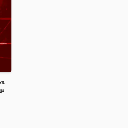
ഷൻ.
ലാ