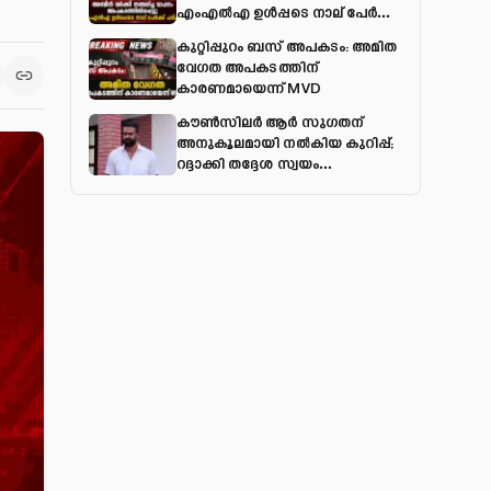
എംഎല്‍എ ഉള്‍പ്പടെ നാല് പേര്‍ക്ക്
പരിക്ക്
കുറ്റിപ്പുറം ബസ് അപകടം: അമിത
വേഗത അപകടത്തിന്
കാരണമായെന്ന് MVD
കൗൺസിലർ ആർ സുഗതന്
അനുകൂലമായി നല്‍കിയ കുറിപ്പ്;
റദ്ദാക്കി തദ്ദേശ സ്വയം
ഭരണവകുപ്പ്