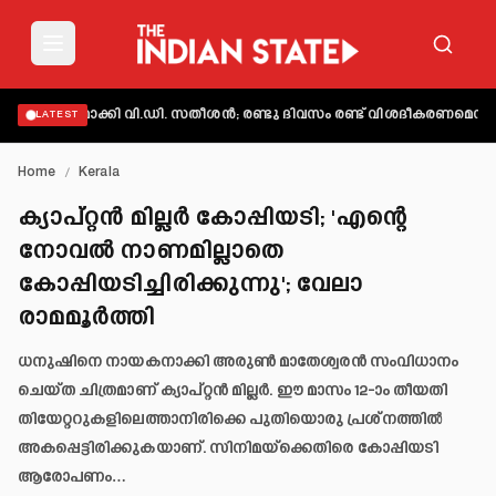
്യക്തമാക്കി വി.ഡി. സതീശൻ; രണ്ടു ദിവസം രണ്ട് വിശദീകരണമെന്ന് ആക
LATEST
Home
/
Kerala
ക്യാപ്റ്റൻ മില്ലർ കോപ്പിയടി; 'എന്റെ
നോവൽ നാണമില്ലാതെ
കോപ്പിയടിച്ചിരിക്കുന്നു'; വേലാ
രാമമൂർത്തി
ധനുഷിനെ നായകനാക്കി അരുൺ മാതേശ്വരൻ സംവിധാനം
ചെയ്ത ചിത്രമാണ് ക്യാപ്റ്റൻ മില്ലർ. ഈ മാസം 12-ാം തീയതി
തിയേറ്ററുകളിലെത്താനിരിക്കെ പുതിയൊരു പ്രശ്നത്തിൽ
അകപ്പെട്ടിരിക്കുകയാണ്. സിനിമയ്ക്കെതിരെ കോപ്പിയടി
ആരോപണം…