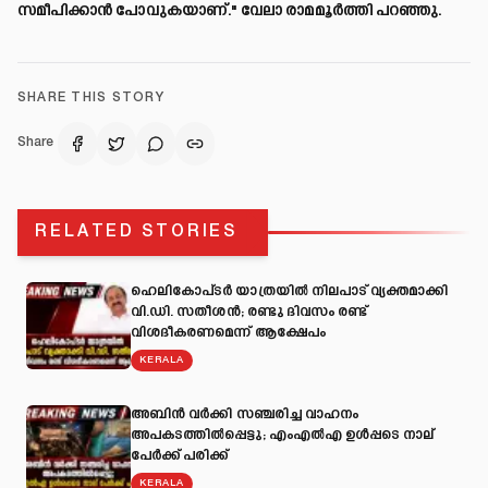
സമീപിക്കാൻ പോവുകയാണ്." വേലാ രാമമൂർത്തി പറഞ്ഞു.
SHARE THIS STORY
Share
RELATED STORIES
ഹെലികോപ്ടർ യാത്രയിൽ നിലപാട് വ്യക്തമാക്കി
വി.ഡി. സതീശൻ; രണ്ടു ദിവസം രണ്ട്
വിശദീകരണമെന്ന് ആക്ഷേപം
KERALA
അബിന്‍ വര്‍ക്കി സഞ്ചരിച്ച വാഹനം
അപകടത്തില്‍പ്പെട്ടു; എംഎല്‍എ ഉള്‍പ്പടെ നാല്
പേര്‍ക്ക് പരിക്ക്
KERALA