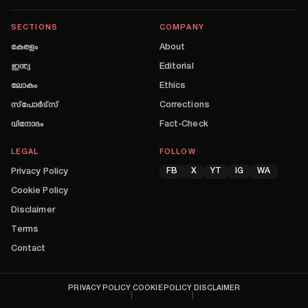
SECTIONS
COMPANY
കേരളം
About
ഇന്ത്യ
Editorial
ലോകം
Ethics
സ്പോർട്സ്
Corrections
വിനോദം
Fact-Check
LEGAL
FOLLOW
Privacy Policy
FB
X
YT
IG
WA
Cookie Policy
Disclaimer
Terms
Contact
PRIVACY POLICY
COOKIE POLICY
DISCLAIMER
|
|