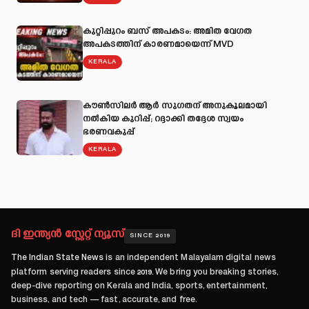
കുറ്റിപ്പുറം ബസ് അപകടം: അമിത വേഗത
അപകടത്തിന് കാരണമായെന്ന് MVD
KERALA
കൗൺസിലർ ആർ സുഗതന് അനുകൂലമായി
നല്‍കിയ കുറിപ്പ്; റദ്ദാക്കി തദ്ദേശ സ്വയം
ഭരണവകുപ്പ്
KERALA
ദി ഇന്ത്യൻ സ്റ്റേറ്റ് ന്യൂസ്
SINCE 2019
The Indian State News
is an independent Malayalam digital news
platform serving readers since
2019
. We bring you breaking stories,
deep-dive reporting on Kerala and India, sports, entertainment,
business, and tech — fast, accurate, and free.