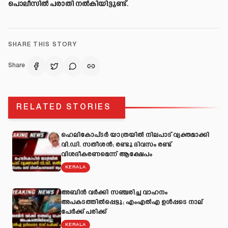
പൊലീസിൽ പരാതി നൽകിയിട്ടുണ്ട്.
SHARE THIS STORY
Share
RELATED STORIES
ഹെലികോപ്ടർ യാത്രയിൽ നിലപാട് വ്യക്തമാക്കി
വി.ഡി. സതീശൻ; രണ്ടു ദിവസം രണ്ട്
വിശദീകരണമെന്ന് ആക്ഷേപം
KERALA
അബിന്‍ വര്‍ക്കി സഞ്ചരിച്ച വാഹനം
അപകടത്തില്‍പ്പെട്ടു; എംഎല്‍എ ഉള്‍പ്പടെ നാല്
പേര്‍ക്ക് പരിക്ക്
KERALA