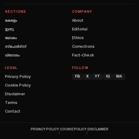
SECTIONS
COMPANY
കേരളം
About
ഇന്ത്യ
Editorial
ലോകം
Ethics
സ്പോർട്സ്
Corrections
വിനോദം
Fact-Check
LEGAL
FOLLOW
Privacy Policy
FB
X
YT
IG
WA
Cookie Policy
Disclaimer
Terms
Contact
PRIVACY POLICY
COOKIE POLICY
DISCLAIMER
|
|