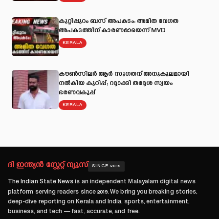
കുറ്റിപ്പുറം ബസ് അപകടം: അമിത വേഗത
അപകടത്തിന് കാരണമായെന്ന് MVD
KERALA
കൗൺസിലർ ആർ സുഗതന് അനുകൂലമായി
നല്‍കിയ കുറിപ്പ്; റദ്ദാക്കി തദ്ദേശ സ്വയം
ഭരണവകുപ്പ്
KERALA
ദി ഇന്ത്യൻ സ്റ്റേറ്റ് ന്യൂസ്
SINCE 2019
The Indian State News
is an independent Malayalam digital news
platform serving readers since
2019
. We bring you breaking stories,
deep-dive reporting on Kerala and India, sports, entertainment,
business, and tech — fast, accurate, and free.