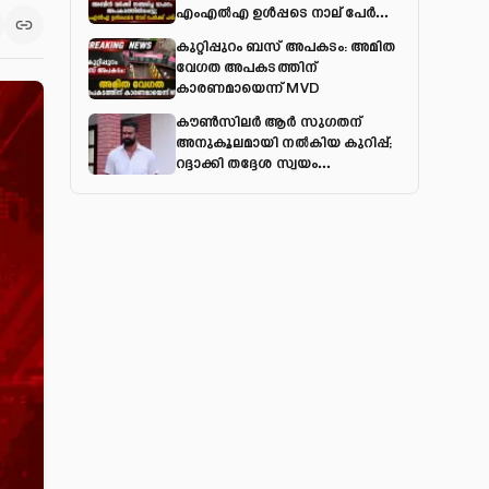
എംഎല്‍എ ഉള്‍പ്പടെ നാല് പേര്‍ക്ക്
പരിക്ക്
കുറ്റിപ്പുറം ബസ് അപകടം: അമിത
വേഗത അപകടത്തിന്
കാരണമായെന്ന് MVD
കൗൺസിലർ ആർ സുഗതന്
അനുകൂലമായി നല്‍കിയ കുറിപ്പ്;
റദ്ദാക്കി തദ്ദേശ സ്വയം
ഭരണവകുപ്പ്