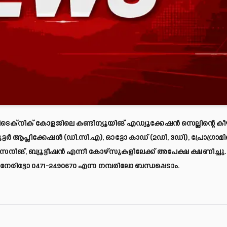
ക്നിക് കോളജിലെ കണ്ടിന്യൂയിങ് എഡ്യൂക്കേഷൻ സെല്ലിന്റെ ക
ടർ ആപ്ലിക്കേഷൻ (ഡി.സി.എ), ഓട്ടോ കാഡ് (2ഡി, 3ഡി), പ്രോഗ്രാമി
ഡിസൈനിങ്, ബ്യൂട്ടീഷൻ എന്നീ കോഴ്സുകളിലേക്ക് അപേക്ഷ ക്ഷണിച്ചു.
രിട്ടോ 0471-2490670 എന്ന നമ്പരിലോ ബന്ധപ്പെടാം.