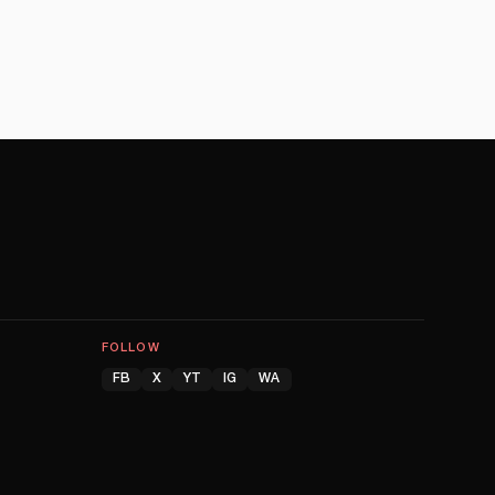
FOLLOW
FB
X
YT
IG
WA