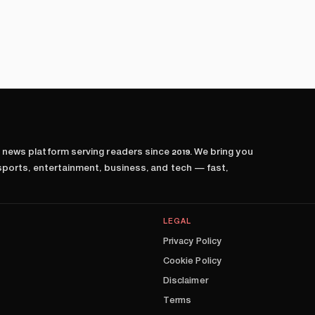
l news platform serving readers since
2019
. We bring you
 sports, entertainment, business, and tech — fast,
LEGAL
Privacy Policy
Cookie Policy
Disclaimer
Terms