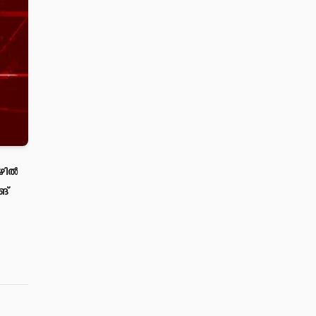
ീഴിൽ
ങ്