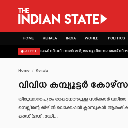
HOME
KERALA
INDIA
WORLD
POLITICS
വ്യക്തമാക്കി വി.ഡി. സതീശൻ; രണ്ടു ദിവസം രണ്ട് വിശദീകരണമെ
LATEST
Home
/
Kerala
വിവിധ കമ്പ്യൂട്ടർ കോഴ്
തിരുവനന്തപുരം കൈമനത്തുള്ള സർക്കാർ വനിതാ 
സെല്ലിന്റെ കീഴിൽ വെക്കേഷൻ ക്ലാസുകൾ ആരംഭിക്കു
കാഡ് (2ഡി, 3ഡി…