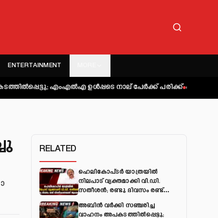
ENTERTAINMENT
MORE
ു; എംഎല്‍എ ഉള്‍പ്പടെ നാല് പേര്‍ക്ക് പരിക്ക്
കുറ്റിപ്പുറം ബസ്
ചു
RELATED
ഹെലികോപ്ടർ യാത്രയിൽ
നിലപാട് വ്യക്തമാക്കി വി.ഡി.
ടോ
സതീശൻ; രണ്ടു ദിവസം രണ്ട്
വിശദീകരണമെന്ന് ആക്ഷേപം
അബിന്‍ വര്‍ക്കി സഞ്ചരിച്ച
വാഹനം അപകടത്തില്‍പ്പെട്ടു;