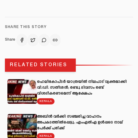
SHARE THIS STORY
Share
RELATED STORIES
ഹെലികോപ്ടർ യാത്രയിൽ നിലപാട് വ്യക്തമാക്കി
വി.ഡി. സതീശൻ; രണ്ടു ദിവസം രണ്ട്
വിശദീകരണമെന്ന് ആക്ഷേപം
KERALA
അബിന്‍ വര്‍ക്കി സഞ്ചരിച്ച വാഹനം
അപകടത്തില്‍പ്പെട്ടു; എംഎല്‍എ ഉള്‍പ്പടെ നാല്
പേര്‍ക്ക് പരിക്ക്
KERALA