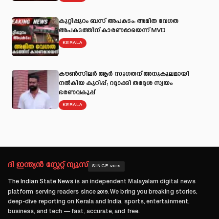
കുറ്റിപ്പുറം ബസ് അപകടം: അമിത വേഗത
അപകടത്തിന് കാരണമായെന്ന് MVD
KERALA
കൗൺസിലർ ആർ സുഗതന് അനുകൂലമായി
നല്‍കിയ കുറിപ്പ്; റദ്ദാക്കി തദ്ദേശ സ്വയം
ഭരണവകുപ്പ്
KERALA
ദി ഇന്ത്യൻ സ്റ്റേറ്റ് ന്യൂസ്
SINCE 2019
The Indian State News
is an independent Malayalam digital news
platform serving readers since
2019
. We bring you breaking stories,
deep-dive reporting on Kerala and India, sports, entertainment,
business, and tech — fast, accurate, and free.