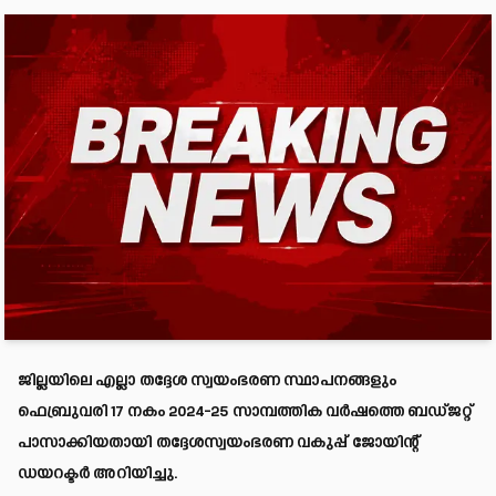
ജില്ലയിലെ എല്ലാ തദ്ദേശ സ്വയംഭരണ സ്ഥാപനങ്ങളും
ഫെബ്രുവരി 17 നകം 2024-25 സാമ്പത്തിക വർഷത്തെ ബഡ്ജറ്റ്
പാസാക്കിയതായി തദ്ദേശസ്വയംഭരണ വകുപ്പ് ജോയിന്റ്
ഡയറക്ടർ അറിയിച്ചു.