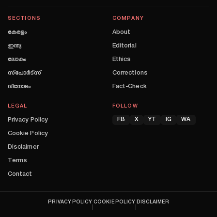
SECTIONS
COMPANY
കേരളം
About
ഇന്ത്യ
Editorial
ലോകം
Ethics
സ്പോർട്സ്
Corrections
വിനോദം
Fact-Check
LEGAL
FOLLOW
Privacy Policy
FB
X
YT
IG
WA
Cookie Policy
Disclaimer
Terms
Contact
PRIVACY POLICY
COOKIE POLICY
DISCLAIMER
|
|