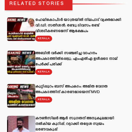
RELATED STORIES
ഹെലികോപ്ടർ യാത്രയിൽ നിലപാട് വ്യക്തമാക്കി
വി.ഡി. സതീശൻ; രണ്ടു ദിവസം രണ്ട്
വിശദീകരണമെന്ന് ആക്ഷേപം
KERALA
അബിന്‍ വര്‍ക്കി സഞ്ചരിച്ച വാഹനം
അപകടത്തില്‍പ്പെട്ടു; എംഎല്‍എ ഉള്‍പ്പടെ നാല്
പേര്‍ക്ക് പരിക്ക്
KERALA
കുറ്റിപ്പുറം ബസ് അപകടം: അമിത വേഗത
അപകടത്തിന് കാരണമായെന്ന് MVD
KERALA
കൗൺസിലർ ആർ സുഗതന് അനുകൂലമായി
നല്‍കിയ കുറിപ്പ്; റദ്ദാക്കി തദ്ദേശ സ്വയം
ഭരണവകുപ്പ്