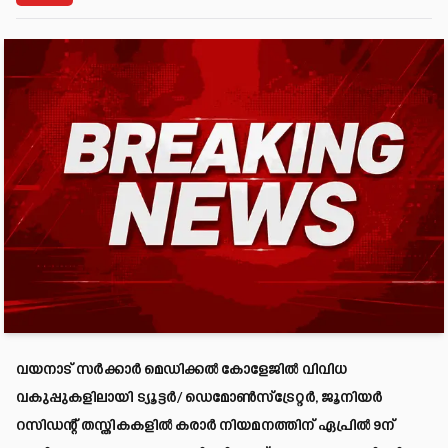
വയനാട് സർക്കാർ മെഡിക്കൽ കോളേജിൽ വിവിധ
വകുപ്പുകളിലായി ട്യൂട്ടർ/ ഡെമോൺസ്ട്രേറ്റർ, ജൂനിയർ
റസിഡന്റ് തസ്തികകളിൽ കരാർ നിയമനത്തിന് ഏപ്രിൽ 9ന്