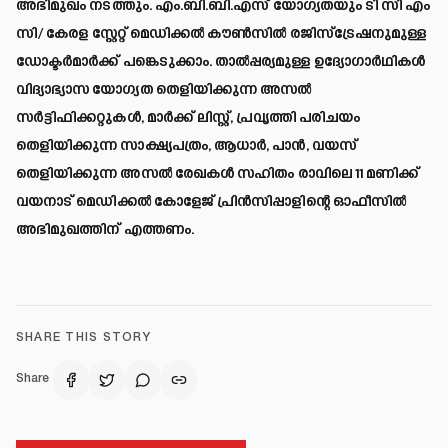
അഭിമുഖം നടത്തും. എം.ബി.ബി.എസ് യോഗ്യതയും ടി സി എം
സി/ കേരള സ്റ്റേറ്റ് മെഡിക്കൽ കൗൺസിൽ രജിസ്ട്രേഷനുമുള്ള
ഡോക്ടർമാർക്ക് പങ്കെടുക്കാം. താൽപ്പര്യമുള്ള ഉദ്യോഗാർഥികൾ
വിദ്യാഭ്യാസ യോഗ്യത തെളിയിക്കുന്ന അസൽ
സർട്ടിഫിക്കറ്റുകൾ, മാർക്ക് ലിസ്റ്റ്, പ്രവൃത്തി പരിചയം
തെളിയിക്കുന്ന സാക്ഷ്യപത്രം, ആധാർ, പാൻ, വയസ്
തെളിയിക്കുന്ന അസൽ രേഖകൾ സഹിതം രാവിലെ 11 മണിക്ക്
വയനാട് മെഡിക്കൽ കോളേജ് പ്രിൻസിപ്പാളിന്റെ ഓഫീസിൽ
അഭിമുഖത്തിന് എത്തണം.
SHARE THIS STORY
Share