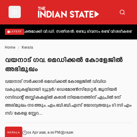
ാട് വ്യക്തമാക്കി വി.ഡി. സതീശൻ; രണ്ടു ദിവസം രണ്ട് വിശദീകരണമെന്ന
LATEST
Home
/
Kerala
വയനാട് ഗവ. മെഡിക്കൽ കോളേജിൽ
അഭിമുഖം
വയനാട് സർക്കാർ മെഡിക്കൽ കോളേജിൽ വിവിധ
വകുപ്പുകളിലായി ട്യൂട്ടർ/ ഡെമോൺസ്ട്രേറ്റർ, ജൂനിയർ
റസിഡന്റ് തസ്തികകളിൽ കരാർ നിയമനത്തിന് ഏപ്രിൽ 9ന്
അഭിമുഖം നടത്തും. എം.ബി.ബി.എസ് യോഗ്യതയും ടി സി എം
സി/ കേരള സ്റ്റേറ…
03 Apr 2025, 8:35 PM
19,291
KERALA