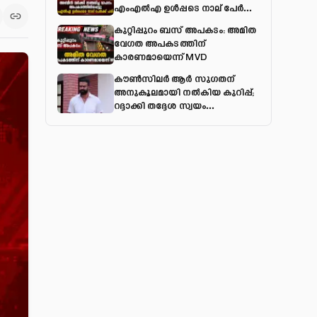
എംഎല്‍എ ഉള്‍പ്പടെ നാല് പേര്‍ക്ക്
പരിക്ക്
കുറ്റിപ്പുറം ബസ് അപകടം: അമിത
വേഗത അപകടത്തിന്
കാരണമായെന്ന് MVD
കൗൺസിലർ ആർ സുഗതന്
അനുകൂലമായി നല്‍കിയ കുറിപ്പ്;
റദ്ദാക്കി തദ്ദേശ സ്വയം
ഭരണവകുപ്പ്