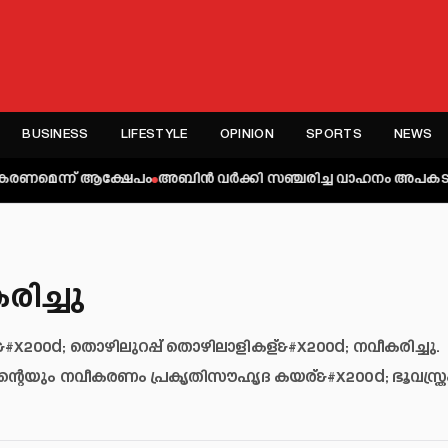
BUSINESS
LIFESTYLE
OPINION
SPORTS
NEWS
് ആക്ഷേപം
അബിന്‍ വര്‍ക്കി സഞ്ചരിച്ച വാഹനം അപകടത്തില്‍പ്പെട്ടു; 
ിച്ചു
#x200d; തൊഴിലുറപ്പ് തൊഴിലാളികള്&#x200d; നവീകരിച്ചു.
ത്തിന്റെയും നവീകരണം പ്രകൃതിസൗഹൃദ കയര്&#x200d; ഭൂവസ്ത്ര