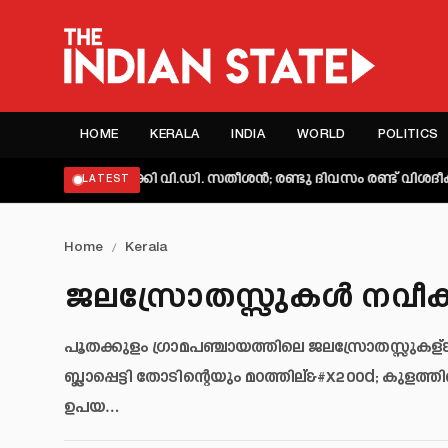
HOME
KERALA
INDIA
WORLD
POLITICS
യക്തമാക്കി വി.ഡി. സതീശൻ; രണ്ടു ദിവസം രണ്ട് വിശദീകരണമെന്ന
LATEST
Home
/
Kerala
ജലസ്രോതസ്സുകള്‍ നവീകര
പൂതക്കുളം ഗ്രാമപഞ്ചായത്തിലെ ജലസ്രോതസ്സുകള്&
ബ്ലാപ്പെട്ടി തോടിന്റെയും മഠത്തില്&#x200d; കുള
ഉപയ…