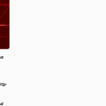
്‍
ത്രം
ഷ്