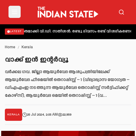
് വ്യക്തമാക്കി വി.ഡി. സതീശൻ; രണ്ടു ദിവസം രണ്ട് വിശദീകരണമെന്ന്
LATEST
Home
/
Kerala
വാക്ക് ഇൻ ഇന്റർവ്യൂ
വർക്കല ഗവ. ജില്ലാ ആയുർവേദ ആശുപത്രിയിലേക്ക്
ആയുർവേദ ഫീമെയിൽ തെറാപ്പിസ്റ്റ് – 1 (വിദ്യാഭ്യാസ യോഗ്യത –
ഡിഎഎംഇ നടത്തുന്ന ആയുർവേദ തെറാപ്പിസ്റ്റ് സർട്ടിഫിക്കറ്റ്
കോഴ്സ്), ആയുർവേദ മെയിൽ തെറാപ്പിസ്റ്റ് – 1 (വ…
25 Jul 2024, 2:05 AM
22,959
KERALA