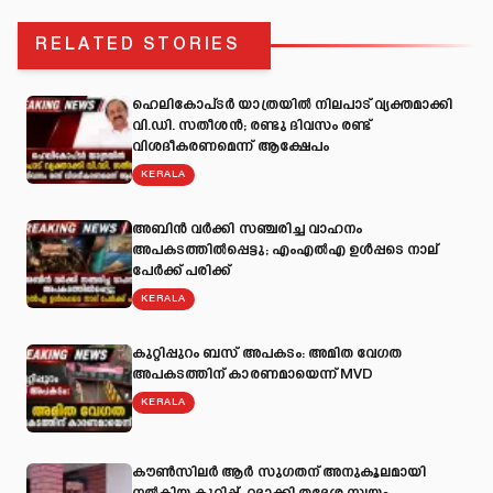
RELATED STORIES
ഹെലികോപ്ടർ യാത്രയിൽ നിലപാട് വ്യക്തമാക്കി
വി.ഡി. സതീശൻ; രണ്ടു ദിവസം രണ്ട്
വിശദീകരണമെന്ന് ആക്ഷേപം
KERALA
അബിന്‍ വര്‍ക്കി സഞ്ചരിച്ച വാഹനം
അപകടത്തില്‍പ്പെട്ടു; എംഎല്‍എ ഉള്‍പ്പടെ നാല്
പേര്‍ക്ക് പരിക്ക്
KERALA
കുറ്റിപ്പുറം ബസ് അപകടം: അമിത വേഗത
അപകടത്തിന് കാരണമായെന്ന് MVD
KERALA
കൗൺസിലർ ആർ സുഗതന് അനുകൂലമായി