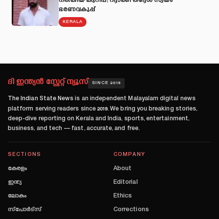
നല്‍കിയ കുറിപ്പ്; റദ്ദാക്കി തദ്ദേശ സ്വയം
ഭരണവകുപ്പ്
KERALA
ദി ഇന്ത്യൻ സ്റ്റേറ്റ് ന്യൂസ്
SINCE 2019
The Indian State News
is an independent Malayalam digital news
platform serving readers since
2019
. We bring you breaking stories,
deep-dive reporting on Kerala and India, sports, entertainment,
business, and tech — fast, accurate, and free.
SECTIONS
COMPANY
കേരളം
About
ഇന്ത്യ
Editorial
ലോകം
Ethics
സ്പോർട്സ്
Corrections