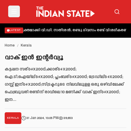
ാട് വ്യക്തമാക്കി വി.ഡി. സതീശൻ; രണ്ടു ദിവസം രണ്ട് വിശദീകരണമെന്ന
LATEST
Home
/
Kerala
വാക് ഇന്‍ ഇന്റര്‍വ്യൂ
കട്ടപ്പന സര്&#x200d;ക്കാര്&#x200d;
ഐ.ടി.ഐയില്&#x200d; പ്ലംബര്&#x200d; ട്രേഡില്&#x200d;
ഗസ്റ്റ് ഇന്&#x200d;സ്ട്രക്ടറുടെ നിലവിലുളള ഒരു ഒഴിവിലേക്ക്
ഫെബ്രുവരി രണ്ടിന് രാവിലെ 10 മണിക്ക് വാക് ഇന്&#x200d;
ഇന…
31 Jan 2024, 10:05 PM
39,653
KERALA