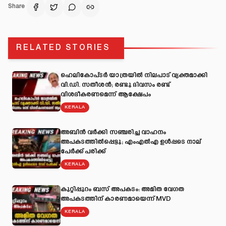
Share
RELATED STORIES
ഹെലികോപ്ടർ യാത്രയിൽ നിലപാട് വ്യക്തമാക്കി
വി.ഡി. സതീശൻ; രണ്ടു ദിവസം രണ്ട്
വിശദീകരണമെന്ന് ആക്ഷേപം
KERALA
അബിന്‍ വര്‍ക്കി സഞ്ചരിച്ച വാഹനം
അപകടത്തില്‍പ്പെട്ടു; എംഎല്‍എ ഉള്‍പ്പടെ നാല്
പേര്‍ക്ക് പരിക്ക്
KERALA
കുറ്റിപ്പുറം ബസ് അപകടം: അമിത വേഗത
അപകടത്തിന് കാരണമായെന്ന് MVD
KERALA