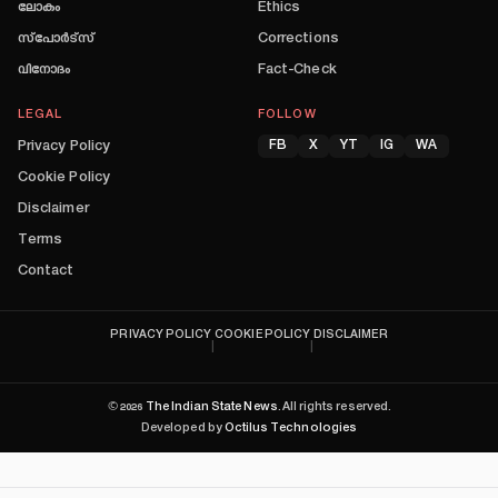
ലോകം
Ethics
സ്പോർട്സ്
Corrections
വിനോദം
Fact-Check
LEGAL
FOLLOW
Privacy Policy
FB
X
YT
IG
WA
Cookie Policy
Disclaimer
Terms
Contact
PRIVACY POLICY
COOKIE POLICY
DISCLAIMER
|
|
©
2026
The Indian State News
. All rights reserved.
Developed by
Octilus Technologies