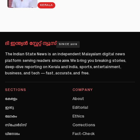
KERALA
ദി ഇന്ത്യൻ സ്റ്റേറ്റ് ന്യൂസ്
SINCE 2019
The Indian State News
is an independent Malayalam digital news
platform serving readers since
2019
. We bring you breaking stories,
deep-dive reporting on Kerala and India, sports, entertainment,
business, and tech — fast, accurate, and free.
SECTIONS
COMPANY
കേരളം
About
ഇന്ത്യ
Editorial
ലോകം
Ethics
സ്പോർട്സ്
Corrections
വിനോദം
Fact-Check