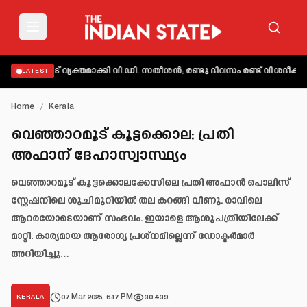
ിലപാട് വ്യക്തമാക്കി വി.ഡി. സതീശൻ; രണ്ടു ദിവസം രണ്ട് വിശദീകരണമ
LATEST
Home
/
Kerala
വെഞ്ഞാറമൂട് കൂട്ടക്കൊല; പ്രതി
അഫാന് ദേഹാസ്വാസ്ഥ്യം
വെഞ്ഞാറമൂട് കൂട്ടക്കൊലക്കേസിലെ പ്രതി അഫാൻ പൊലീസ്
സ്റ്റേഷനിലെ ശുചിമുറിയിൽ തല കറങ്ങി വീണു. രാവിലെ
ആറരയോടെയാണ് സംഭവം. ഇയാളെ ആശുപത്രിയിലേക്ക്
മാറ്റി. കാര്യമായ ആരോഗ്യ പ്രശ്നമില്ലെന്ന് ഡോക്ടർമാർ
അറിയിച്ചു…
07 Mar 2025, 6:17 PM
30,439
KERALA