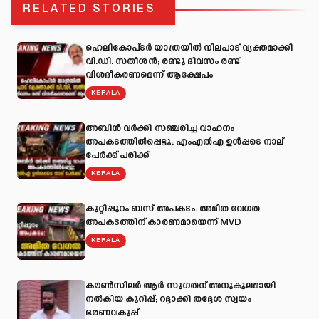
RELATED STORIES
ഹെലികോപ്ടർ യാത്രയിൽ നിലപാട് വ്യക്തമാക്കി
വി.ഡി. സതീശൻ; രണ്ടു ദിവസം രണ്ട്
വിശദീകരണമെന്ന് ആക്ഷേപം
KERALA
അബിന്‍ വര്‍ക്കി സഞ്ചരിച്ച വാഹനം
അപകടത്തില്‍പ്പെട്ടു; എംഎല്‍എ ഉള്‍പ്പടെ നാല്
പേര്‍ക്ക് പരിക്ക്
KERALA
കുറ്റിപ്പുറം ബസ് അപകടം: അമിത വേഗത
അപകടത്തിന് കാരണമായെന്ന് MVD
KERALA
കൗൺസിലർ ആർ സുഗതന് അനുകൂലമായി
നല്‍കിയ കുറിപ്പ്; റദ്ദാക്കി തദ്ദേശ സ്വയം
ഭരണവകുപ്പ്