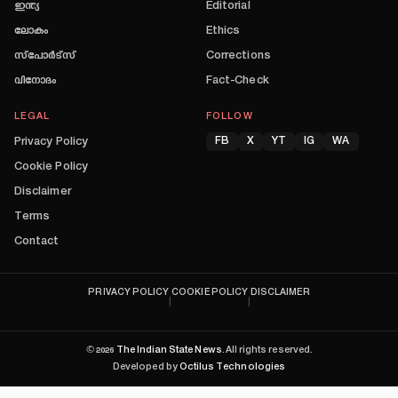
ഇന്ത്യ
Editorial
ലോകം
Ethics
സ്പോർട്സ്
Corrections
വിനോദം
Fact-Check
LEGAL
FOLLOW
Privacy Policy
FB
X
YT
IG
WA
Cookie Policy
Disclaimer
Terms
Contact
PRIVACY POLICY
COOKIE POLICY
DISCLAIMER
|
|
©
2026
The Indian State News
. All rights reserved.
Developed by
Octilus Technologies