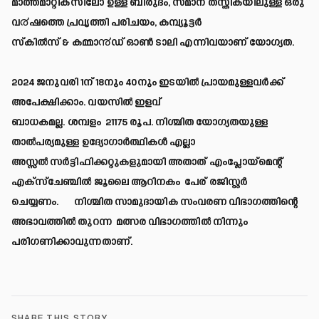
മാത്തമാറ്റിക്സിലോ ഉള്ള ബിരുദം, സമാന തസ്തികയിലുള്ള ഒരു
വ൪ഷത്തെ പ്രവൃത്തി പരിചയം, കമ്പ്യൂട്ടർ
സ്കിൽസ് & കമ്മാ൯ഡ് ഓൺ ടാലി എന്നിവയാണ് യോഗ്യത.
2024 ജനുവരി 1ന് 18നും 40നും ഇടയിൽ പ്രായമുള്ളവർക്ക്
അപേക്ഷിക്കാം. വയസിൽ ഇളവ്
ബാധകമല്ല. ശമ്പളം 21175 രൂപ. നിശ്ചിത യോഗ്യതയുള്ള
താൽപര്യമുള്ള ഉദ്യോഗാർത്ഥികൾ എല്ലാ
അസ്സൽ സർട്ടിഫിക്കറ്റുകളുമായി അതാത് എംപ്ലോയ്മെന്റ്
എക്സ്ചേഞ്ചിൽ ജൂലൈ ആറിനകം പേര് രജിസ്റ്റർ
ചെയ്യണം. നിശ്ചിത സാമുദായിക സംവരണ വിഭാഗത്തിന്റെ
അഭാവത്തിൽ തുറന്ന മത്സര വിഭാഗത്തിൽ നിന്നും
പരിഗണിക്കാവുന്നതാണ്.