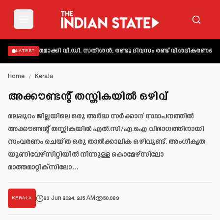
് വ്യക്തമാക്കി വി.ഡി. സതീശൻ; രണ്ടു ദിവസം രണ്ട് വിശദീകരണമെന്ന്
LATEST
Home
/
Kerala
അക്കൗണ്ടന്റ് തസ്തികയിൽ ഒഴിവ്
മലപ്പുറം ജില്ലയിലെ ഒരു അർദ്ധ സർക്കാ൪ സ്ഥാപനത്തിൽ
അക്കൗണ്ടന്റ് തസ്തികയിൽ എൽ.സി/എ.ഐ വിഭാഗത്തിനായി
സംവരണം ചെയ്ത ഒരു താൽക്കാലിക ഒഴിവുണ്ട്. അംഗീകൃത
യൂണിവേഴ്സിറ്റിയിൽ നിന്നുള്ള കൊമേഴ്സിലോ
മാത്തമാറ്റിക്സിലോ…
23 Jun 2024, 2:15 AM
50,089
KERALA