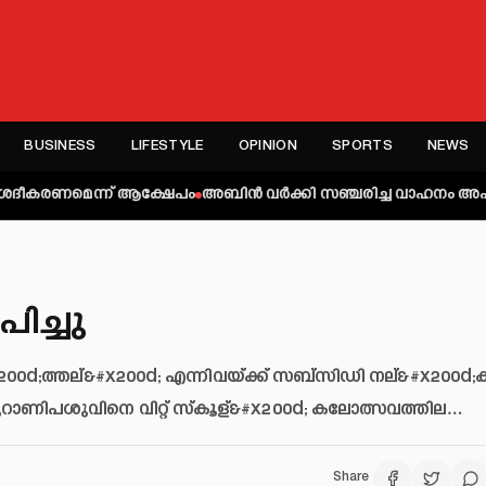
BUSINESS
LIFESTYLE
OPINION
SPORTS
NEWS
ന് ആക്ഷേപം
അബിന്‍ വര്‍ക്കി സഞ്ചരിച്ച വാഹനം അപകടത്തില്‍പ്പെട്ടു;
ിച്ചു
&#x200d;ത്തല്&#x200d; എന്നിവയ്ക്ക് സബ്‌സിഡി നല്&#x200d;
്ചുറാണിപശുവിനെ വിറ്റ് സ്‌കൂള്&#x200d; കലോത്സവത്തില…
Share