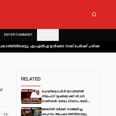
ENTERTAINMENT
MORE
 എംഎല്‍എ ഉള്‍പ്പടെ നാല് പേര്‍ക്ക് പരിക്ക്
കുറ്റിപ്പുറം ബസ് അ
RELATED
കി
ഹെലികോപ്ടർ യാത്രയിൽ
നിലപാട് വ്യക്തമാക്കി വി.ഡി.
സതീശൻ; രണ്ടു ദിവസം രണ്ട്
വിശദീകരണമെന്ന് ആക്ഷേപം
അബിന്‍ വര്‍ക്കി സഞ്ചരിച്ച
വാഹനം അപകടത്തില്‍പ്പെട്ടു;