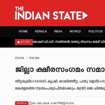
HOME
KERALA
INDIA
WORLD
POLITICS
്യക്തമാക്കി വി.ഡി. സതീശൻ; രണ്ടു ദിവസം രണ്ട് വിശദീകരണമെന്
LATEST
Home
/
Kerala
ജില്ലാ ക്ഷീരസംഗമം സമാപ
തീറ്റപ്പുല്&#x200d; കൃഷി, കാലിത്തീറ്റ, പശു വളര്
കേരളത്തെ സ്വയംപര്യാപ്തമാക്കും: മന്ത്രി ജെ ചിഞ
28 Jan 2024, 5:40 PM
10,138
KERALA