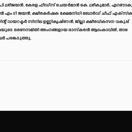
 കെ പി ശ്രീജയന്‍, കേരള ഫീഡ്‌സ് ചെയര്‍മാന്‍ കെ. ശ്രീകുമാര്‍, എറണാക
ം ടി ജയന്‍, ക്ഷീരകര്‍ഷക ക്ഷേമനിധി ബോര്‍ഡ് ചീഫ് എക്‌സിക്യൂട
റ് ഡയറക്ടര്‍ സിനില ഉണ്ണികൃഷ്ണന്‍, ജില്ലാ ക്ഷീരവികസന വകുപ്പ്
ല്‍മയുടെ ഭരണസമിതി അംഗങ്ങളായ ഭാസ്‌കരന്‍ ആദംകാവില്‍, താര
്‍ പങ്കെടുത്തു.