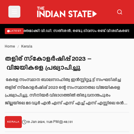
ട് വ്യക്തമാക്കി വി.ഡി. സതീശൻ; രണ്ടു ദിവസം രണ്ട് വിശദീകരണമെന്ന്
LATEST
Home
/
Kerala
തളിര് സ്‌കോളർഷിപ്പ് 2023 –
വിജയികളെ പ്രഖ്യാപിച്ചു
കേരള സംസ്ഥാന ബാലസാഹിത്യ ഇൻസ്റ്റിറ്റ്യൂട്ട് സംഘടിപ്പിച്ച
തളിര് സ്‌കോളർഷിപ്പ് 2023 ന്റെ സംസ്ഥാനതല വിജയികളെ
പ്രഖ്യാപിച്ചു. സീനിയർ വിഭാഗത്തിൽ തിരുവനന്തപുരം
ജില്ലയിലെ മടവൂർ എൻ എസ് എസ് എച്ച് എസ് എസ്സിലെ ഒൻ…
19 Jan 2024, 11:25 PM
48,131
KERALA