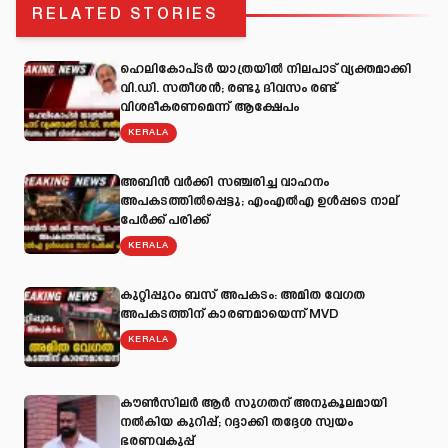
RELATED STORIES
ഹെലികോപ്ടർ യാത്രയിൽ നിലപാട് വ്യക്തമാക്കി
വി.ഡി. സതീശൻ; രണ്ടു ദിവസം രണ്ട്
വിശദീകരണമെന്ന് ആക്ഷേപം
KERALA
അബിന്‍ വര്‍ക്കി സഞ്ചരിച്ച വാഹനം
അപകടത്തില്‍പ്പെട്ടു; എംഎല്‍എ ഉള്‍പ്പടെ നാല്
പേര്‍ക്ക് പരിക്ക്
KERALA
കുറ്റിപ്പുറം ബസ് അപകടം: അമിത വേഗത
അപകടത്തിന് കാരണമായെന്ന് MVD
KERALA
കൗൺസിലർ ആർ സുഗതന് അനുകൂലമായി
നല്‍കിയ കുറിപ്പ്; റദ്ദാക്കി തദ്ദേശ സ്വയം
ഭരണവകുപ്പ്