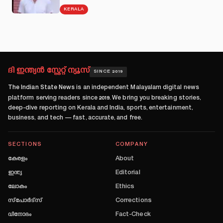
KERALA
ദി ഇന്ത്യൻ സ്റ്റേറ്റ് ന്യൂസ്
SINCE 2019
The Indian State News
is an independent Malayalam digital news
platform serving readers since
2019
. We bring you breaking stories,
deep-dive reporting on Kerala and India, sports, entertainment,
business, and tech — fast, accurate, and free.
SECTIONS
COMPANY
കേരളം
About
ഇന്ത്യ
Editorial
ലോകം
Ethics
സ്പോർട്സ്
Corrections
വിനോദം
Fact-Check