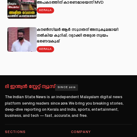
അപകടത്തിന് കാരണമായെന്ന് MVD
KERALA
കൗൺസിലർ ആർ സുഗതന് അനുകൂലമായി
നല്‍കിയ കുറിപ്പ്; റദ്ദാക്കി തദ്ദേശ സ്വയം
ഭരണവകുപ്പ്
KERALA
ദി ഇന്ത്യൻ സ്റ്റേറ്റ് ന്യൂസ്
SINCE 2019
The Indian State News
is an independent Malayalam digital news
platform serving readers since
2019
. We bring you breaking stories,
deep-dive reporting on Kerala and India, sports, entertainment,
business, and tech — fast, accurate, and free.
SECTIONS
COMPANY