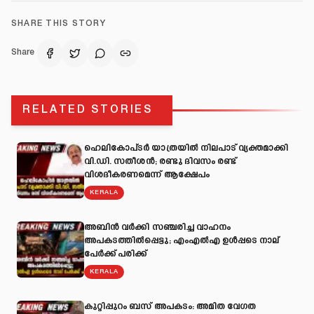
SHARE THIS STORY
Share
RELATED STORIES
ഹെലികോപ്ടർ യാത്രയിൽ നിലപാട് വ്യക്തമാക്കി
വി.ഡി. സതീശൻ; രണ്ടു ദിവസം രണ്ട്
വിശദീകരണമെന്ന് ആക്ഷേപം
KERALA
അബിന്‍ വര്‍ക്കി സഞ്ചരിച്ച വാഹനം
അപകടത്തില്‍പ്പെട്ടു; എംഎല്‍എ ഉള്‍പ്പടെ നാല്
പേര്‍ക്ക് പരിക്ക്
KERALA
കുറ്റിപ്പുറം ബസ് അപകടം: അമിത വേഗത