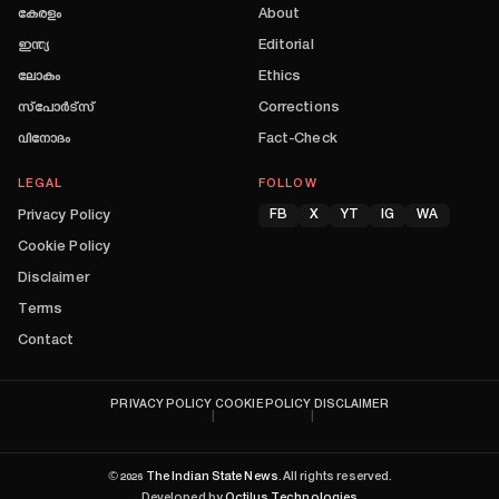
കേരളം
About
ഇന്ത്യ
Editorial
ലോകം
Ethics
സ്പോർട്സ്
Corrections
വിനോദം
Fact-Check
LEGAL
FOLLOW
Privacy Policy
FB
X
YT
IG
WA
Cookie Policy
Disclaimer
Terms
Contact
PRIVACY POLICY
COOKIE POLICY
DISCLAIMER
|
|
©
2026
The Indian State News
. All rights reserved.
Developed by
Octilus Technologies