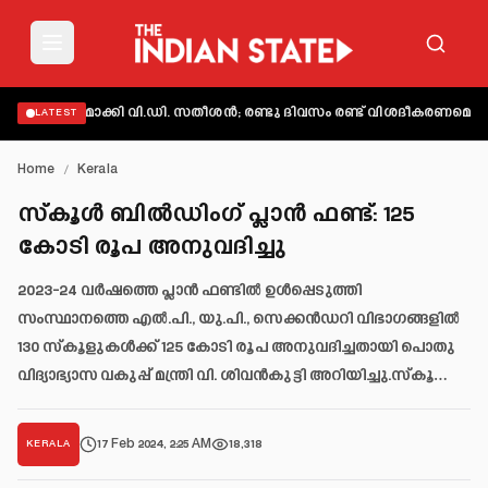
വ്യക്തമാക്കി വി.ഡി. സതീശൻ; രണ്ടു ദിവസം രണ്ട് വിശദീകരണമെന്ന് ആ
LATEST
Home
/
Kerala
സ്‌കൂൾ ബിൽഡിംഗ് പ്ലാൻ ഫണ്ട്: 125
കോടി രൂപ അനുവദിച്ചു
2023-24 വർഷത്തെ പ്ലാൻ ഫണ്ടിൽ ഉൾപ്പെടുത്തി
സംസ്ഥാനത്തെ എൽ.പി., യു.പി., സെക്കൻഡറി വിഭാഗങ്ങളിൽ
130 സ്‌കൂളുകൾക്ക് 125 കോടി രൂപ അനുവദിച്ചതായി പൊതു
വിദ്യാഭ്യാസ വകുപ്പ് മന്ത്രി വി. ശിവൻകുട്ടി അറിയിച്ചു.സ്‌കൂ…
17 Feb 2024, 2:25 AM
18,318
KERALA