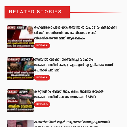
RELATED STORIES
ഹെലികോപ്ടർ യാത്രയിൽ നിലപാട് വ്യക്തമാക്കി
വി.ഡി. സതീശൻ; രണ്ടു ദിവസം രണ്ട്
വിശദീകരണമെന്ന് ആക്ഷേപം
KERALA
അബിന്‍ വര്‍ക്കി സഞ്ചരിച്ച വാഹനം
അപകടത്തില്‍പ്പെട്ടു; എംഎല്‍എ ഉള്‍പ്പടെ നാല്
പേര്‍ക്ക് പരിക്ക്
KERALA
കുറ്റിപ്പുറം ബസ് അപകടം: അമിത വേഗത
അപകടത്തിന് കാരണമായെന്ന് MVD
KERALA
കൗൺസിലർ ആർ സുഗതന് അനുകൂലമായി