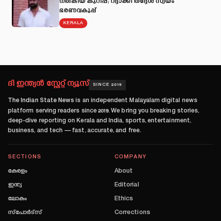
നല്‍കിയ കുറിപ്പ്; റദ്ദാക്കി തദ്ദേശ സ്വയം
ഭരണവകുപ്പ്
KERALA
ദി ഇന്ത്യൻ സ്റ്റേറ്റ് ന്യൂസ്
SINCE 2019
The Indian State News
is an independent Malayalam digital news
platform serving readers since
2019
. We bring you breaking stories,
deep-dive reporting on Kerala and India, sports, entertainment,
business, and tech — fast, accurate, and free.
SECTIONS
COMPANY
കേരളം
About
ഇന്ത്യ
Editorial
ലോകം
Ethics
സ്പോർട്സ്
Corrections