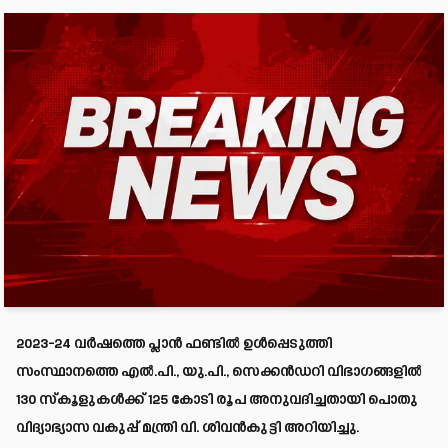
2023-24 വർഷത്തെ പ്ലാൻ ഫണ്ടിൽ ഉൾപ്പെടുത്തി
സംസ്ഥാനത്തെ എൽ.പി., യു.പി., സെക്കൻഡറി വിഭാഗങ്ങളിൽ
130 സ്‌കൂളുകൾക്ക് 125 കോടി രൂപ അനുവദിച്ചതായി പൊതു
വിദ്യാഭ്യാസ വകുപ്പ് മന്ത്രി വി. ശിവൻകുട്ടി അറിയിച്ചു.