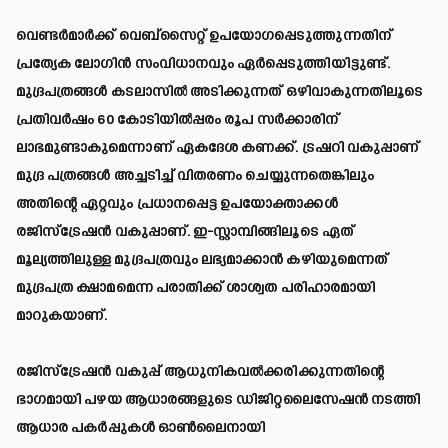
വെണ്ടർമാർക്ക് വെബ്‌സൈറ്റ് ഉപയോഗപ്പെടുത്തുന്നതിന്
പ്രത്യേക ലോഗിൻ സംവിധാനവും ഏർപ്പെടുത്തിയിട്ടുണ്ട്.
മുദ്രപത്രങ്ങൾ കടലാസിൽ അടിക്കുന്നത് ഒഴിവാകുന്നതിലൂടെ
പ്രതിവർഷം 60 കോടിയിൽപ്പരം രൂപ സർക്കാരിന്
ലാഭമുണ്ടാകുമെന്നാണ് ഏകദേശ കണക്ക്. ട്രഷറി വകുപ്പാണ്
മുദ്ര പത്രങ്ങൾ അച്ചടിച്ച് വിതരണം ചെയ്യുന്നതെങ്കിലും
അതിന്റെ ഏറ്റവും പ്രധാനപ്പെട്ട ഉപയോക്താക്കൾ
രജിസ്‌ട്രേഷൻ വകുപ്പാണ്. ഇ-സ്റ്റാമ്പിങ്ങിലൂടെ ഏത്
മൂല്യത്തിലുള്ള മുദ്രപത്രവും ലഭ്യമാക്കാൻ കഴിയുമെന്നത്
മുദ്രപത്ര ക്ഷാമമെന്ന പരാതിക്ക് ശാശ്വത പരിഹാരമായി
മാറുകയാണ്.
രജിസ്‌ട്രേഷൻ വകുപ്പ് ആധുനികവൽക്കരിക്കുന്നതിന്റെ
ഭാഗമായി പഴയ ആധാരങ്ങളുടെ ഡിജിറ്റലൈസേഷൻ നടത്തി
ആധാര പകർപ്പുകൾ ഓൺലൈനായി