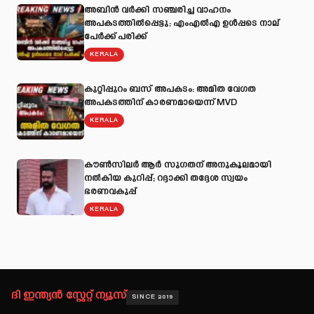
അബിന്‍ വര്‍ക്കി സഞ്ചരിച്ച വാഹനം
അപകടത്തില്‍പ്പെട്ടു; എംഎല്‍എ ഉള്‍പ്പടെ നാല്
പേര്‍ക്ക് പരിക്ക്
KERALA
കുറ്റിപ്പുറം ബസ് അപകടം: അമിത വേഗത
അപകടത്തിന് കാരണമായെന്ന് MVD
KERALA
കൗൺസിലർ ആർ സുഗതന് അനുകൂലമായി
നല്‍കിയ കുറിപ്പ്; റദ്ദാക്കി തദ്ദേശ സ്വയം
ഭരണവകുപ്പ്
KERALA
ദി ഇന്ത്യൻ സ്റ്റേറ്റ് ന്യൂസ്
SINCE 2019