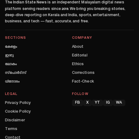
The Indian State News
is an independent Malayalam digital news
platform serving readers since
2019
. We bring you breaking stories,
deep-dive reporting on Kerala and India, sports, entertainment,
business, and tech — fast, accurate, and free.
SECTIONS
COMPANY
കേരളം
About
ഇന്ത്യ
Editorial
ലോകം
Ethics
സ്പോർട്സ്
Corrections
വിനോദം
Fact-Check
LEGAL
FOLLOW
Privacy Policy
FB
X
YT
IG
WA
Cookie Policy
Disclaimer
Terms
Contact