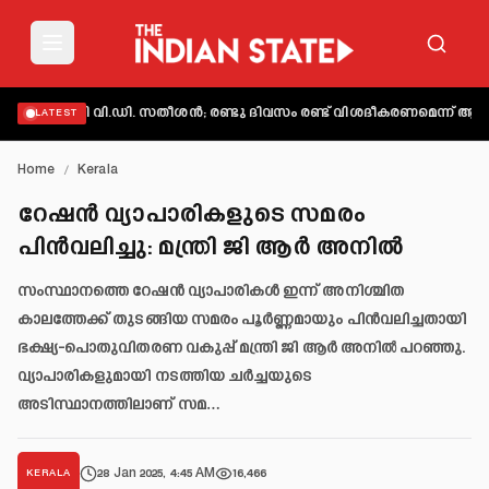
തമാക്കി വി.ഡി. സതീശൻ; രണ്ടു ദിവസം രണ്ട് വിശദീകരണമെന്ന് ആക്ഷേപ
LATEST
Home
/
Kerala
റേഷൻ വ്യാപാരികളുടെ സമരം
പിൻവലിച്ചു: മന്ത്രി ജി ആർ അനിൽ
സംസ്ഥാനത്തെ റേഷൻ വ്യാപാരികൾ ഇന്ന് അനിശ്ചിത
കാലത്തേക്ക് തുടങ്ങിയ സമരം പൂർണ്ണമായും പിൻവലിച്ചതായി
ഭക്ഷ്യ-പൊതുവിതരണ വകുപ്പ് മന്ത്രി ജി ആർ അനിൽ പറഞ്ഞു.
വ്യാപാരികളുമായി നടത്തിയ ചർച്ചയുടെ
അടിസ്ഥാനത്തിലാണ് സമ…
28 Jan 2025, 4:45 AM
16,466
KERALA