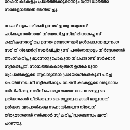
റേഷൻ കടകളും പ്രവർത്തിക്കുമെന്നും മന്ത്രി വാർത്താ
സമ്മേളനത്തിൽ അറിയിച്ചു.
റേഷൻ വ്യാപാരികൾ ഉന്നയിച്ച ആവശ്യങ്ങൾ
പഠിക്കുന്നതിനായി നിയോഗിച്ച സിവിൽ സപ്ലൈസ്
കമ്മീഷണറേറ്റിലെ ഉന്നത ഉദ്യോഗസ്ഥർ ഉൾപ്പെടുന്ന മൂന്നംഗ
സമിതി റിപ്പോർട്ട് സമർപ്പിച്ചിട്ടുണ്ട്. പതിനെട്ടോളം നിർദ്ദേശങ്ങൾ
അംഗീകരിച്ചു മുന്നോട്ടുപോകുന്ന നിലപാടാണ് സർക്കാർ
സ്വീകരിച്ചത്. സാമ്പത്തികകാര്യങ്ങൾ ഉൾപ്പെടുന്ന
വ്യാപാരികളുടെ ആവശ്യങ്ങൾ പ്രായോഗികതകൂടി ചർച്ച
ചെയ്ത് നടപടി സ്വീകരിക്കും. റേഷൻ കടകളുടെ വരുമാനം
വർധിപ്പിക്കുന്നതിന് പൊതുമേഖലാസ്ഥാപനങ്ങളുടെ
ഉൽപ്പനങ്ങൾ വിൽക്കുന്ന കെ സ്റ്റോറുകളായി മാറ്റുന്നത്
ഉൾപ്പടെ വ്യാപാരികളെ സഹായിക്കുന്ന നിരവധി
തീരുമാനങ്ങൾ സർക്കാർ സ്വീകരിച്ചിട്ടുണ്ടെന്നും മന്ത്രി
പറഞ്ഞു.