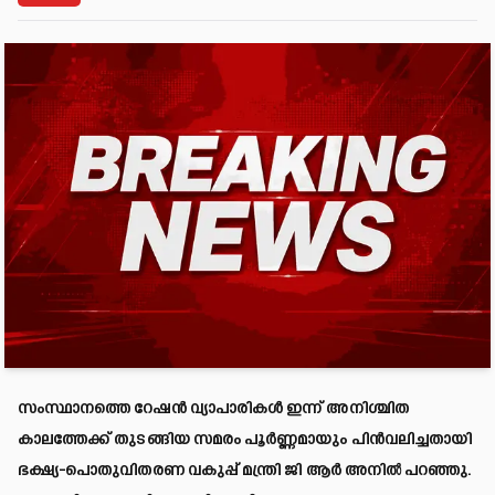
സംസ്ഥാനത്തെ റേഷൻ വ്യാപാരികൾ ഇന്ന് അനിശ്ചിത
കാലത്തേക്ക് തുടങ്ങിയ സമരം പൂർണ്ണമായും പിൻവലിച്ചതായി
ഭക്ഷ്യ-പൊതുവിതരണ വകുപ്പ് മന്ത്രി ജി ആർ അനിൽ പറഞ്ഞു.