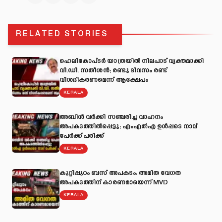
RELATED STORIES
ഹെലികോപ്ടർ യാത്രയിൽ നിലപാട് വ്യക്തമാക്കി
വി.ഡി. സതീശൻ; രണ്ടു ദിവസം രണ്ട്
വിശദീകരണമെന്ന് ആക്ഷേപം
KERALA
അബിന്‍ വര്‍ക്കി സഞ്ചരിച്ച വാഹനം
അപകടത്തില്‍പ്പെട്ടു; എംഎല്‍എ ഉള്‍പ്പടെ നാല്
പേര്‍ക്ക് പരിക്ക്
KERALA
കുറ്റിപ്പുറം ബസ് അപകടം: അമിത വേഗത
അപകടത്തിന് കാരണമായെന്ന് MVD
KERALA