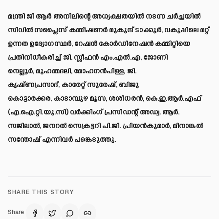
മന്ത്രി ജി ആർ അനിലിന്റെ അധ്യക്ഷതയിൽ നടന്ന ചർച്ചയിൽ
സിവിൽ സപ്ലൈസ് കമ്മീഷണർ മുകുന്ദ് ടാക്കൂർ, വകുപ്പിലെ മറ്റ്
ഉന്നത ഉദ്യോഗസ്ഥർ, റേഷൻ കോർഡിനേഷൻ കമ്മിറ്റിയെ
പ്രതിനിധീകരിച്ച് ജി. സ്റ്റീഫൻ എം.എൽ.എ, ജോണി
നെല്ലൂർ, മുഹമ്മദലി, മോഹനൻപിള്ള, ജി.
കൃഷ്ണപ്രസാദ്, കാരേറ്റ് സുരേഷ്, ബിജു
കൊട്ടാരക്കര, കാടാമ്പുഴ മൂസ, ശശിധരൻ, കെ.ഇ.ആർ.എഫ്
(എ.ഐ.റ്റി.യു.സി) വർക്കിംഗ് പ്രസിഡന്റ് അഡ്വ. ആർ.
സജിലാൽ, ജനറൽ സെക്രട്ടറി പി.ജി. പ്രിയൻകുമാർ, മീനാങ്കൽ
സന്തോഷ് എന്നിവർ പങ്കെടുത്തു.
SHARE THIS STORY
Share