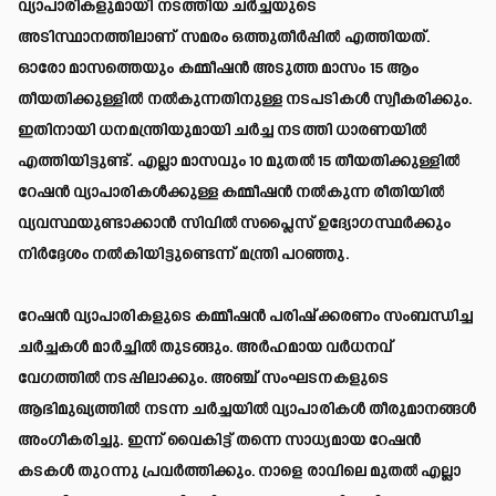
വ്യാപാരികളുമായി നടത്തിയ ചർച്ചയുടെ
അടിസ്ഥാനത്തിലാണ് സമരം ഒത്തുതീർപ്പിൽ എത്തിയത്.
ഓരോ മാസത്തെയും കമ്മീഷൻ അടുത്ത മാസം 15 ആം
തീയതിക്കുള്ളിൽ നൽകുന്നതിനുള്ള നടപടികൾ സ്വീകരിക്കും.
ഇതിനായി ധനമന്ത്രിയുമായി ചർച്ച നടത്തി ധാരണയിൽ
എത്തിയിട്ടുണ്ട്. എല്ലാ മാസവും 10 മുതൽ 15 തീയതിക്കുള്ളിൽ
റേഷൻ വ്യാപാരികൾക്കുള്ള കമ്മീഷൻ നൽകുന്ന രീതിയിൽ
വ്യവസ്ഥയുണ്ടാക്കാൻ സിവിൽ സപ്ലൈസ് ഉദ്യോഗസ്ഥർക്കും
നിർദ്ദേശം നൽകിയിട്ടുണ്ടെന്ന് മന്ത്രി പറഞ്ഞു.
റേഷൻ വ്യാപാരികളുടെ കമ്മീഷൻ പരിഷ്‌ക്കരണം സംബന്ധിച്ച
ചർച്ചകൾ മാർച്ചിൽ തുടങ്ങും. അർഹമായ വർധനവ്
വേഗത്തിൽ നടപ്പിലാക്കും. അഞ്ച് സംഘടനകളുടെ
ആഭിമുഖ്യത്തിൽ നടന്ന ചർച്ചയിൽ വ്യാപാരികൾ തീരുമാനങ്ങൾ
അംഗീകരിച്ചു. ഇന്ന് വൈകിട്ട് തന്നെ സാധ്യമായ റേഷൻ
കടകൾ തുറന്നു പ്രവർത്തിക്കും. നാളെ രാവിലെ മുതൽ എല്ലാ