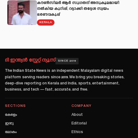
കൗൺസിലർ ആർ സുഗതന് അനുകൂലമായി
നല്‍കിയ കുറിപ്പ്; റദ്ദാക്കി തദ്ദേശ സ്വയം
ഭരണവകുപ്പ്
KERALA
ദി ഇന്ത്യൻ സ്റ്റേറ്റ് ന്യൂസ്
SINCE 2019
The Indian State News
is an independent Malayalam digital news
platform serving readers since
2019
. We bring you breaking stories,
deep-dive reporting on Kerala and India, sports, entertainment,
business, and tech — fast, accurate, and free.
SECTIONS
COMPANY
കേരളം
About
ഇന്ത്യ
Editorial
ലോകം
Ethics