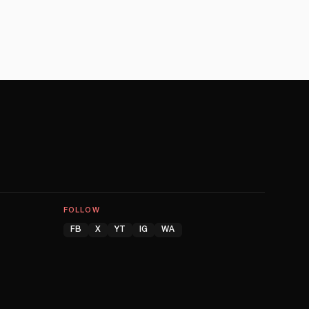
FOLLOW
FB
X
YT
IG
WA