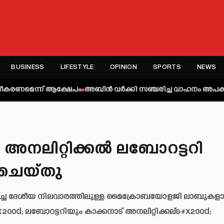
BUSINESS
LIFESTYLE
OPINION
SPORTS
NEWS
ന് ആക്ഷേപം
അബിന്‍ വര്‍ക്കി സഞ്ചരിച്ച വാഹനം അപകടത്തില്‍പ്പെട്ടു;
അനലിറ്റിക്കല്‍ ലബോറട്ടറി
ം ചെയ്തു
രിച്ച ദേശീയ നിലവാരത്തിലുള്ള മൈക്രോബയോളജി ലാബുകള
200d; ലബോറട്ടറിയും കാക്കനാട് അനലിറ്റിക്കല്&#x200d;