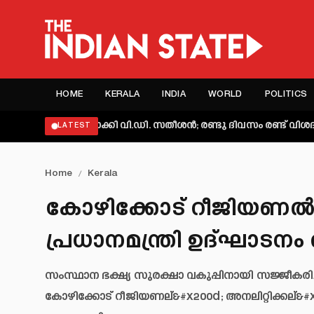
HOME
KERALA
INDIA
WORLD
POLITICS
്യക്തമാക്കി വി.ഡി. സതീശൻ; രണ്ടു ദിവസം രണ്ട് വിശദീകരണമെന്
LATEST
Home
/
Kerala
കോഴിക്കോട് റീജിയണല്‍ 
പ്രധാനമന്ത്രി ഉദ്ഘാടന
സംസ്ഥാന ഭക്ഷ്യ സുരക്ഷാ വകുപ്പിനായി സജ്ജീക
കോഴിക്കോട് റീജിയണല്&#x200d; അനലിറ്റിക്കല്&#x