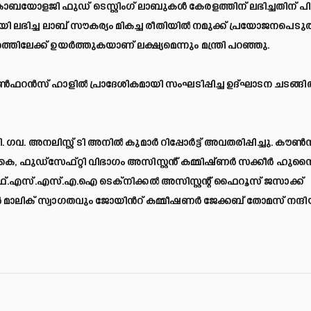
്രോബയോളജി ഫുഡ് ടെസ്റ്റിംഗ് ലാബുകൾ കേരളത്തിന് ലഭിച്ചതിന് പി
യി ലഭിച്ച ലാബ് സൗകര്യം മികച്ച രീതിയിൽ നമുക്ക് പ്രയോജനപെടു
ക്ക് ഉയർത്തുകയാണ് ലക്ഷ്യമെന്നും മന്ത്രി പറഞ്ഞു.
ഫറൻസ് ഹാളിൽ പ്രാദേശികമായി സംഘടിപ്പിച്ച ഉദ്ഘാടന ചടങ്ങി
. ഗവ. അനലിസ്റ്റ് ടി അനിൽ കുമാർ റിപ്പോർട്ട് അവതരിപ്പിച്ചു. കൗ
ി കെ, ഫുഡ്സേഫ്റ്റി വിഭാഗം അസിസ്റ്റൻ് കമ്മിഷ്ണർ സക്കീർ ഹു
.എസ്.എസ്.എ.ഐ ടെക്നിക്കൽ അസിസ്റ്റന്റ് ഫൈറൂസ് ജസാക്ക്
ർ മാലിക് സ്വാഗതവും ജോയിൻറ് കമ്മീഷണർ ജേക്കബ് തോമസ് നന്ദി