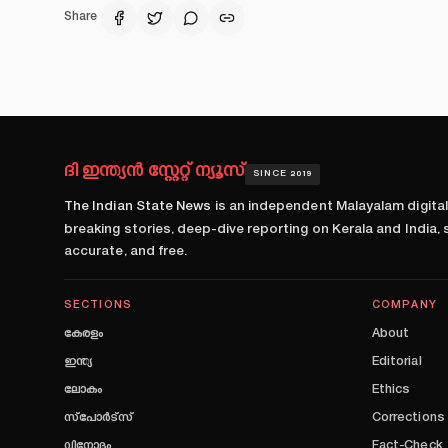
Share
ദി ഇന്ത്യൻ സ്റ്റേറ്റ് ന്യൂസ്
SINCE 2019
The Indian State News
is an independent Malayalam digita
breaking stories, deep-dive reporting on Kerala and India,
accurate, and free.
SECTIONS
COMPANY
കേരളം
About
ഇന്ത്യ
Editorial
ലോകം
Ethics
സ്പോർട്സ്
Corrections
വിനോദം
Fact-Check