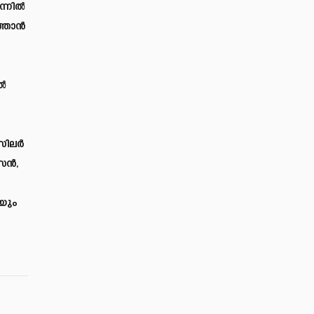
ന്നിൽ
ത്താൻ
ൽ
ൺസിലർ
സൈൻ,
യും