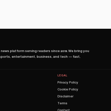
l news platform serving readers since
2019
. We bring you
 sports, entertainment, business, and tech — fast,
LEGAL
Privacy Policy
Cookie Policy
Disclaimer
Terms
Contact