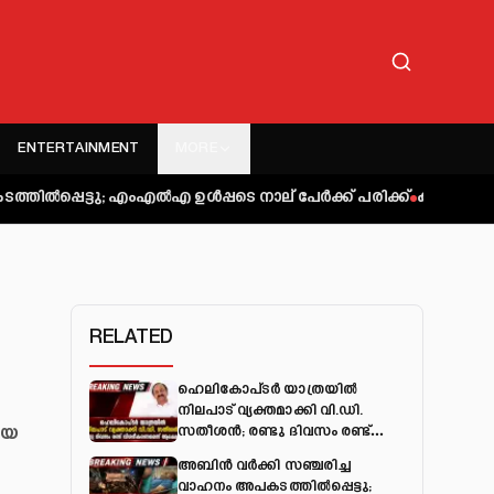
ENTERTAINMENT
MORE
 എംഎല്‍എ ഉള്‍പ്പടെ നാല് പേര്‍ക്ക് പരിക്ക്
കുറ്റിപ്പുറം ബസ് അ
RELATED
ഹെലികോപ്ടർ യാത്രയിൽ
നിലപാട് വ്യക്തമാക്കി വി.ഡി.
ായ
സതീശൻ; രണ്ടു ദിവസം രണ്ട്
വിശദീകരണമെന്ന് ആക്ഷേപം
അബിന്‍ വര്‍ക്കി സഞ്ചരിച്ച
വാഹനം അപകടത്തില്‍പ്പെട്ടു;