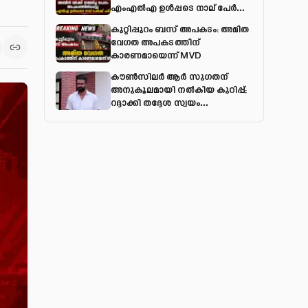
എംഎല്‍എ ഉള്‍പ്പടെ നാല് പേര്‍ക്ക്
പരിക്ക്
കുറ്റിപ്പുറം ബസ് അപകടം: അമിത
വേഗത അപകടത്തിന്
കാരണമായെന്ന് MVD
കൗൺസിലർ ആർ സുഗതന്
അനുകൂലമായി നല്‍കിയ കുറിപ്പ്;
റദ്ദാക്കി തദ്ദേശ സ്വയം
ഭരണവകുപ്പ്