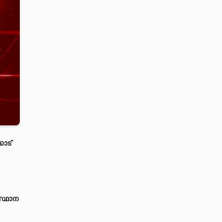
ോട്
സ്ഥാന