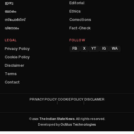
ഇന്ത്യ
Editorial
ലോകം
Ethics
സ്പോർട്സ്
Corrections
വിനോദം
Fact-Check
LEGAL
FOLLOW
Privacy Policy
FB
X
YT
IG
WA
Cookie Policy
Disclaimer
Terms
Contact
PRIVACY POLICY
COOKIE POLICY
DISCLAIMER
|
|
©
2026
The Indian State News
. All rights reserved.
Developed by
Octilus Technologies