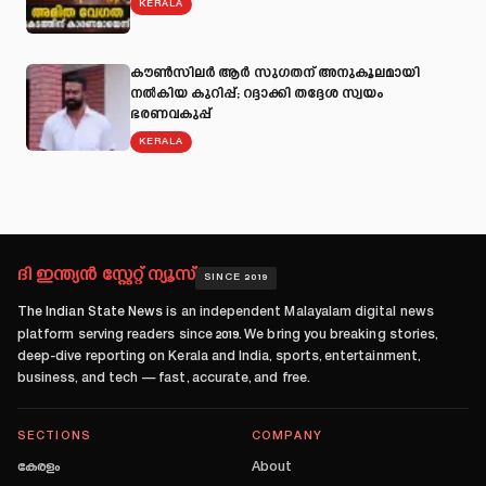
KERALA
കൗൺസിലർ ആർ സുഗതന് അനുകൂലമായി
നല്‍കിയ കുറിപ്പ്; റദ്ദാക്കി തദ്ദേശ സ്വയം
ഭരണവകുപ്പ്
KERALA
ദി ഇന്ത്യൻ സ്റ്റേറ്റ് ന്യൂസ്
SINCE 2019
The Indian State News
is an independent Malayalam digital news
platform serving readers since
2019
. We bring you breaking stories,
deep-dive reporting on Kerala and India, sports, entertainment,
business, and tech — fast, accurate, and free.
SECTIONS
COMPANY
കേരളം
About