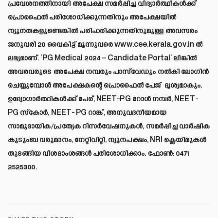
പ്രവേശനത്തിനായി അപേക്ഷ സമർപ്പിച്ച വിദ്യാർത്ഥികൾക്ക്
പ്രൊഫൈൽ പരിശോധിക്കുന്നതിനും അപേക്ഷയിൽ
ന്യൂനതകളുണ്ടെങ്കിൽ പരിഹരിക്കുന്നതിനുമുള്ള അവസരം
ജനുവരി 20 വൈകിട്ട് മൂന്നുവരെ
www.cee.kerala.gov.in
ൽ
ലഭ്യമാണ്. ‘PG Medical 2024 – Candidate Portal’ ലിങ്കിൽ
അവരവരുടെ അപേക്ഷ നമ്പരും പാസ്‌വേഡും നൽകി ലോഗിൻ
ചെയ്യുമ്പോൾ അപേക്ഷകന്റെ പ്രൊഫൈൽ പേജ് ദൃശ്യമാകും.
ഉദ്യോഗാർത്ഥികൾക്ക് പേര്, NEET-PG റോൾ നമ്പർ, NEET-
PG സ്‌കോർ, NEET- PG റാങ്ക്, അനുവദനീയമായ
സാമുദായിക/പ്രത്യേക റിസർവേഷനുകൾ, സമർപ്പിച്ച വാർഷിക
കുടുംബ വരുമാനം, നേറ്റിവിറ്റി, ന്യൂനപക്ഷം, NRI ക്ലെയിമുകൾ
തുടങ്ങിയ വിശദാംശങ്ങൾ പരിശോധിക്കാം. ഫോൺ: 0471
2525300.