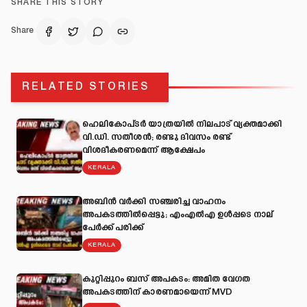
SHARE THIS STORY
Share
RELATED STORIES
ഹെലികോപ്ടർ യാത്രയിൽ നിലപാട് വ്യക്തമാക്കി
വി.ഡി. സതീശൻ; രണ്ടു ദിവസം രണ്ട്
വിശദീകരണമെന്ന് ആക്ഷേപം
KERALA
അബിന്‍ വര്‍ക്കി സഞ്ചരിച്ച വാഹനം
അപകടത്തില്‍പ്പെട്ടു; എംഎല്‍എ ഉള്‍പ്പടെ നാല്
പേര്‍ക്ക് പരിക്ക്
KERALA
കുറ്റിപ്പുറം ബസ് അപകടം: അമിത വേഗത
അപകടത്തിന് കാരണമായെന്ന് MVD