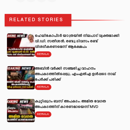
RELATED STORIES
ഹെലികോപ്ടർ യാത്രയിൽ നിലപാട് വ്യക്തമാക്കി
വി.ഡി. സതീശൻ; രണ്ടു ദിവസം രണ്ട്
വിശദീകരണമെന്ന് ആക്ഷേപം
KERALA
അബിന്‍ വര്‍ക്കി സഞ്ചരിച്ച വാഹനം
അപകടത്തില്‍പ്പെട്ടു; എംഎല്‍എ ഉള്‍പ്പടെ നാല്
പേര്‍ക്ക് പരിക്ക്
KERALA
കുറ്റിപ്പുറം ബസ് അപകടം: അമിത വേഗത
അപകടത്തിന് കാരണമായെന്ന് MVD
KERALA