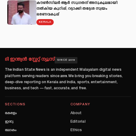
കൗൺസിലർ ആർ സുഗതന് അനുകൂലമായി
നല്‍കിയ കുറിപ്പ്; റദ്ദാക്കി തദ്ദേശ സ്വയം
ഭരണവകുപ്പ്
KERALA
ദി ഇന്ത്യൻ സ്റ്റേറ്റ് ന്യൂസ്
SINCE 2019
The Indian State News
is an independent Malayalam digital news
platform serving readers since
2019
. We bring you breaking stories,
deep-dive reporting on Kerala and India, sports, entertainment,
business, and tech — fast, accurate, and free.
SECTIONS
COMPANY
കേരളം
About
ഇന്ത്യ
Editorial
ലോകം
Ethics