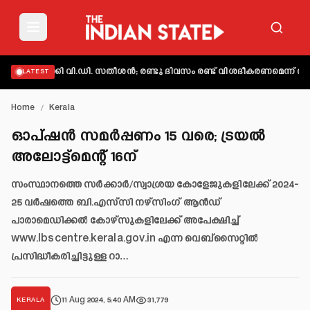
ക്തമാക്കി വി.ഡി. സതീശൻ; രണ്ടു ദിവസം രണ്ട് വിശദീകരണമെന്ന് ആക്ഷ
LATEST
Home
/
Kerala
ഓപ്ഷൻ സമർപ്പണം 15 വരെ; ട്രയൽ
അലോട്ട്‌മെന്റ് 16ന്
സംസ്ഥാനത്തെ സർക്കാർ/സ്വാശ്രയ കോളേജുകളിലേക്ക് 2024-
25 വർഷത്തെ ബി.എസ്‌സി നഴ്‌സിംഗ് ആൻഡ്
പാരാമെഡിക്കൽ കോഴ്‌സുകളിലേക്ക് അപേക്ഷിച്ച്
www.lbscentre.kerala.gov.in എന്ന വെബ്‌സൈറ്റിൽ
പ്രസിദ്ധീകരിച്ചിട്ടുള്ള റാ…
11 Aug 2024, 5:40 AM
31,779
KERALA