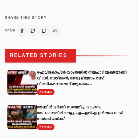
SHARE THIS STORY
Share
RELATED STORIES
ഹെലികോപ്ടർ യാത്രയിൽ നിലപാട് വ്യക്തമാക്കി
വി.ഡി. സതീശൻ; രണ്ടു ദിവസം രണ്ട്
വിശദീകരണമെന്ന് ആക്ഷേപം
KERALA
അബിന്‍ വര്‍ക്കി സഞ്ചരിച്ച വാഹനം
അപകടത്തില്‍പ്പെട്ടു; എംഎല്‍എ ഉള്‍പ്പടെ നാല്
പേര്‍ക്ക് പരിക്ക്
KERALA