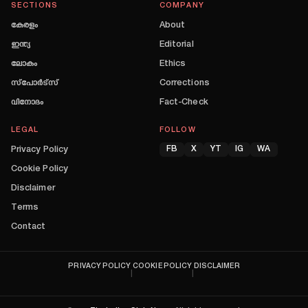
SECTIONS
COMPANY
കേരളം
About
ഇന്ത്യ
Editorial
ലോകം
Ethics
സ്പോർട്സ്
Corrections
വിനോദം
Fact-Check
LEGAL
FOLLOW
Privacy Policy
FB
X
YT
IG
WA
Cookie Policy
Disclaimer
Terms
Contact
PRIVACY POLICY
COOKIE POLICY
DISCLAIMER
|
|