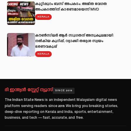
കുറ്റിപ്പുറം ബസ് അപകടം: അമിത വേഗത
അപകടത്തിന് കാരണമായെന്ന് MVD
KERALA
കൗൺസിലർ ആർ സുഗതന് അനുകൂലമായി
നല്‍കിയ കുറിപ്പ്; റദ്ദാക്കി തദ്ദേശ സ്വയം
ഭരണവകുപ്പ്
KERALA
ദി ഇന്ത്യൻ സ്റ്റേറ്റ് ന്യൂസ്
SINCE 2019
The Indian State News
is an independent Malayalam digital news
platform serving readers since
2019
. We bring you breaking stories,
deep-dive reporting on Kerala and India, sports, entertainment,
business, and tech — fast, accurate, and free.