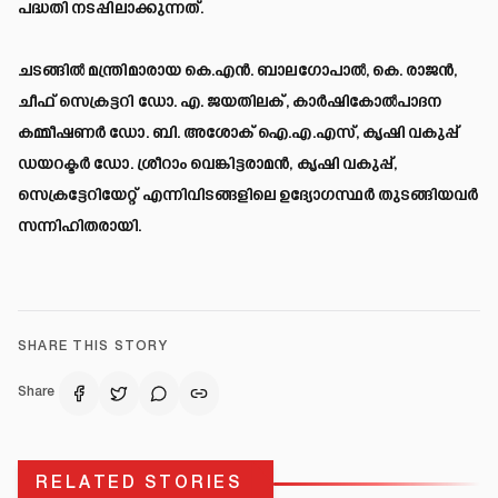
പദ്ധതി നടപ്പിലാക്കുന്നത്.
ചടങ്ങിൽ മന്ത്രിമാരായ കെ.എൻ. ബാലഗോപാൽ, കെ. രാജൻ,
ചീഫ് സെക്രട്ടറി ഡോ. എ. ജയതിലക്, കാർഷികോൽപാദന
കമ്മീഷണർ ഡോ. ബി. അശോക് ഐ.എ.എസ്, കൃഷി വകുപ്പ്
ഡയറക്ടർ ഡോ. ശ്രീറാം വെങ്കിട്ടരാമൻ, കൃഷി വകുപ്പ്,
സെക്രട്ടേറിയേറ്റ് എന്നിവിടങ്ങളിലെ ഉദ്യോഗസ്ഥർ തുടങ്ങിയവർ
സന്നിഹിതരായി.
SHARE THIS STORY
Share
RELATED STORIES