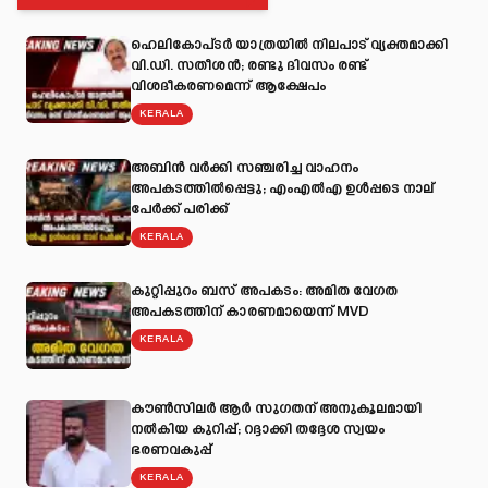
ഹെലികോപ്ടർ യാത്രയിൽ നിലപാട് വ്യക്തമാക്കി
വി.ഡി. സതീശൻ; രണ്ടു ദിവസം രണ്ട്
വിശദീകരണമെന്ന് ആക്ഷേപം
KERALA
അബിന്‍ വര്‍ക്കി സഞ്ചരിച്ച വാഹനം
അപകടത്തില്‍പ്പെട്ടു; എംഎല്‍എ ഉള്‍പ്പടെ നാല്
പേര്‍ക്ക് പരിക്ക്
KERALA
കുറ്റിപ്പുറം ബസ് അപകടം: അമിത വേഗത
അപകടത്തിന് കാരണമായെന്ന് MVD
KERALA
കൗൺസിലർ ആർ സുഗതന് അനുകൂലമായി
നല്‍കിയ കുറിപ്പ്; റദ്ദാക്കി തദ്ദേശ സ്വയം
ഭരണവകുപ്പ്
KERALA