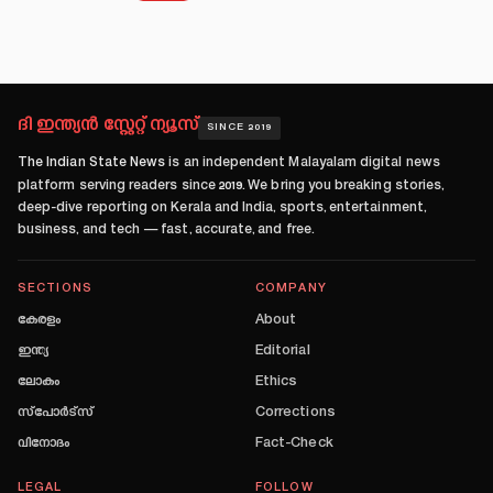
ദി ഇന്ത്യൻ സ്റ്റേറ്റ് ന്യൂസ്
SINCE 2019
The Indian State News
is an independent Malayalam digital news
platform serving readers since
2019
. We bring you breaking stories,
deep-dive reporting on Kerala and India, sports, entertainment,
business, and tech — fast, accurate, and free.
SECTIONS
COMPANY
കേരളം
About
ഇന്ത്യ
Editorial
ലോകം
Ethics
സ്പോർട്സ്
Corrections
വിനോദം
Fact-Check
LEGAL
FOLLOW