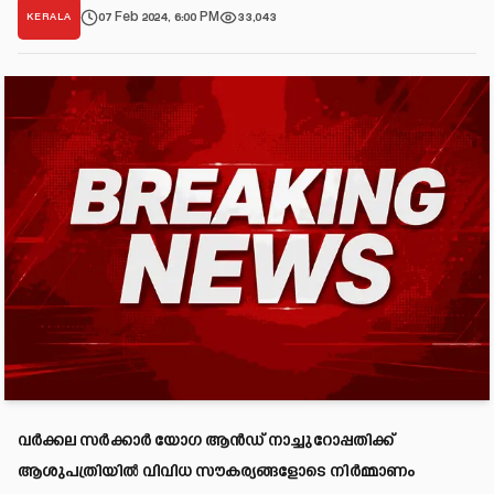
07 Feb 2024, 6:00 PM
33,043
KERALA
വർക്കല സർക്കാർ യോഗ ആൻഡ് നാച്ചുറോപ്പതിക്ക്
ആശുപത്രിയിൽ വിവിധ സൗകര്യങ്ങളോടെ നിർമ്മാണം