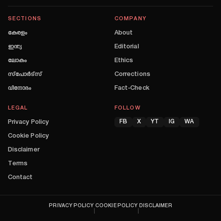
SECTIONS
COMPANY
കേരളം
About
ഇന്ത്യ
Editorial
ലോകം
Ethics
സ്പോർട്സ്
Corrections
വിനോദം
Fact-Check
LEGAL
FOLLOW
Privacy Policy
FB
X
YT
IG
WA
Cookie Policy
Disclaimer
Terms
Contact
PRIVACY POLICY
COOKIE POLICY
DISCLAIMER
|
|