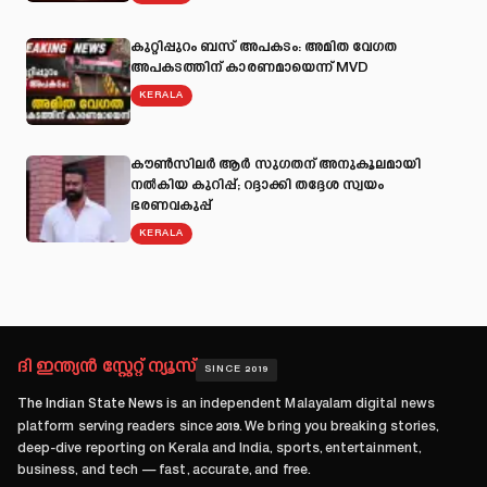
കുറ്റിപ്പുറം ബസ് അപകടം: അമിത വേഗത
അപകടത്തിന് കാരണമായെന്ന് MVD
KERALA
കൗൺസിലർ ആർ സുഗതന് അനുകൂലമായി
നല്‍കിയ കുറിപ്പ്; റദ്ദാക്കി തദ്ദേശ സ്വയം
ഭരണവകുപ്പ്
KERALA
ദി ഇന്ത്യൻ സ്റ്റേറ്റ് ന്യൂസ്
SINCE 2019
The Indian State News
is an independent Malayalam digital news
platform serving readers since
2019
. We bring you breaking stories,
deep-dive reporting on Kerala and India, sports, entertainment,
business, and tech — fast, accurate, and free.