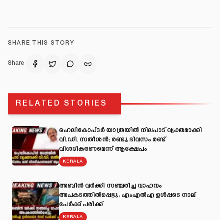
SHARE THIS STORY
Share
RELATED STORIES
ഹെലികോപ്ടർ യാത്രയിൽ നിലപാട് വ്യക്തമാക്കി
വി.ഡി. സതീശൻ; രണ്ടു ദിവസം രണ്ട്
വിശദീകരണമെന്ന് ആക്ഷേപം
KERALA
അബിന്‍ വര്‍ക്കി സഞ്ചരിച്ച വാഹനം
അപകടത്തില്‍പ്പെട്ടു; എംഎല്‍എ ഉള്‍പ്പടെ നാല്
പേര്‍ക്ക് പരിക്ക്
KERALA