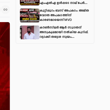
എംഎല്‍എ ഉള്‍പ്പടെ നാല് പേര്‍ക്ക്
പരിക്ക്
കുറ്റിപ്പുറം ബസ് അപകടം: അമിത
വേഗത അപകടത്തിന്
കാരണമായെന്ന് MVD
കൗൺസിലർ ആർ സുഗതന്
അനുകൂലമായി നല്‍കിയ കുറിപ്പ്;
റദ്ദാക്കി തദ്ദേശ സ്വയം
ഭരണവകുപ്പ്