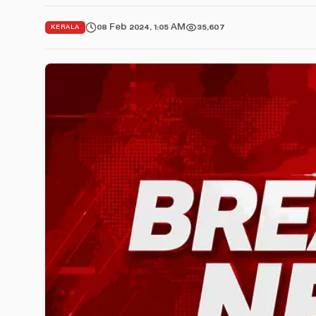
08 Feb 2024, 1:05 AM
35,607
KERALA