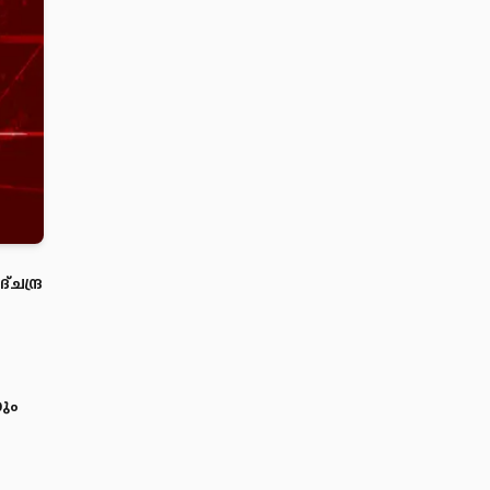
ചന്ദ്ര
ും