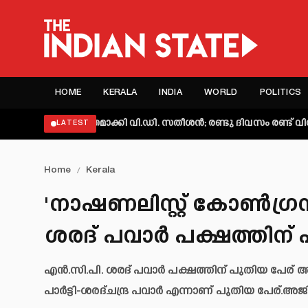
HOME
KERALA
INDIA
WORLD
POLITICS
 വ്യക്തമാക്കി വി.ഡി. സതീശൻ; രണ്ടു ദിവസം രണ്ട് വിശദീകരണമ
LATEST
Home
/
Kerala
'നാഷണലിസ്റ്റ് കോണ്‍ഗ്രസ് 
ശരദ് പവാര്‍ പക്ഷത്തിന്
എൻ.സി.പി. ശരദ് പവാർ പക്ഷത്തിന് പുതിയ പേര് അനു
പാർട്ടി-ശരദ്ചന്ദ്ര പവാർ എന്നാണ് പുതിയ പേര്.അ