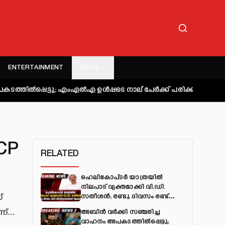
ENTERTAINMENT
MORE
ടു; എംഎല്‍എ ഉള്‍പ്പടെ നാല് പേര്‍ക്ക് പരിക്ക്
കുറ്റിപ്പുറം ബസ
NCP
RELATED
ഹെലികോപ്ടർ യാത്രയിൽ
നിലപാട് വ്യക്തമാക്കി വി.ഡി.
്
സതീശൻ; രണ്ടു ദിവസം രണ്ട്
വിശദീകരണമെന്ന് ആക്ഷേപം
്ന്…
അബിന്‍ വര്‍ക്കി സഞ്ചരിച്ച
വാഹനം അപകടത്തില്‍പ്പെട്ടു;