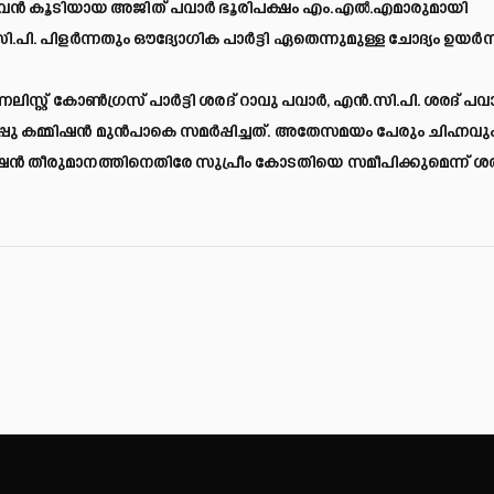
്തരവൻ കൂടിയായ അജിത് പവാർ ഭൂരിപക്ഷം എം.എല്‍.എമാരുമായി
ി. പിളർന്നതും ഔദ്യോഗിക പാർട്ടി ഏതെന്നുമുള്ള ചോദ്യം ഉയർന്
ണലിസ്റ്റ് കോണ്‍ഗ്രസ് പാർട്ടി ശരദ് റാവു പവാർ, എൻ.സി.പി. ശരദ് പവ
്പു കമ്മിഷൻ മുൻപാകെ സമർപ്പിച്ചത്. അതേസമയം പേരും ചിഹ്നവു
ിഷൻ തീരുമാനത്തിനെതിരേ സുപ്രീം കോടതിയെ സമീപിക്കുമെന്ന് ശര