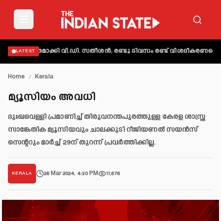
് വ്യക്തമാക്കി വി.ഡി. സതീശൻ; രണ്ടു ദിവസം രണ്ട് വിശദീകരണമെന്ന് 
LATEST
Home
/
Kerala
മ്യൂസിയം അവധി
ദുഃഖവെള്ളി പ്രമാണിച്ച് തിരുവനന്തപുരത്തുള്ള കേരള ശാസ്ത്ര
സാങ്കേതിക മ്യൂസിയവും ചാലക്കുടി റീജിയണൽ സയൻസ്
സെന്ററും മാർച്ച് 29ന് തുറന്ന് പ്രവർത്തിക്കില്ല.
26 Mar 2024, 4:30 PM
11,676
KERALA