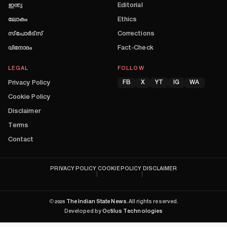
ഇന്ത്യ
Editorial
ലോകം
Ethics
സ്പോർട്സ്
Corrections
വിനോദം
Fact-Check
LEGAL
FOLLOW
Privacy Policy
FB
X
YT
IG
WA
Cookie Policy
Disclaimer
Terms
Contact
PRIVACY POLICY
COOKIE POLICY
DISCLAIMER
|
|
©
2026
The Indian State News
. All rights reserved.
Developed by
Octilus Technologies