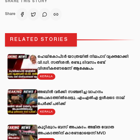
SHARE THIS STORY
Share
RELATED STORIES
ഹെലികോപ്ടർ യാത്രയിൽ നിലപാട് വ്യക്തമാക്കി
വി.ഡി. സതീശൻ; രണ്ടു ദിവസം രണ്ട്
വിശദീകരണമെന്ന് ആക്ഷേപം
KERALA
അബിന്‍ വര്‍ക്കി സഞ്ചരിച്ച വാഹനം
അപകടത്തില്‍പ്പെട്ടു; എംഎല്‍എ ഉള്‍പ്പടെ നാല്
പേര്‍ക്ക് പരിക്ക്
KERALA
കുറ്റിപ്പുറം ബസ് അപകടം: അമിത വേഗത
അപകടത്തിന് കാരണമായെന്ന് MVD