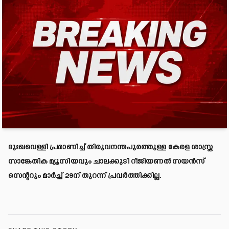
ദുഃഖവെള്ളി പ്രമാണിച്ച് തിരുവനന്തപുരത്തുള്ള കേരള ശാസ്ത്ര
സാങ്കേതിക മ്യൂസിയവും ചാലക്കുടി റീജിയണൽ സയൻസ്
സെന്ററും മാർച്ച് 29ന് തുറന്ന് പ്രവർത്തിക്കില്ല.