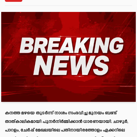
കനത്ത മഴയെ തുടർന്ന് നാശം സംഭവിച്ച മുനയം ബണ്ട്
താത്കാലികമായി പുനർനിർമ്മിക്കാൻ ധാരണയായി. ചാഴുർ,
പാറളം, ചേർപ്പ് മേഖലയിലെ പതിനായിരത്തോളം ഏക്കറിലെ