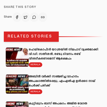
SHARE THIS STORY
Share
RELATED STORIES
ഹെലികോപ്ടർ യാത്രയിൽ നിലപാട് വ്യക്തമാക്കി
വി.ഡി. സതീശൻ; രണ്ടു ദിവസം രണ്ട്
വിശദീകരണമെന്ന് ആക്ഷേപം
KERALA
അബിന്‍ വര്‍ക്കി സഞ്ചരിച്ച വാഹനം
അപകടത്തില്‍പ്പെട്ടു; എംഎല്‍എ ഉള്‍പ്പടെ നാല്
പേര്‍ക്ക് പരിക്ക്
KERALA
കുറ്റിപ്പുറം ബസ് അപകടം: അമിത വേഗത