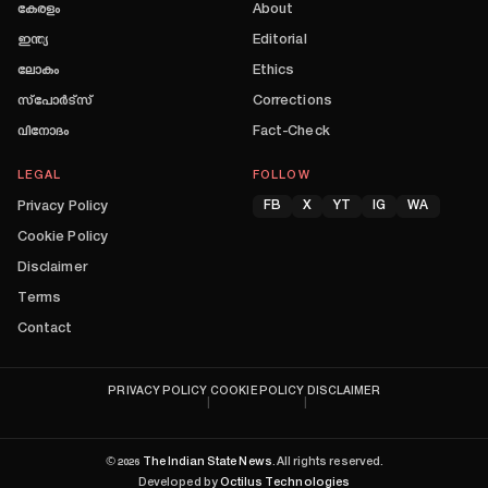
കേരളം
About
ഇന്ത്യ
Editorial
ലോകം
Ethics
സ്പോർട്സ്
Corrections
വിനോദം
Fact-Check
LEGAL
FOLLOW
Privacy Policy
FB
X
YT
IG
WA
Cookie Policy
Disclaimer
Terms
Contact
PRIVACY POLICY
COOKIE POLICY
DISCLAIMER
|
|
©
2026
The Indian State News
. All rights reserved.
Developed by
Octilus Technologies