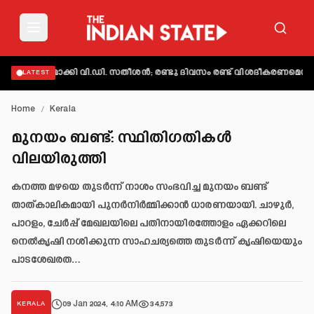
വ്യക്തമാക്കി വി.ഡി. സതീശൻ; രണ്ടു ദിവസം രണ്ട് വിശദീകരണമെന്ന് ആ
LATEST
Home
/
Kerala
മുനയം ബണ്ട്: സ്ഥിതിഗതികൾ
വിലയിരുത്തി
കനത്ത മഴയെ തുടർന്ന് നാശം സംഭവിച്ച മുനയം ബണ്ട്
താത്കാലികമായി പുനർനിർമ്മിക്കാൻ ധാരണയായി. ചാഴുർ,
പാറളം, ചേർപ്പ് മേഖലയിലെ പതിനായിരത്തോളം ഏക്കറിലെ
നെൽകൃഷി നശിക്കുന്ന സാഹചര്യത്തെ തുടർന്ന് കൃഷിയെയും
പാടശേഖരത…
09 Jan 2024, 4:10 AM
34,573
KERALA