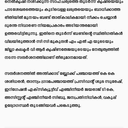
നെൽകൃഷി നശിക്കുന്ന സാഹചര്യത്തെ തുടർന്ന് കൃഷിയെയും
പാടശേഖരത്തെയും കുടിവെള്ള ലഭ്യതയെയും ബാധിക്കാത്ത
രീതിയിൽ മുനയം ബണ്ട് താത്കാലികമായി നീക്കം ചെയ്യാൻ
ദുരന്ത നിവാരണ നിയമപ്രകാരം അടിയന്തരമായി
ഉത്തരവിട്ടിരുന്നു. ഇതിനെ തുടർന്ന് ബണ്ടിന്റെ സ്ഥിതിഗതികൾ
വിലയിരുത്താൻ സി സി മുകുന്ദൻ എം എൽ എ യുടെയും
ജില്ലാ കലക്ടർ വി ആർ കൃഷ്ണതേജയുടെയും നേതൃത്വത്തിൽ
നടന്ന സന്ദർശനത്തിലാണ് തീരുമാനമായത്.
സന്ദർശനത്തിൽ അന്തിക്കാട് ബ്ലോക്ക് പഞ്ചായത്ത് കെ കെ
ശശിധരൻ, താന്ന്യം ഗ്രാമപഞ്ചായത്ത് പ്രസിഡന്റ് ശുഭ സുരേഷ്,
ഇറിഗേഷൻ എക്സിക്യൂട്ടീവ് എഞ്ചിനീയർ ജയരാജ് ടി കെ,
അസിസ്റ്റന്റ് എഞ്ചിനീയർ സിബു, ജനപ്രതിനിധികൾ, വകുപ്പ്
ഉദ്യോഗസ്ഥർ തുടങ്ങിയവർ പങ്കെടുത്തു.