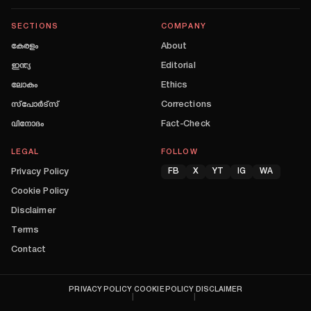
SECTIONS
COMPANY
കേരളം
About
ഇന്ത്യ
Editorial
ലോകം
Ethics
സ്പോർട്സ്
Corrections
വിനോദം
Fact-Check
LEGAL
FOLLOW
Privacy Policy
FB
X
YT
IG
WA
Cookie Policy
Disclaimer
Terms
Contact
PRIVACY POLICY
COOKIE POLICY
DISCLAIMER
|
|