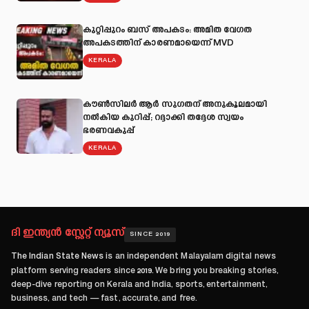
കുറ്റിപ്പുറം ബസ് അപകടം: അമിത വേഗത
അപകടത്തിന് കാരണമായെന്ന് MVD
KERALA
കൗൺസിലർ ആർ സുഗതന് അനുകൂലമായി
നല്‍കിയ കുറിപ്പ്; റദ്ദാക്കി തദ്ദേശ സ്വയം
ഭരണവകുപ്പ്
KERALA
ദി ഇന്ത്യൻ സ്റ്റേറ്റ് ന്യൂസ്
SINCE 2019
The Indian State News
is an independent Malayalam digital news
platform serving readers since
2019
. We bring you breaking stories,
deep-dive reporting on Kerala and India, sports, entertainment,
business, and tech — fast, accurate, and free.