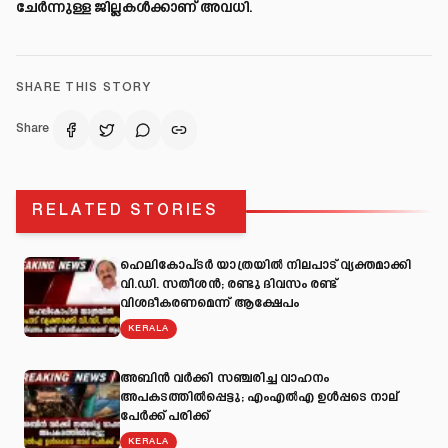
ചേര്‍ന്നുള്ള ജില്ലകള്‍ക്കാണ് അവധി.
SHARE THIS STORY
Share
RELATED STORIES
ഹെലികോപ്ടർ യാത്രയിൽ നിലപാട് വ്യക്തമാക്കി
വി.ഡി. സതീശൻ; രണ്ടു ദിവസം രണ്ട്
വിശദീകരണമെന്ന് ആക്ഷേപം
KERALA
അബിന്‍ വര്‍ക്കി സഞ്ചരിച്ച വാഹനം
അപകടത്തില്‍പ്പെട്ടു; എംഎല്‍എ ഉള്‍പ്പടെ നാല്
പേര്‍ക്ക് പരിക്ക്
KERALA