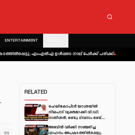
ENTERTAINMENT
MORE
ടു; എംഎല്‍എ ഉള്‍പ്പടെ നാല് പേര്‍ക്ക് പരിക്ക്
കുറ്റിപ്പുറം ബസ്
RELATED
്
ഹെലികോപ്ടർ യാത്രയിൽ
നിലപാട് വ്യക്തമാക്കി വി.ഡി.
സതീശൻ; രണ്ടു ദിവസം രണ്ട്
വിശദീകരണമെന്ന് ആക്ഷേപം
അബിന്‍ വര്‍ക്കി സഞ്ചരിച്ച
വാഹനം അപകടത്തില്‍പ്പെട്ടു;