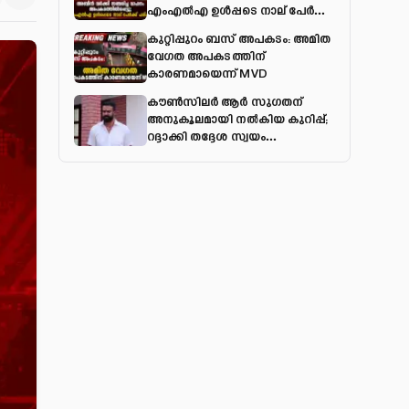
എംഎല്‍എ ഉള്‍പ്പടെ നാല് പേര്‍ക്ക്
പരിക്ക്
കുറ്റിപ്പുറം ബസ് അപകടം: അമിത
വേഗത അപകടത്തിന്
കാരണമായെന്ന് MVD
കൗൺസിലർ ആർ സുഗതന്
അനുകൂലമായി നല്‍കിയ കുറിപ്പ്;
റദ്ദാക്കി തദ്ദേശ സ്വയം
ഭരണവകുപ്പ്