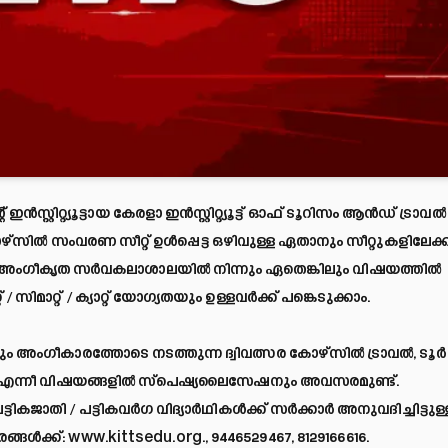
്റ്റിറ്റ്യൂട്ടായ കേരളാ ഇന്‍സ്റ്റിറ്റ്യൂട്ട് ഓഫ് ടൂറിസം ആന്‍ഡ് ട്രാവല്‍
ോഴ്സില്‍ സംവരണ സീറ്റ് ഉള്‍പ്പെട്ട ഒഴിവുള്ള ഏതാനും സീറ്റുകളിലേക്ക
ം. അംഗീകൃത സ‍ര്‍വകലാശാലയില്‍ നിന്നും ഏതെങ്കിലും വിഷയത്തില്‍
മാറ്റ് / ക്യാറ്റ് യോഗ്യതയും ഉള്ളവ‍ര്‍ക്ക് പങ്കെടുക്കാം.
ഗീകാരത്തോടെ നടത്തുന്ന ദ്വിവത്സര കോഴ്സില്‍ ട്രാവല്‍, ടൂര്‍
‌മെന്റ്‌ എന്നീ വിഷയങ്ങളില്‍ സ്പെഷ്യലൈസേഷനും അവസരമുണ്ട്.
ട്ടികജാതി / പട്ടികവര്‍ഗ വിദ്യാര്‍ഥികള്‍ക്ക് സര്‍ക്കാര്‍ അനുവദിച്ചിട്ടുള്
ങള്‍ക്ക്:
www.kittsedu.org
., 9446529467, 8129166616.