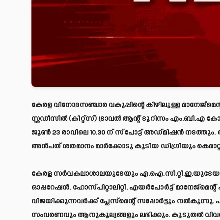
കേരള വിനോദസഞ്ചാര വകുപ്പിന്റെ കീഴിലുള്ള മാനേജ്‌മെന്റ്‌ ഇന്‍സ
സ്റ്റഡീസില്‍ (കിറ്റ്സ്) ട്രാവല്‍ ആന്റ് ടൂറിസം എം.ബി.എ ക
ജൂണ്‍ 23 രാവിലെ 10.30 ന് സ്പോട്ട് അഡ്മിഷന്‍ നടത്തു
അന്‍പത് ശതമാനം മാര്‍ക്കോടു കൂടിയ ഡിഗ്രിയും കെമാറ്റ് / സി
കേരള സര്‍വകലാശാലയുടേയും എ.ഐ.സി.റ്റി.ഇ.യുടേയും അം
ഓപ്പറേഷന്‍, ഹോസ്പിറ്റാലിറ്റി, എയര്‍പോര്‍ട്ട് മാനേജ്
വിജയിക്കുന്നവര്‍ക്ക് പ്ലേസ്മെന്റ് സപ്പോര്‍ട്ടും നല്‍കുന്നു. പ
സംവരണവും ആനുകൂല്യങ്ങളും ലഭിക്കും. കൂടുതല്‍ വിവരങ്