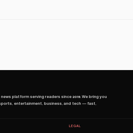
l news platform serving readers since
2019
. We bring you
 sports, entertainment, business, and tech — fast,
LEGAL