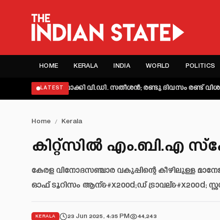
HOME
KERALA
INDIA
WORLD
POLITICS
 വ്യക്തമാക്കി വി.ഡി. സതീശൻ; രണ്ടു ദിവസം രണ്ട് വിശദീകരണമെ
LATEST
Home
/
Kerala
കിറ്റ്സില്‍ എം.ബി.എ സ്
കേരള വിനോദസഞ്ചാര വകുപ്പിന്റെ കീഴിലുള്ള മാനേജ്‌മെന്റ്‌
ഓഫ് ടൂറിസം ആന്&#x200d;ഡ് ട്രാവല്&#x200d; സ്റ്റഡ
23 Jun 2025, 4:35 PM
44,243
KERALA