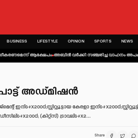
BUSINESS
LIFESTYLE
OPINION
SPORTS
NEWS
ന്ന് ആക്ഷേപം
അബിന്‍ വര്‍ക്കി സഞ്ചരിച്ച വാഹനം അപകടത്തില്‍പ്പെട്
പോട്ട് അഡ്മിഷന്‍
 ഇന്&#x200d;സ്റ്റിറ്റ്യൂട്ടായ കേരളാ ഇന്&#x200d;സ്റ്റിറ്റ്യൂട്ട
ീസില്&#x200d; (കിറ്റ്സ്) ട്രാവല്&#x2…
Share