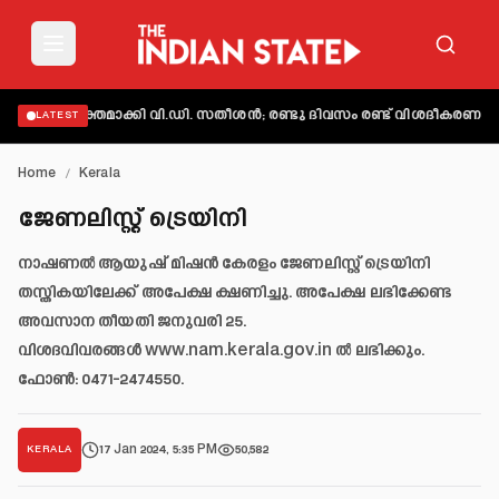
ട് വ്യക്തമാക്കി വി.ഡി. സതീശൻ; രണ്ടു ദിവസം രണ്ട് വിശദീകരണമെന്ന
LATEST
Home
/
Kerala
ജേണലിസ്റ്റ് ട്രെയിനി
നാഷണൽ ആയുഷ് മിഷൻ കേരളം ജേണലിസ്റ്റ് ട്രെയിനി
തസ്തികയിലേക്ക് അപേക്ഷ ക്ഷണിച്ചു. അപേക്ഷ ലഭിക്കേണ്ട
അവസാന തീയതി ജനുവരി 25.
വിശദവിവരങ്ങൾ www.nam.kerala.gov.in ൽ ലഭിക്കും.
ഫോൺ: 0471-2474550.
17 Jan 2024, 5:35 PM
50,582
KERALA