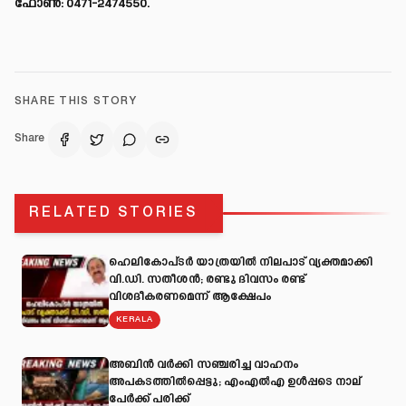
ഫോൺ: 0471-2474550.
SHARE THIS STORY
Share
RELATED STORIES
ഹെലികോപ്ടർ യാത്രയിൽ നിലപാട് വ്യക്തമാക്കി
വി.ഡി. സതീശൻ; രണ്ടു ദിവസം രണ്ട്
വിശദീകരണമെന്ന് ആക്ഷേപം
KERALA
അബിന്‍ വര്‍ക്കി സഞ്ചരിച്ച വാഹനം
അപകടത്തില്‍പ്പെട്ടു; എംഎല്‍എ ഉള്‍പ്പടെ നാല്
പേര്‍ക്ക് പരിക്ക്