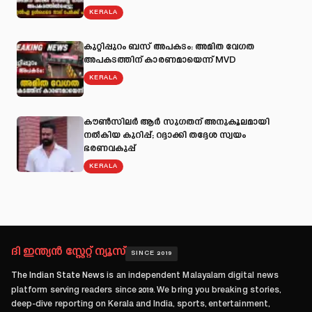
KERALA
കുറ്റിപ്പുറം ബസ് അപകടം: അമിത വേഗത
അപകടത്തിന് കാരണമായെന്ന് MVD
KERALA
കൗൺസിലർ ആർ സുഗതന് അനുകൂലമായി
നല്‍കിയ കുറിപ്പ്; റദ്ദാക്കി തദ്ദേശ സ്വയം
ഭരണവകുപ്പ്
KERALA
ദി ഇന്ത്യൻ സ്റ്റേറ്റ് ന്യൂസ്
SINCE 2019
The Indian State News
is an independent Malayalam digital news
platform serving readers since
2019
. We bring you breaking stories,
deep-dive reporting on Kerala and India, sports, entertainment,