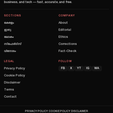
business, and tech — fast, accurate, and free.
SECTIONS
COMPANY
കേരളം
About
ഇന്ത്യ
Editorial
ലോകം
Ethics
സ്പോർട്സ്
Corrections
വിനോദം
Fact-Check
LEGAL
FOLLOW
Privacy Policy
FB
X
YT
IG
WA
Cookie Policy
Disclaimer
Terms
Contact
PRIVACY POLICY
COOKIE POLICY
DISCLAIMER