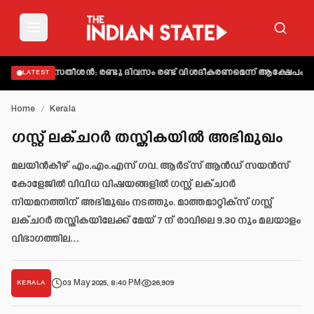
ി വി.ഡി. സതീശൻ; രണ്ടു ദിവസം രണ്ട് വിശദീകരണമെന്ന് ആക്ഷേപം
അബിന്
LATEST
Home
/
Kerala
ഗസ്റ്റ് ലക്ചറർ തസ്തികയില്‍ അഭിമുഖം
മലയിൻകീഴ് എം.എം.എസ് ഗവ. ആർട്സ് ആൻഡ് സയൻസ്
കോളേജിൽ വിവിധ വിഷയങ്ങളിൽ ഗസ്റ്റ് ലക്ചറർ
നിയമനത്തിന് അഭിമുഖം നടത്തും. മാത്തമാറ്റിക്സ് ഗസ്റ്റ്
ലക്ചറർ തസ്തികയിലേക്ക് മേയ് 7 ന് രാവിലെ 9.30 നും മലയാളം
വിഭാഗത്തില…
03 May 2025, 8:40 PM
26,909
KERALA