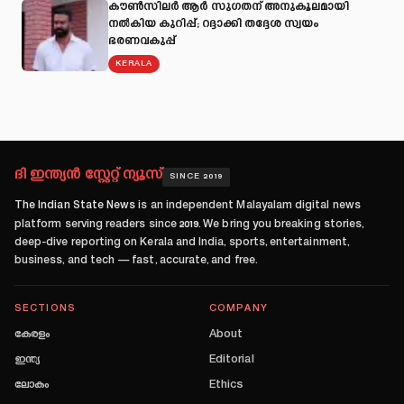
കൗൺസിലർ ആർ സുഗതന് അനുകൂലമായി
നല്‍കിയ കുറിപ്പ്; റദ്ദാക്കി തദ്ദേശ സ്വയം
ഭരണവകുപ്പ്
KERALA
ദി ഇന്ത്യൻ സ്റ്റേറ്റ് ന്യൂസ്
SINCE 2019
The Indian State News
is an independent Malayalam digital news
platform serving readers since
2019
. We bring you breaking stories,
deep-dive reporting on Kerala and India, sports, entertainment,
business, and tech — fast, accurate, and free.
SECTIONS
COMPANY
കേരളം
About
ഇന്ത്യ
Editorial
ലോകം
Ethics