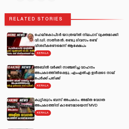
RELATED STORIES
ഹെലികോപ്ടർ യാത്രയിൽ നിലപാട് വ്യക്തമാക്കി
വി.ഡി. സതീശൻ; രണ്ടു ദിവസം രണ്ട്
വിശദീകരണമെന്ന് ആക്ഷേപം
KERALA
അബിന്‍ വര്‍ക്കി സഞ്ചരിച്ച വാഹനം
അപകടത്തില്‍പ്പെട്ടു; എംഎല്‍എ ഉള്‍പ്പടെ നാല്
പേര്‍ക്ക് പരിക്ക്
KERALA
കുറ്റിപ്പുറം ബസ് അപകടം: അമിത വേഗത
അപകടത്തിന് കാരണമായെന്ന് MVD
KERALA