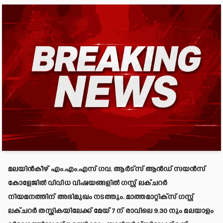
മലയിൻകീഴ് എം.എം.എസ് ഗവ. ആർട്സ് ആൻഡ് സയൻസ്
കോളേജിൽ വിവിധ വിഷയങ്ങളിൽ ഗസ്റ്റ് ലക്ചറർ
നിയമനത്തിന് അഭിമുഖം നടത്തും. മാത്തമാറ്റിക്സ് ഗസ്റ്റ്
ലക്ചറർ തസ്തികയിലേക്ക് മേയ് 7 ന് രാവിലെ 9.30 നും മലയാളം