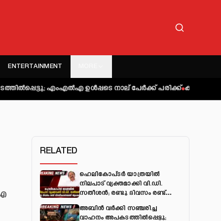
ENTERTAINMENT
MORE
 എംഎല്‍എ ഉള്‍പ്പടെ നാല് പേര്‍ക്ക് പരിക്ക്
കുറ്റിപ്പുറം ബസ് അ
RELATED
ഹെലികോപ്ടർ യാത്രയിൽ
നിലപാട് വ്യക്തമാക്കി വി.ഡി.
്ഐ
സതീശൻ; രണ്ടു ദിവസം രണ്ട്
വിശദീകരണമെന്ന് ആക്ഷേപം
അബിന്‍ വര്‍ക്കി സഞ്ചരിച്ച
വാഹനം അപകടത്തില്‍പ്പെട്ടു;