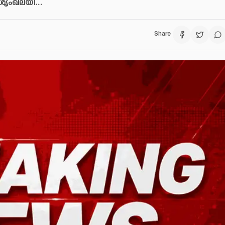
 ശൃംഖലയി…
Share