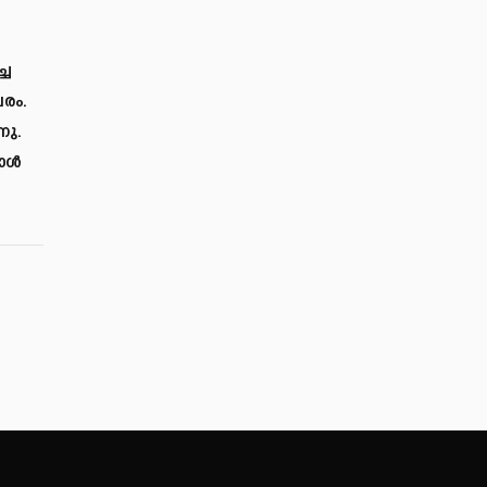
്ച
രം.
നു.
പോൾ