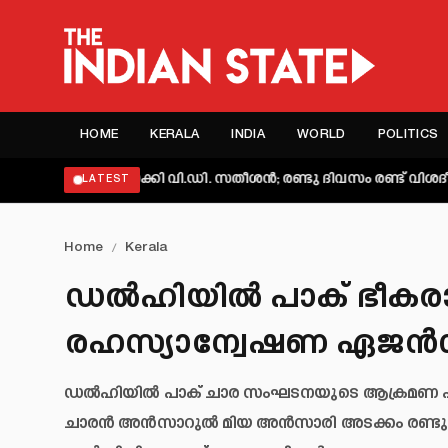
HOME
KERALA
INDIA
WORLD
POLITICS
്യക്തമാക്കി വി.ഡി. സതീശൻ; രണ്ടു ദിവസം രണ്ട് വിശദീകരണമെന്
LATEST
Home
/
Kerala
ഡൽഹിയിൽ പാക് ഭീകരാക
രഹസ്യാന്വേഷണ ഏജൻസി
ഡൽഹിയിൽ പാക് ചാര സംഘടനയുടെ ആക്രമണ 
ചാരൻ അൻസാറുൽ മിയ അൻസാരി അടക്കം രണ്ടുപേ