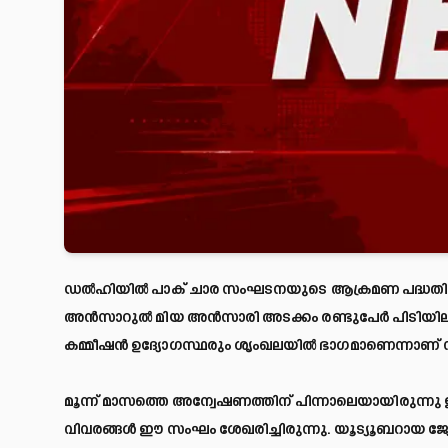
ഡൽഹിയിൽ പാക് ചാര സംഘടനയുടെ ആക്രമണ പദ്ധ
അൻസാറുൽ മിയ അൻസാരി അടക്കം രണ്ടുപേർ പിടിയില
കമ്മീഷൻ ഉദ്യോഗസ്ഥരും ശൃംഖലയിൽ ഭാഗമാണെന്നാണ്
മൂന്ന് മാസത്തെ അന്വേഷണത്തിന് പിന്നാലെയായിരുന്നു
വിവരങ്ങൾ ഈ സംഘം ശേഖരിച്ചിരുന്നു. യൂട്യൂബറായ ജ്യ