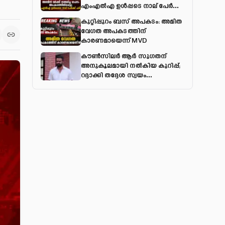
എംഎല്‍എ ഉള്‍പ്പടെ നാല് പേര്‍ക്ക്
പരിക്ക്
കുറ്റിപ്പുറം ബസ് അപകടം: അമിത
വേഗത അപകടത്തിന്
കാരണമായെന്ന് MVD
കൗൺസിലർ ആർ സുഗതന്
അനുകൂലമായി നല്‍കിയ കുറിപ്പ്;
റദ്ദാക്കി തദ്ദേശ സ്വയം
ഭരണവകുപ്പ്