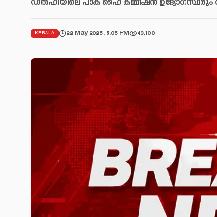
ഡൽഹിയിലെ പാക് ഹൈ കമ്മീഷൻ ഉദ്യോഗസ്ഥരും
22 May 2025, 5:05 PM
43,100
KERALA