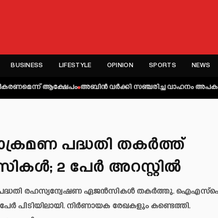
BUSINESS
LIFESTYLE
OPINION
SPORTS
NEWS
ന് ആക്ഷേപം
അബിന്‍ വര്‍ക്കി സഞ്ചരിച്ച വാഹനം അപകടത്തില്‍പ്പെട്ടു;
്രമണ പദ്ധതി തകർത്ത്
കൾ; 2 പേർ അറസ്റ്റിൽ
പദ്ധതി രഹസ്യന്വേഷണ ഏജൻസികൾ തകർത്തു. ഐഎസ
ർ പിടിയിലായി. നിർണായക രേഖകളും കണ്ടെത്തി.