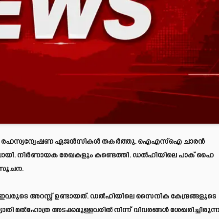
തി രഹസ്യന്വേഷണ ഏജൻസികൾ തകർത്തു. ഐഎസ്ഐ ചാരൻ
ായി. നിർണായക രേഖകളും കണ്ടെത്തി. ഡൽഹിയിലെ പാക് ഹൈ
 സൂചന.
 ഇവരുടെ അറസ്റ്റ് ഉണ്ടായത്. ഡൽഹിയിലെ സൈനിക കേന്ദ്രങ്ങളുടെ
ോതി മൽഹോത്ര അടക്കമുള്ളവരിൽ നിന്ന് വിവരങ്ങൾ ശേഖരിച്ചിരുന്