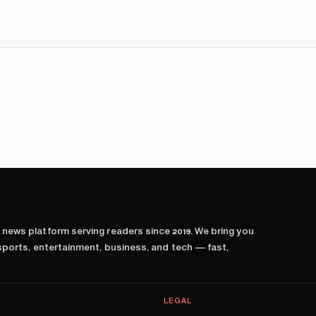
l news platform serving readers since
2019
. We bring you
 sports, entertainment, business, and tech — fast,
LEGAL