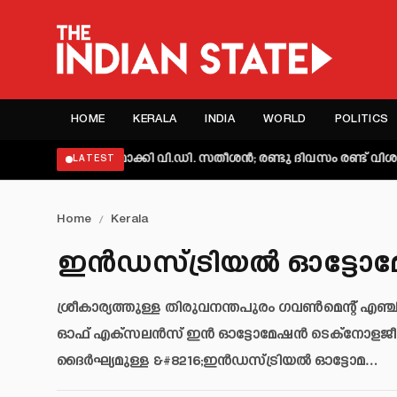
HOME
KERALA
INDIA
WORLD
POLITICS
 വ്യക്തമാക്കി വി.ഡി. സതീശൻ; രണ്ടു ദിവസം രണ്ട് വിശദീകരണമെ
LATEST
Home
/
Kerala
ഇൻഡസ്ട്രിയൽ ഓട്ടോമേഷൻ
ശ്രീകാര്യത്തുള്ള തിരുവനന്തപുരം ഗവൺമെന്റ് എഞ്
ഓഫ് എക്‌സലൻസ് ഇൻ ഓട്ടോമേഷൻ ടെക്‌നോളജീസ
ദൈർഘ്യമുള്ള &#8216;ഇൻഡസ്ട്രിയൽ ഓട്ടോമ…