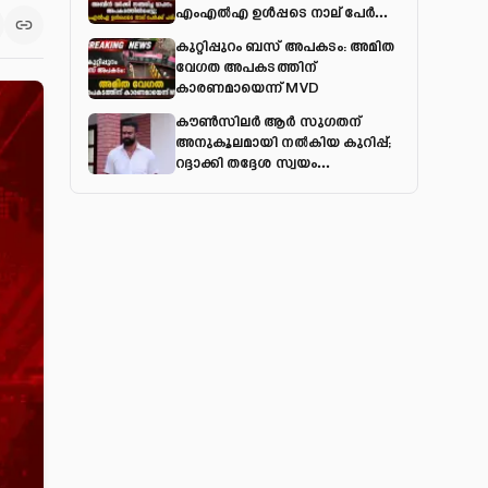
എംഎല്‍എ ഉള്‍പ്പടെ നാല് പേര്‍ക്ക്
പരിക്ക്
കുറ്റിപ്പുറം ബസ് അപകടം: അമിത
വേഗത അപകടത്തിന്
കാരണമായെന്ന് MVD
കൗൺസിലർ ആർ സുഗതന്
അനുകൂലമായി നല്‍കിയ കുറിപ്പ്;
റദ്ദാക്കി തദ്ദേശ സ്വയം
ഭരണവകുപ്പ്