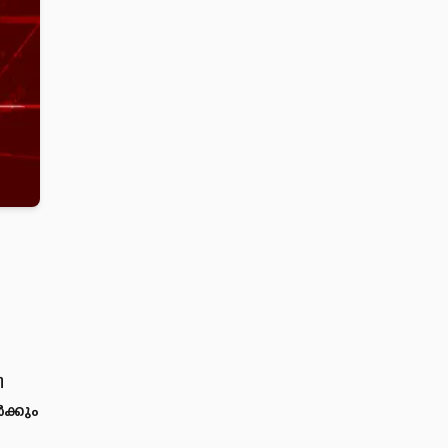
ി
ർക്കും