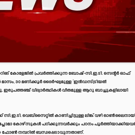
യറിങ് കോളേജിൽ പ്രവർത്തിക്കുന്ന ബോഷ്-സി.ഇ.ടി. സെന്റർ ഓഫ്
സം, 30 മണിക്കൂർ ദൈർഘ്യമുള്ള ‘ഇൻഡസ്ട്രിയൽ
നു. ഇരുപത്തഞ്ച് വിദ്യാർത്ഥികൾ വീതമുള്ള ആറു ബാച്ചുകളിലായി
ക് സി.ഇ.ടി. വെബ്‌സൈറ്റിൽ കാണിച്ചിട്ടുള്ള ലിങ്ക് വഴി ഓൺലൈനായ
 ഡിപ്ലോമാ കോഴ്‌സുകൾ പഠിക്കുന്നവർക്കും പഠനം പൂർത്തിയാക്കിയവ
്ന ഫോൺ നമ്പറിൽ ബന്ധപ്പെടാവുന്നതാണ്.