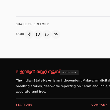
SHARE THIS STORY
Share
ദി ഇന്ത്യൻ സ്റ്റേറ്റ് ന്യൂസ്
SINCE 2019
The Indian State News
is an independent Malayalam digita
breaking stories, deep-dive reporting on Kerala and India,
accurate, and free.
SECTIONS
COMPANY