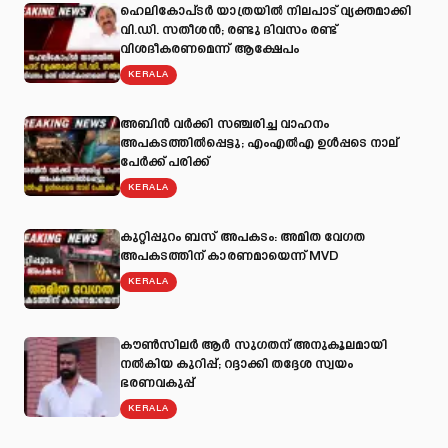
ഹെലികോപ്ടർ യാത്രയിൽ നിലപാട് വ്യക്തമാക്കി
വി.ഡി. സതീശൻ; രണ്ടു ദിവസം രണ്ട്
വിശദീകരണമെന്ന് ആക്ഷേപം
KERALA
അബിന്‍ വര്‍ക്കി സഞ്ചരിച്ച വാഹനം
അപകടത്തില്‍പ്പെട്ടു; എംഎല്‍എ ഉള്‍പ്പടെ നാല്
പേര്‍ക്ക് പരിക്ക്
KERALA
കുറ്റിപ്പുറം ബസ് അപകടം: അമിത വേഗത
അപകടത്തിന് കാരണമായെന്ന് MVD
KERALA
കൗൺസിലർ ആർ സുഗതന് അനുകൂലമായി
നല്‍കിയ കുറിപ്പ്; റദ്ദാക്കി തദ്ദേശ സ്വയം
ഭരണവകുപ്പ്
KERALA