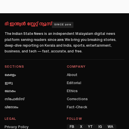
ദി ഇന്ത്യൻ സ്റ്റേറ്റ് ന്യൂസ്
SINCE 2019
The Indian State News
is an independent Malayalam digital news
platform serving readers since
2019
. We bring you breaking stories,
deep-dive reporting on Kerala and India, sports, entertainment,
business, and tech — fast, accurate, and free.
SECTIONS
COMPANY
കേരളം
About
ഇന്ത്യ
Editorial
ലോകം
Ethics
സ്പോർട്സ്
Corrections
വിനോദം
Fact-Check
LEGAL
FOLLOW
Privacy Policy
FB
X
YT
IG
WA