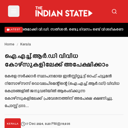
ട് വ്യക്തമാക്കി വി.ഡി. സതീശൻ; രണ്ടു ദിവസം രണ്ട് വിശദീകരണമെന്ന്
LATEST
Home
/
Kerala
ഐ.എച്ച്.ആർ.ഡി വിവിധ
കോഴ്സുകളിലേക്ക് അപേക്ഷിക്കാം
കേരള സർക്കാർ സ്ഥാപനമായ ഇൻസ്റ്റിറ്റ്യൂട്ട് ഓഫ് ഹ്യൂമൻ
റിസോഴ്സസ് ഡെവലപ്മെന്റിന്റെ (ഐ.എച്ച്.ആർ.ഡി) വിവിധ
കേന്ദ്രങ്ങളിൽ ജനുവരിയിൽ ആരംഭിക്കുന്ന
കോഴ്സുകളിലേക്ക് പ്രവേശനത്തിന് അപേക്ഷ ക്ഷണിച്ചു.
പോസ്റ്റ് ഗ്രാ…
17 Dec 2024, 8:20 PM
19,835
KERALA