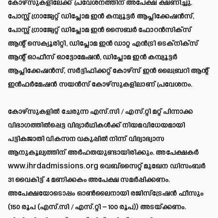
കോഴ്സുകളിലേക്ക് പ്രവേശനത്തിന് അപേക്ഷ ക്ഷണിച്ചു.
പോസ്റ്റ് ഗ്രാജ്വേറ്റ് ഡിപ്ലോമ ഇൻ കമ്പ്യൂട്ടർ ആപ്ലിക്കേഷൻസ്,
പോസ്റ്റ് ഗ്രാജ്വേറ്റ് ഡിപ്ലോമ ഇൻ സൈബർ ഫോറൻസിക്സ്
ആന്റ് സെക്യൂരിറ്റി, ഡിപ്ലോമ ഇൻ ഡാറ്റ എൻട്രി ടെക്നിക്സ്
ആന്റ് ഓഫീസ് ഓട്ടോമേഷൻ, ഡിപ്ലോമ ഇൻ കമ്പ്യൂട്ടർ
ആപ്ലിക്കേഷൻസ്, സർട്ടിഫിക്കറ്റ് കോഴ്സ് ഇൻ ലൈബ്രറി ആന്റ്
ഇൻഫർമേഷൻ സയൻസ് കോഴ്സുകളിലാണ് പ്രവേശനം.
കോഴ്സുകളിൽ ചേരുന്ന എസ്.സി / എസ്.റ്റി മറ്റ് പിന്നാക്ക
വിഭാഗത്തിൽപ്പെട്ട വിദ്യാർഥികൾക്ക് നിയമവിധേയമായി
പട്ടികജാതി വികസന വകുപ്പിൽ നിന്ന് വിദ്യാഭ്യാസ
ആനുകൂല്യത്തിന് അർഹതയുണ്ടായിരിക്കും. അപേക്ഷകർ
www.ihrdadmissions.org
വെബ്സൈറ്റ് മുഖേന ഡിസംബർ
31 വൈകിട്ട് 4 മണിക്കകം അപേക്ഷ സമർപ്പിക്കണം.
അപേക്ഷയോടൊപ്പം ഓൺലൈനായി രജിസ്ട്രേഷൻ ഫീസും
(150 രൂപ (എസ്.സി / എസ്.റ്റി – 100 രൂപ)) അടയ്ക്കണം.