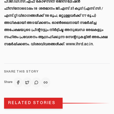
പി.ജി.ഡി.സി.എഫ് കോഴ്സിന് രജിസ്ട്രേഷൻ
ഫീസിനോടൊപ്പം 18 ശതമാനം ജി.എസ്.ടി കൂടി (എസ്.സി /
എസ്.റ്റി വിഭാഗങ്ങൾക്ക് 118 രൂപ, മറ്റുള്ളവർക്ക് 177 രൂപ)
അധികമായി അടയ്ക്കണം. ഓൺലൈനായി സമർപ്പിച്ച
അപേക്ഷയുടെ പ്രിന്റൗട്ടും നിർദ്ദിഷ്ട അനുബന്ധ രേഖകളും
സഹിതം പ്രവേശനം ആഗ്രഹിക്കുന്ന സെന്ററുകളിൽ അപേക്ഷ
സമർപ്പിക്കണം. വിശദവിവരങ്ങൾക്ക്:
www.ihrd.ac.in
.
SHARE THIS STORY
Share
RELATED STORIES