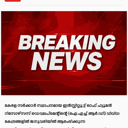
കേരള സർക്കാർ സ്ഥാപനമായ ഇൻസ്റ്റിറ്റ്യൂട്ട് ഓഫ് ഹ്യൂമൻ
റിസോഴ്സസ് ഡെവലപ്മെന്റിന്റെ (ഐ.എച്ച്.ആർ.ഡി) വിവിധ
കേന്ദ്രങ്ങളിൽ ജനുവരിയിൽ ആരംഭിക്കുന്ന