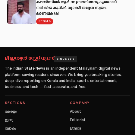
കൗൺസിലർ ആർ സുഗതന് അനുകൂലമായി
നല്‍കിയ കുറിപ്പ്; റദ്ദാക്കി തദ്ദേശ സ്വയം
ഭരണവകുപ്പ്
KERALA
ദി ഇന്ത്യൻ സ്റ്റേറ്റ് ന്യൂസ്
SINCE 2019
The Indian State News
is an independent Malayalam digital news
platform serving readers since
2019
. We bring you breaking stories,
deep-dive reporting on Kerala and India, sports, entertainment,
business, and tech — fast, accurate, and free.
SECTIONS
COMPANY
കേരളം
About
ഇന്ത്യ
Editorial
ലോകം
Ethics