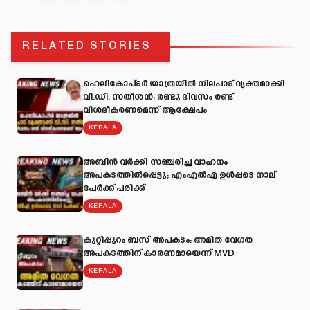
RELATED STORIES
ഹെലികോപ്ടർ യാത്രയിൽ നിലപാട് വ്യക്തമാക്കി
വി.ഡി. സതീശൻ; രണ്ടു ദിവസം രണ്ട്
വിശദീകരണമെന്ന് ആക്ഷേപം
KERALA
അബിന്‍ വര്‍ക്കി സഞ്ചരിച്ച വാഹനം
അപകടത്തില്‍പ്പെട്ടു; എംഎല്‍എ ഉള്‍പ്പടെ നാല്
പേര്‍ക്ക് പരിക്ക്
KERALA
കുറ്റിപ്പുറം ബസ് അപകടം: അമിത വേഗത
അപകടത്തിന് കാരണമായെന്ന് MVD
KERALA